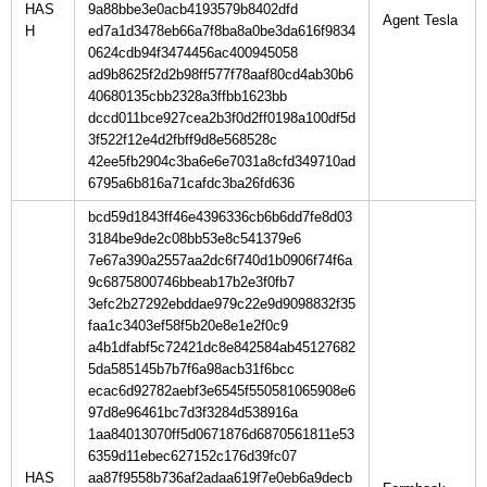
HAS
9a88bbe3e0acb4193579b8402dfd
H
ed7a1d3478eb66a7f8ba8a0be3da616f9834
0624cdb94f3474456ac400945058
ad9b8625f2d2b98ff577f78aaf80cd4ab30b6
40680135cbb2328a3ffbb1623bb
dccd011bce927cea2b3f0d2ff0198a100df5d
3f522f12e4d2fbff9d8e568528c
42ee5fb2904c3ba6e6e7031a8cfd349710ad
6795a6b816a71cafdc3ba26fd636
bcd59d1843ff46e4396336cb6b6dd7fe8d03
3184be9de2c08bb53e8c541379e6
7e67a390a2557aa2dc6f740d1b0906f74f6a
9c6875800746bbeab17b2e3f0fb7
3efc2b27292ebddae979c22e9d9098832f35
faa1c3403ef58f5b20e8e1e2f0c9
a4b1dfabf5c72421dc8e842584ab45127682
5da585145b7b7f6a98acb31f6bcc
ecac6d92782aebf3e6545f550581065908e6
97d8e96461bc7d3f3284d538916a
1aa84013070ff5d0671876d6870561811e53
6359d11ebec627152c176d39fc07
HAS
aa87f9558b736af2adaa619f7e0eb6a9decb