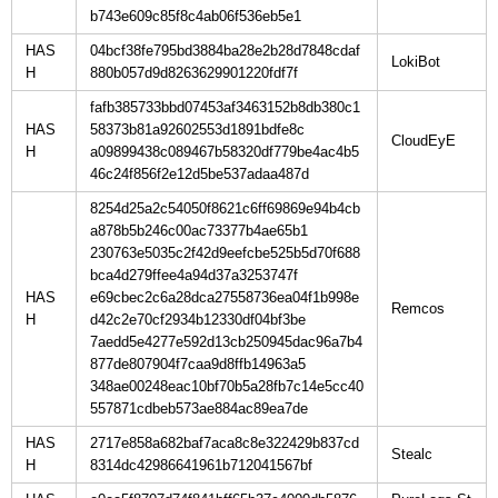
b743e609c85f8c4ab06f536eb5e1
HAS
04bcf38fe795bd3884ba28e2b28d7848cdaf
H
880b057d9d8263629901220fdf7f
fafb385733bbd07453af3463152b8db380c1
HAS
58373b81a92602553d1891bdfe8c
H
a09899438c089467b58320df779be4ac4b5
46c24f856f2e12d5be537adaa487d
8254d25a2c54050f8621c6ff69869e94b4cb
a878b5b246c00ac73377b4ae65b1
230763e5035c2f42d9eefcbe525b5d70f688
bca4d279ffee4a94d37a3253747f
HAS
e69cbec2c6a28dca27558736ea04f1b998e
H
d42c2e70cf2934b12330df04bf3be
7aedd5e4277e592d13cb250945dac96a7b4
877de807904f7caa9d8ffb14963a5
348ae00248eac10bf70b5a28fb7c14e5cc40
557871cdbeb573ae884ac89ea7de
HAS
2717e858a682baf7aca8c8e322429b837cd
H
8314dc42986641961b712041567bf