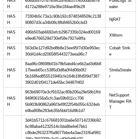
HAS
e0ea5f8707d74f841bff65b37c4000db5876
PureLogs St
H
4172a288e9716e36e184ae4f9e28
HAS
73304b5c73a1c90b192c8748348509c2138
H
90807d3ca34b08c8fb84652b0cbd3
HAS
496b503ab6692efcb2967335b324ed00169
H
e9ed6766529d730ef58e7927e8ffa
HAS
563d3e127d92bd8b8e15ee95f7d30e950ec
Cobalt Strik
H
30d41d4cd20658f5443273eea96c7
8aa96c08698b01b78b5abd4ce6b2ad3d6b8
HAS
17beeb65cc5385d3d8a0f4d06b0f2
StrelaSteale
H
5b168fed855515940cfe164b18fd5f9d7387
3902d01f04171de65bc34487f402
963b69070e3cf9102ac80b206a29e58b1ffd
NetSupport
HAS
949f06156a5cfc3ae59b911cc706
Manager RA
H
5b903b90862a96f3ef8f22f54b055c6324eb
e9ba808e283eb35b5bbf16d9b1d7
3d41b5711c676681001ba6e507142336b92
6c88aba41232514c0da8befe67bb1
c8bde2f63237ffa9077bbe4a3ae231f6af991
796c2597009c3cf1ad0b9d95d70