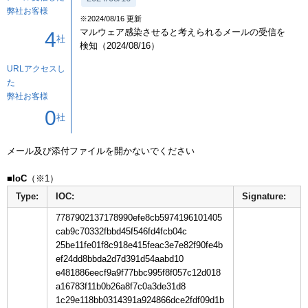
弊社お客様
※2024/08/16 更新
マルウェア感染させると考えられるメールの受信を
4
社
検知（2024/08/16）
URLアクセスし
た
弊社お客様
0
社
メール及び添付ファイルを開かないでください

■IoC
Type:
IOC:
Signature:
7787902137178990efe8cb5974196101405
cab9c70332fbbd45f546fd4fcb04c
25be11fe01f8c918e415feac3e7e82f90fe4b
ef24dd8bbda2d7d391d54aabd10
e481886eecf9a9f77bbc995f8f057c12d018
a16783f11b0b26a8f7c0a3de31d8
1c29e118bb0314391a924866dce2fdf09d1b