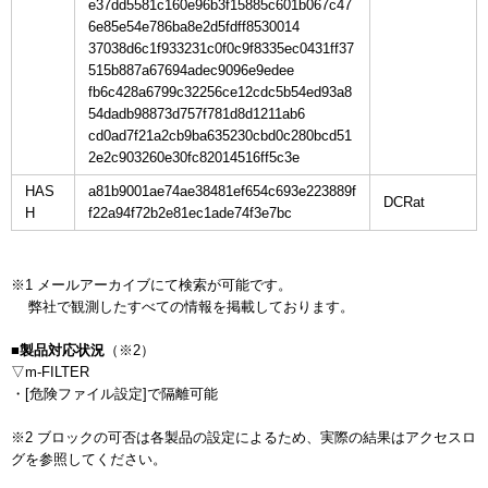
e37dd5581c160e96b3f15885c601b067c47
6e85e54e786ba8e2d5fdff8530014
37038d6c1f933231c0f0c9f8335ec0431ff37
515b887a67694adec9096e9edee
fb6c428a6799c32256ce12cdc5b54ed93a8
54dadb98873d757f781d8d1211ab6
cd0ad7f21a2cb9ba635230cbd0c280bcd51
2e2c903260e30fc82014516ff5c3e
HAS
a81b9001ae74ae38481ef654c693e223889f
H
f22a94f72b2e81ec1ade74f3e7bc
※1 メールアーカイブにて検索が可能です。

    弊社で観測したすべての情報を掲載しております。

■製品対応状況
（※2）

▽m-FILTER

・[危険ファイル設定]で隔離可能

※2 ブロックの可否は各製品の設定によるため、実際の結果はアクセスロ