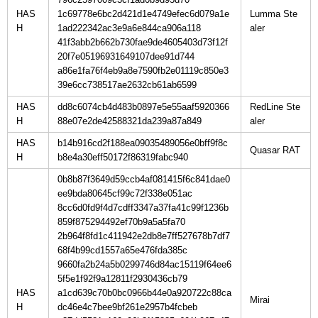
HAS
1c69778e6bc2d421d1e4749efec6d079a1e
Lumma Ste
H
1ad222342ac3e9a6e844ca906a118
41f3abb2b662b730fae9de4605403d73f12f
20f7e05196931649107dee91d744
a86e1fa76f4eb9a8e7590fb2e01119c850e3
39e6cc738517ae2632cb61ab6599
HAS
dd8c6074cb4d483b0897e5e55aaf5920366
RedLine Ste
H
88e07e2de42588321da239a87a849
HAS
b14b916cd2f188ea09035489056e0bff9f8c
H
b8e4a30eff50172f86319fabc940
0b8b87f3649d59ccb4af081415f6c841dae0
ee9bda80645cf99c72f338e051ac
8cc6d0fd9f4d7cdff3347a37fa41c99f1236b
859f875294492ef70b9a5a5fa70
2b964f8fd1c411942e2db8e7ff527678b7df7
68f4b99cd1557a65e476fda385c
9660fa2b24a5b0299746d84ac15119f64ee6
5f5e1f92f9a12811f2930436cb79
HAS
a1cd639c70b0bc0966b44e0a920722c88ca
H
dc46e4c7bee9bf261e2957b4fcbeb