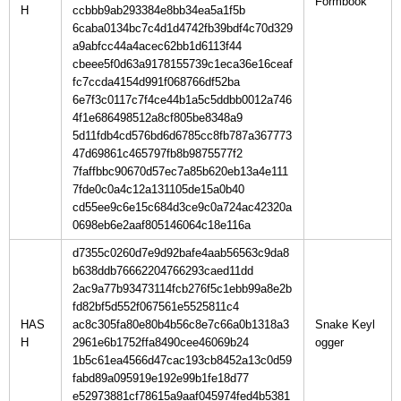
H
ccbbb9ab293384e8bb34ea5a1f5b
6caba0134bc7c4d1d4742fb39bdf4c70d329
a9abfcc44a4acec62bb1d6113f44
cbeee5f0d63a9178155739c1eca36e16ceaf
fc7ccda4154d991f068766df52ba
6e7f3c0117c7f4ce44b1a5c5ddbb0012a746
4f1e686498512a8cf805be8348a9
5d11fdb4cd576bd6d6785cc8fb787a367773
47d69861c465797fb8b9875577f2
7faffbbc90670d57ec7a85b620eb13a4e111
7fde0c0a4c12a131105de15a0b40
cd55ee9c6e15c684d3ce9c0a724ac42320a
0698eb6e2aaf805146064c18e116a
d7355c0260d7e9d92bafe4aab56563c9da8
b638ddb76662204766293caed11dd
2ac9a77b93473114fcb276f5c1ebb99a8e2b
fd82bf5d552f067561e5525811c4
HAS
ac8c305fa80e80b4b56c8e7c66a0b1318a3
Snake Keyl
H
2961e6b1752ffa8490cee46069b24
1b5c61ea4566d47cac193cb8452a13c0d59
fabd89a095919e192e99b1fe18d77
e52973881cf78615a9aaf045974fed4b5381