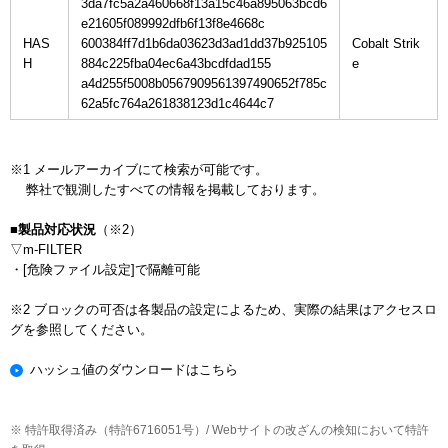
3da7fc5a2a460668f13a15c46a895063bcd6
e21605f089992dfb6f13f8e4668c
HAS
600384ff7d1b6da03623d3ad1dd37b925105
Cobalt Strik
H
884c225fba04ec6a43bcdfdad155
a4d255f5008b0567909561397490652f785c
62a5fc764a261838123d1c4644c7
※1 メールアーカイブにて検索が可能です。

    弊社で観測したすべての情報を掲載しております。

■製品対応状況
（※2）

▽m-FILTER

・[危険ファイル設定]で隔離可能

※2 ブロックの可否は各製品の設定によるため、実際の結果はアクセスロ
ハッシュ値のダウンロードはこちら
※ 特許取得済み（特許6716051号）/ Webサイトの改ざんの検知において特許