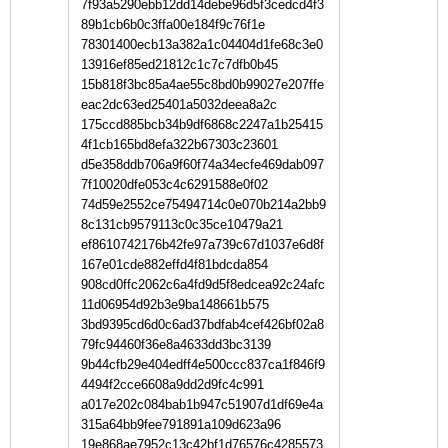
7f93a5290ebb12dd14debe96d5f3cedcd4f3
89b1cb6b0c3ffa00e184f9c76f1e
78301400ecb13a382a1c04404d1fe68c3e0
13916ef85ed21812c1c7c7dfb0b45
15b818f3bc85a4ae55c8bd0b99027e207ffe
eac2dc63ed25401a5032deea8a2c
175ccd885bcb34b9df6868c2247a1b25415
4f1cb165bd8efa322b67303c23601
d5e358ddb706a9f60f74a34ecfe469dab097
7f10020dfe053c4c6291588e0f02
74d59e2552ce75494714c0e070b214a2bb9
8c131cb9579113c0c35ce10479a21
ef8610742176b42fe97a739c67d1037e6d8f
167e01cde882effd4f81bdcda854
908cd0ffc2062c6a4fd9d5f8edcea92c24afc
11d06954d92b3e9ba148661b575
3bd9395cd6d0c6ad37bdfab4cef426bf02a8
79fc94460f36e8a4633dd3bc3139
9b44cfb29e404edff4e500ccc837ca1f846f9
4494f2cce6608a9dd2d9fc4c991
a017e202c084bab1b947c51907d1df69e4a
315a64bb9fee791891a109d623a96
19e868ae7952c13c42bf1d76576c4285573