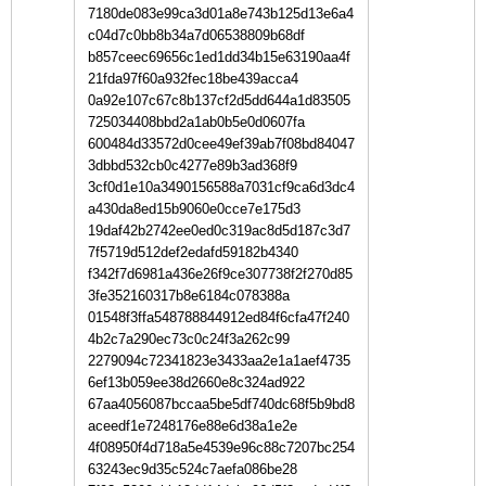
7180de083e99ca3d01a8e743b125d13e6a4
c04d7c0bb8b34a7d06538809b68df
b857ceec69656c1ed1dd34b15e63190aa4f
21fda97f60a932fec18be439acca4
0a92e107c67c8b137cf2d5dd644a1d83505
725034408bbd2a1ab0b5e0d0607fa
600484d33572d0cee49ef39ab7f08bd84047
3dbbd532cb0c4277e89b3ad368f9
3cf0d1e10a3490156588a7031cf9ca6d3dc4
a430da8ed15b9060e0cce7e175d3
19daf42b2742ee0ed0c319ac8d5d187c3d7
7f5719d512def2edafd59182b4340
f342f7d6981a436e26f9ce307738f2f270d85
3fe352160317b8e6184c078388a
01548f3ffa548788844912ed84f6cfa47f240
4b2c7a290ec73c0c24f3a262c99
2279094c72341823e3433aa2e1a1aef4735
6ef13b059ee38d2660e8c324ad922
67aa4056087bccaa5be5df740dc68f5b9bd8
aceedf1e7248176e88e6d38a1e2e
4f08950f4d718a5e4539e96c88c7207bc254
63243ec9d35c524c7aefa086be28