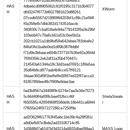
777e55907b18b3e060c670b488f3
HAS
4dbebcd08905062c81f0195c3171b3b4077
H
dfd3247f8773d6027881623d88261
07cedb5567d21990994203bf1c89c21ef94f
f0a358efb7dbb382d1743516acdc
340830c7cba818a4e94a7791432f6a3e29bf
103ebb47c70a6cb61e53c0ee5b2a
202cb1021a1db9bd59a642ebee781bbafe2
84faf3fe1ba8e0ed1d89b3878ddbf
f71d9e3bbaace604b7377167b36e92a36fdd
7f0f4359c2eb2df11a35b470447c
214543a61344a18c3dd1ead7691c189a5aa
35d84b8cd877aab4b9cce57ff8121
34aae392df9f1beffeffe00f87ed32f87acca3
81857894ee4fb7f908e8dae3ae
fad3b9567a34408f9c6274e7aa3e34e7f273
HAS
5c66449f4af0f8cbaeff1fbcc46f
StrelaSteale
H
f650585c42004968f558de9c18b441ca6844
f7f655e24f5f7227286ce7250f9e
ad2f3629f617763f45abc1be39c4a28f581c
a8d0efb97e3bde2ad33106714c85
HAS
1d368847a6147bf3d3214a9932dfaef99aa1
MASS Logg