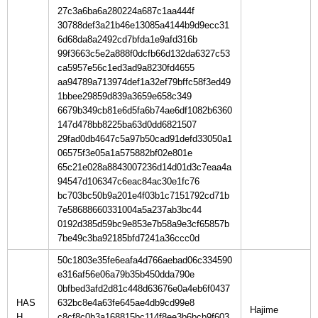
27c3a6ba6a280224a687c1aa444f
30788def3a21b46e13085a4144b9d9ecc31
6d68da8a2492cd7bfda1e9afd316b
99f3663c5e2a888f0dcfb66d132da6327c53
ca5957e56c1ed3ad9a8230fd4655
aa94789a713974def1a32ef79bffc58f3ed49
1bbee29859d839a3659e658c349
6679b349cb81e6d5fa6b74ae6df1082b6360
147d478bb8225ba63d0dd6821507
29fad0db4647c5a97b50cad91defd33050a1
06575f3e05a1a575882bf02e801e
65c21e028a8843007236d14d01d3c7eaa4a
94547d106347c6eac84ac30e1fc76
bc703bc50b9a201e4f03b1c7151792cd71b
7e58688660331004a5a237ab3bc44
0192d385d59bc9e853e7b58a9e3cf65857b
7be49c3ba92185bfd7241a36ccc0d
50c1803e35fe6eafa4d766aebad06c334590
e316af56e06a79b35b450dda790e
0bfbed3afd2d81c448d63676e0a4eb6f0437
HAS
632bc8e4a63fe645ae4db9cd99e8
H
c8cf8c0b3a168815bc114f8ee3b6bcb9f603