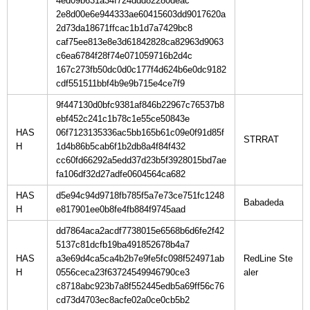
4ed09b631a34f724ddd82280deac
2e8d00e6e944333ae60415603dd9017620a
2d73da18671ffcac1b1d7a7429bc8
caf75ee813e8e3d61842828ca82963d9063
c6ea6784f28f74e071059716b2d4c
167c273fb50dc0d0c177f4d624b6e0dc9182
cdf551511bbf4b9e9b715e4ce7f9
9f447130d0bfc9381af846b22967c76537b8
ebf452c241c1b78c1e55ce50843e
HAS
06f7123135336ac5bb165b61c09e0f91d85f
H
1d4b86b5cab6f1b2db8a4f84f432
cc60fd66292a5edd37d23b5f3928015bd7ae
fa106df32d27adfe0604564ca682
HAS
d5e94c94d9718fb785f5a7e73ce751fc1248
H
e817901ee0b8fe4fb884f9745aad
dd7864aca2acdf7738015e6568b6d6fe2f42
5137c81dcfb19ba491852678b4a7
HAS
a3e69d4ca5ca4b2b7e9fe5fc098f524971ab
RedLine Ste
H
0556ceca23f63724549946790ce3
c8718abc923b7a8f552445edb5a69ff56c76
cd73d4703ec8acfe02a0ce0cb5b2