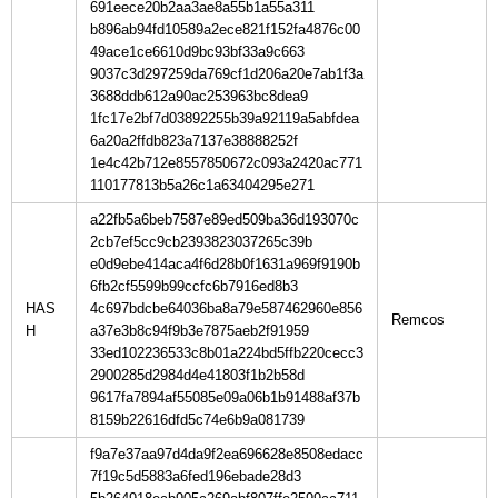
691eece20b2aa3ae8a55b1a55a311
b896ab94fd10589a2ece821f152fa4876c00
49ace1ce6610d9bc93bf33a9c663
9037c3d297259da769cf1d206a20e7ab1f3a
3688ddb612a90ac253963bc8dea9
1fc17e2bf7d03892255b39a92119a5abfdea
6a20a2ffdb823a7137e38888252f
1e4c42b712e8557850672c093a2420ac771
110177813b5a26c1a63404295e271
a22fb5a6beb7587e89ed509ba36d193070c
2cb7ef5cc9cb2393823037265c39b
e0d9ebe414aca4f6d28b0f1631a969f9190b
6fb2cf5599b99ccfc6b7916ed8b3
HAS
4c697bdcbe64036ba8a79e587462960e856
H
a37e3b8c94f9b3e7875aeb2f91959
33ed102236533c8b01a224bd5ffb220cecc3
2900285d2984d4e41803f1b2b58d
9617fa7894af55085e09a06b1b91488af37b
8159b22616dfd5c74e6b9a081739
f9a7e37aa97d4da9f2ea696628e8508edacc
7f19c5d5883a6fed196ebade28d3