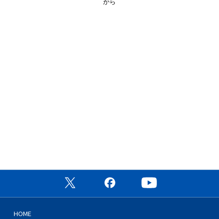
から
公式X（旧Twitter）ページ
公式Facebookページ
公式YouTubeチャン
HOME