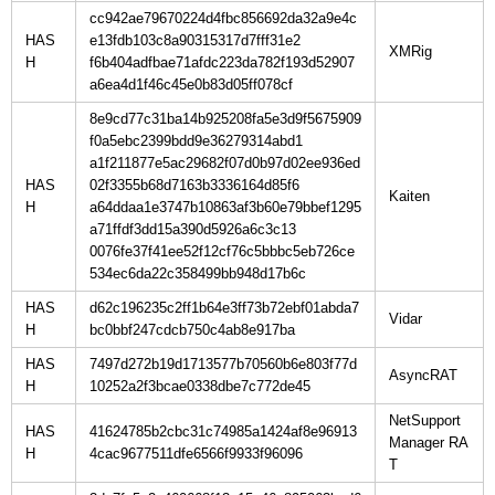
cc942ae79670224d4fbc856692da32a9e4c
HAS
e13fdb103c8a90315317d7fff31e2
H
f6b404adfbae71afdc223da782f193d52907
a6ea4d1f46c45e0b83d05ff078cf
8e9cd77c31ba14b925208fa5e3d9f5675909
f0a5ebc2399bdd9e36279314abd1
a1f211877e5ac29682f07d0b97d02ee936ed
HAS
02f3355b68d7163b3336164d85f6
H
a64ddaa1e3747b10863af3b60e79bbef1295
a71ffdf3dd15a390d5926a6c3c13
0076fe37f41ee52f12cf76c5bbbc5eb726ce
534ec6da22c358499bb948d17b6c
HAS
d62c196235c2ff1b64e3ff73b72ebf01abda7
H
bc0bbf247cdcb750c4ab8e917ba
HAS
7497d272b19d1713577b70560b6e803f77d
H
10252a2f3bcae0338dbe7c772de45
NetSupport
HAS
41624785b2cbc31c74985a1424af8e96913
Manager RA
H
4cac9677511dfe6566f9933f96096