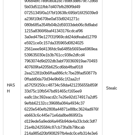
90684bfc7edf0b0a16c7b9bf3de679c72d6d
5b03d5111fbb7d407bfb280f9d49
07251345f0a1f7bf10638c695bf16f25039e9
a236f10b670be0af33d9241271c
080b685a354fb04b2d59333deb06c8d9abd
1215a8366f6baf41343176cdcaf96
3a0ed479e127f31f969cdd24ddfeabd127f9
e5921ce0c157da335965d0824025
2561eee9d4136fdc9a6485b5693ee6969ea
539635030e1b3b761cc938e2dfcd4
7963074d9d202db3abf700360919ae70493
407609fa4205b625cd6bb4fbaf018
2ea21281b0b6ffaa886cfc7be28fad50877b
0ffadd0da70d34e9b66c1f2aa2cf
HAS
a57f25f250cc48734c58da421235655b859f
H
33d75c10fb547bd91465cf165ee9
ea8c1bc392eacd2c7e26e92d174917a2df5
9efbb62132cc39688a084a4934c37
6220e540efb2808a44871e88bc3624ad976f
eb663c6c445e71e6da8be8695f2a
d119ede5a9edd4a445b94de4a33cbdc3df7
21e4b2425584c87cb73fa0b79bcab
214a985d20bf908297fb4edc0cefb314e3e6