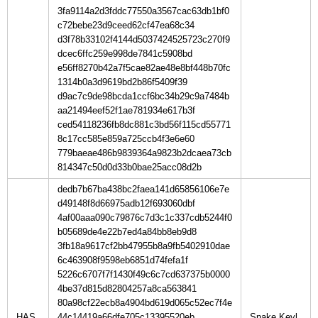
3fa9114a2d3fddc77550a3567cac63db1bf0
c72bebe23d9ceed62cf47ea68c34
d3f78b33102f4144d5037424525723c270f9
dcec6ffc259e998de7841c5908bd
e56ff8270b42a7f5cae82ae48e8bf448b70fc
1314b0a3d9619bd2b86f5409f39
d9ac7c9de98bcda1ccf6bc34b29c9a7484b
aa21494eef52f1ae781934e617b3f
ced54118236fb8dc881c3bd56f115cd55771
8c17cc585e859a725ccb4f3e6e60
779baeae486b9839364a9823b2dcaea73cb
814347c50d0d33b0bae25acc08d2b
dedb7b67ba438bc2faea141d65856106e7e
d49148f8d66975adb12f693060dbf
4af00aaa090c79876c7d3c1c337cdb5244f0
b05689de4e22b7ed4a84bb8eb9d8
3fb18a9617cf2bb47955b8a9fb5402910dae
6c463908f9598eb6851d74fefa1f
5226c6707f7f1430f49c6c7cd637375b0000
4be37d815d82804257a8ca563841
80a98cf22ecb8a4904bd619d065c52ec7f4e
HAS
44c14419a66dfe705c13395520eb
Snake Keyl