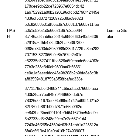
5b264918ecb905c269abf807ffe2599cc711
178cee9db22ce723967e8054dc42
1ab752921a80b2a98196cfcbd2798f42445e
4336cf5d8727116972638ac9e82d
b0c82088e01df86ad67c8681d7b605711fbe
HAS
a0b1e52e2a0e66e21867e2ae9ff4
Lumma Ste
H
8c146ad3aab6ce3814c6883d60a40c96f06
a2918a6ff5b473cf3b2ba9e367300
0f98d73490da8959989d33d1772fba3ca282
707153f827366b9e8b767fe2c01e
c52235d827411ffba326a6f9ebadc6ea49f3d
77b3c233e3d0db9300aa0b56361
ce9e1a5aeeddcc43e9b208b2b9bfa8e8c3b
af835594818755a3f58fbafec338e
8771179cb6f0488244c65cdfab07668bfaea
4d0b28a77ee94879448662fde67e
78326d0f1670ce03e995c4742cd99f4d21c2
82f780dc861b00d7871e65b09f2d
ee843bcf3bcd091101e9d641670be54dd9c
3a2733ad3e248c29eb7e2a667c1d4
7243a46f265c43694c63b31ebb1a223512a
8fa0c6f13e410a0b416b274909007