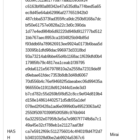
0d59fc311a61778a77aad20958914
c6163bf80a88342e47a535d8a774bed5a65
ec8d45e64ab62996af277651942b0
487cbba5373fad355ffca9dc250b8168a7dc
bf50e61757e0828a22c3d0c390da
1d77e4ed984b6d92220d948d912777bd512
1bb767aec8953ca1834825b94b85d
f93ddb6fa789626913ee9924a0173b6baa5d
33095b1dfd98dac996973d3318bd
93a73214ab9bbe65d4b1168ac1f639dfd0b4
17985fb79c4817ea1ceab1f39795
e9da6121e567978810a2a2558a72319de8f
d9ebae61fdec7353b8db3d48d6067
70d556b4c76ef94682f5daeabec06d99435a
966550e119118d912444d1ede3d3
b7cd782c55d269b5f8d52c8cc9ef04d819b4
d158e148614402571d5db55a1def
078ed2f0428a1ad6e0999d0a49523063a42
2550f50970399f50f058fc976b944
6a322932e0795fb3e5a7e9807f774fb8a7c1
49a45e32cf788eb1e21127aaf3bf
HAS
ca7e5912f69c5112756014c4f401f8d47f2d7
H
b34010328d0be2ab9924a5367c6