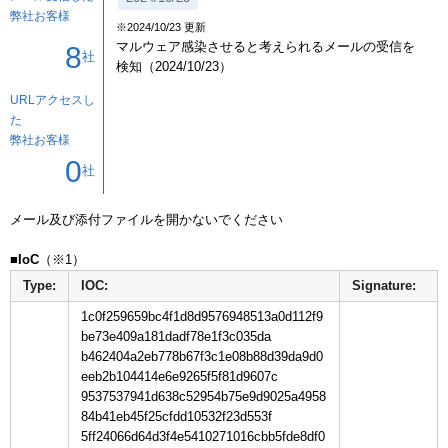
弊社お客様
※2024/10/23 更新
マルウェア感染させると考えられるメールの受信を
8
社
検知（2024/10/23）
URLアクセスし
た
弊社お客様
0
社
メール及び添付ファイルを開かないでください

■IoC
Type:
IOC:
Signature:
1c0f259659bc4f1d8d9576948513a0d112f9
be73e409a181dadf78e1f3c035da
b462404a2eb778b67f3c1e08b88d39da9d0
eeb2b104414e6e9265f5f81d9607c
9537537941d638c52954b75e9d9025a4958
84b41eb45f25cfdd10532f23d553f
5ff24066d64d3f4e5410271016cbb5fde8df0