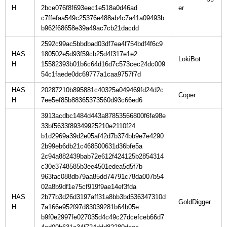
H
2bce076f8f693eec1e518a0d46ad
c7ffefaa549c25376e488ab4c7a41a09493b
b962f68658e39a49ac7cb21dacdd
2592c99ac5bbdbad03df7ea4f754bdf4f6c9
HAS
180502e5d93f59cb25d4f317e1e2
H
15582393b01b6c64d16d7c573cec24dc009
54c1faede0dc69777a1caa9757f7d
HAS
20287210b895881c40325a049469fd24d2c
H
7ee5ef85b88365373560d93c66ed6
3913acdbc1484d443a87853566800f6fe98e
33bf5633f89349925210e2110f24
b1d2969a39d2e05af42d7b374bb9e7e4290
2b99eb6db21c468500631d36bfe5a
2c94a882439bab72e612f424125b2854314
c30e3748585b3ee4501edea5d5f7b
963fac088db79aa85dd74791c78da007b54
02a8b9df1e75cf919f9ae14ef3fda
HAS
2b77b3d26d3197aff31a8bb3bd536347310d
H
7a166e952f97d83039281b64b05e
b9f0e2997fe027035d4c49c27dcefceb66d7