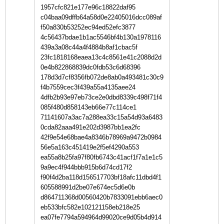
1957cfc821e177e96c18822daf95
c04baa09dffb64a58d0e22405016dcc089af
f50a830b53252ec94ed52efc3877
4c56437bdae1b1ac5546bf4b130a1978116
439a3a08c44a4f4884b8af1cbac5f
23fc1818168eaea13c4c8561e41c2088d2d
0e4b822868839dc0fdb53c6d68396
178d3d7cf8356fb072de8ab0a493481c30c9
f4b7559cec3f439a55a4135aee24
4dfb2b93e97eb73ce2e0dbd8339c498f71f4
085f480d858143eb66e77c114ce1
71141607a3ac7a288ea33c15a54d93a6483
0cda82aaa491e202d3987bb1ea2fc
42f9e54e68bae4a8346b78969a9472b0984
56e5a163c451419e2f5ef4290a553
ea55a8b25fa97f80fb6743c41acf1f7a1e1c5
9a9ec4f944bbb915b6d74cd17f2
f90f4d2ba118d156517703bf18afc11dbd4f1
605588991d2be07e674ec5d6e0b
d864711368d00560420b7833091ebb6aec0
eb533bfc582e102121158eb218e25
ea07fe7794a594964d99020ce9d05b4d914