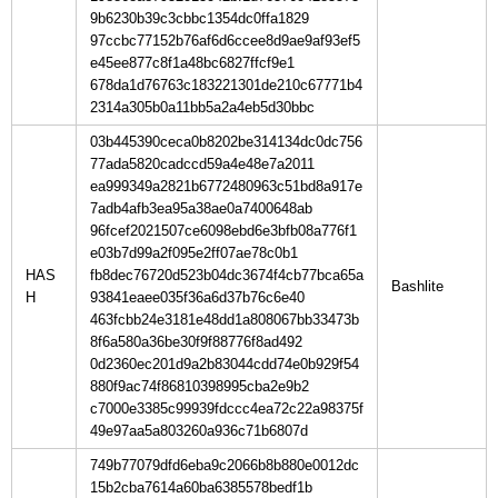
9b6230b39c3cbbc1354dc0ffa1829
97ccbc77152b76af6d6ccee8d9ae9af93ef5
e45ee877c8f1a48bc6827ffcf9e1
678da1d76763c183221301de210c67771b4
2314a305b0a11bb5a2a4eb5d30bbc
03b445390ceca0b8202be314134dc0dc756
77ada5820cadccd59a4e48e7a2011
ea999349a2821b6772480963c51bd8a917e
7adb4afb3ea95a38ae0a7400648ab
96fcef2021507ce6098ebd6e3bfb08a776f1
e03b7d99a2f095e2ff07ae78c0b1
HAS
fb8dec76720d523b04dc3674f4cb77bca65a
H
93841eaee035f36a6d37b76c6e40
463fcbb24e3181e48dd1a808067bb33473b
8f6a580a36be30f9f88776f8ad492
0d2360ec201d9a2b83044cdd74e0b929f54
880f9ac74f86810398995cba2e9b2
c7000e3385c99939fdccc4ea72c22a98375f
49e97aa5a803260a936c71b6807d
749b77079dfd6eba9c2066b8b880e0012dc
15b2cba7614a60ba6385578bedf1b