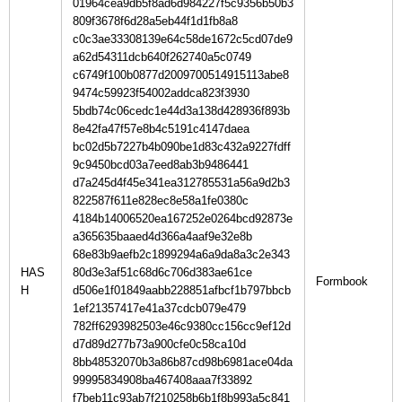
01964cea9db5f8ad6d984227f5c9356b50b3
809f3678f6d28a5eb44f1d1fb8a8
c0c3ae33308139e64c58de1672c5cd07de9
a62d54311dcb640f262740a5c0749
c6749f100b0877d2009700514915113abe8
9474c59923f54002addca823f3930
5bdb74c06cedc1e44d3a138d428936f893b
8e42fa47f57e8b4c5191c4147daea
bc02d5b7227b4b090be1d83c432a9227fdff
9c9450bcd03a7eed8ab3b9486441
d7a245d4f45e341ea312785531a56a9d2b3
822587f611e828ec8e58a1fe0380c
4184b14006520ea167252e0264bcd92873e
a365635baaed4d366a4aaf9e32e8b
68e83b9aefb2c1899294a6a9da8a3c2e343
HAS
80d3e3af51c68d6c706d383ae61ce
H
d506e1f01849aabb228851afbcf1b797bbcb
1ef21357417e41a37cdcb079e479
782ff6293982503e46c9380cc156cc9ef12d
d7d89d277b73a900cfe0c58ca10d
8bb48532070b3a86b87cd98b6981ace04da
99995834908ba467408aaa7f33892
f7beb11c93ab7f210258b6b1f8b993a5c841