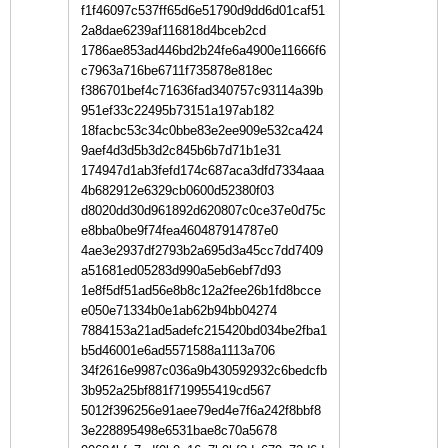
f1f46097c537ff65d6e51790d9dd6d01caf51
2a8dae6239af116818d4bceb2cd
1786ae853ad446bd2b24fe6a4900e11666f6
c7963a716be6711f735878e818ec
f386701bef4c71636fad340757c93114a39b
951ef33c22495b73151a197ab182
18facbc53c34c0bbe83e2ee909e532ca424
9aef4d3d5b3d2c845b6b7d71b1e31
174947d1ab3fefd174c687aca3dfd7334aaa
4b682912e6329cb0600d52380f03
d8020dd30d961892d620807c0ce37e0d75c
e8bba0be9f74fea460487914787e0
4ae3e2937df2793b2a695d3a45cc7dd7409
a51681ed05283d990a5eb6ebf7d93
1e8f5df51ad56e8b8c12a2fee26b1fd8bcce
e050e71334b0e1ab62b94bb04274
7884153a21ad5adefc215420bd034be2fba1
b5d46001e6ad5571588a1113a706
34f2616e9987c036a9b430592932c6bedcfb
3b952a25bf881f719955419cd567
5012f396256e91aee79ed4e7f6a242f8bbf8
3e228895498e6531bae8c70a5678