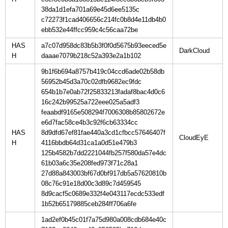
38da1d1efa701a69e45d6ee5135c
c72273f1cad406656c214fc0b8d4e11db4b0
ebb532e44ffcc959c4c56caa72be
HAS
a7c07d958dc83b5b3f0f0d5675b93eeced5e
H
daaae7079b218c52a393e2a1b102
9b1f6b694a8757b419c04ccd6ade02b58db
56952b45d3a70c02dfb9682ec9fdc
654b1b7e0ab72f25833213fadaf8bac4d0c6
16c242b99525a722eee025a5adf3
feaabdf9165e508294f7006308b85802672e
e6d7fac58ce4b3c92f6cb63334cc
HAS
8d9dfd67ef81fae440a3cd1cfbcc57646407f
H
4116bbdb64d31ca1a0d51e479b3
125b4582b7dd2221044fb257f580da57e4dc
61b03a6c35e208fed973f71c28a1
27d88a843003bf67d0bf917db5a57620810b
08c76c91e18d00c3d89c7d459545
8d9cacf5c0689e332f4e043117ecdc533edf
1b52b65179885ceb284ff706a6fe
1ad2ef0b45c01f7a75d980a008cdb684e40c