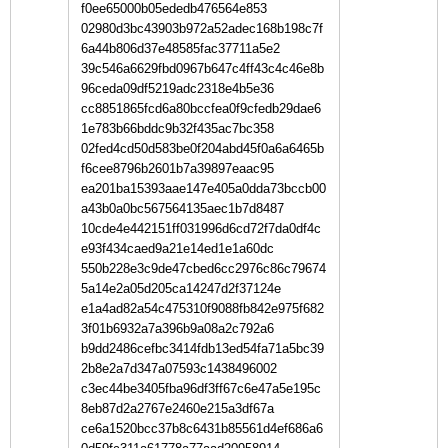
f0ee65000b05ededb476564e853
02980d3bc43903b972a52adec168b198c7f
6a44b806d37e48585fac37711a5e2
39c546a6629fbd0967b647c4ff43c4c46e8b
96ceda09df5219adc2318e4b5e36
cc8851865fcd6a80bccfea0f9cfedb29dae6
1e783b66bddc9b32f435ac7bc358
02fed4cd50d583be0f204abd45f0a6a6465b
f6cee8796b2601b7a39897eaac95
ea201ba15393aae147e405a0dda73bccb00
a43b0a0bc567564135aec1b7d8487
10cde4e442151ff031996d6cd72f7da0df4c
e93f434caed9a21e14ed1e1a60dc
550b228e3c9de47cbed6cc2976c86c79674
5a14e2a05d205ca14247d2f37124e
e1a4ad82a54c475310f9088fb842e975f682
3f01b6932a7a396b9a08a2c792a6
b9dd2486cefbc3414fdb13ed54fa71a5bc39
2b8e2a7d347a07593c1438496002
c3ec44be3405fba96df3ff67c6e47a5e195c
8eb87d2a2767e2460e215a3df67a
ce6a1520bcc37b8c6431b85561d4ef686a6