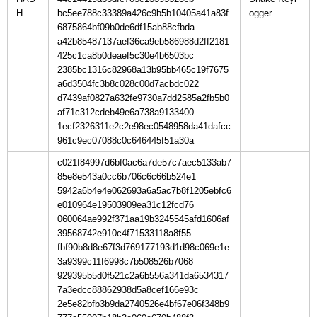
H
bc5ee788c33389a426c9b5b10405a41a83f
6875864bf09b0de6df15ab88cfbda
a42b85487137aef36ca9eb586988d2ff2181
425c1ca8b0deaef5c30e4b6503bc
2385bc1316c82968a13b95bb465c19f7675
a6d3504fc3b8c028c00d7acbdc022
d7439af0827a632fe9730a7dd2585a2fb5b0
af71c312cdeb49e6a738a9133400
1ecf2326311e2c2e98ec0548958da41dafcc
961c9ec07088c0c646445f51a30a
c021f84997d6bf0ac6a7de57c7aec5133ab7
85e8e543a0cc6b706c6c66b524e1
5942a6b4e4e062693a6a5ac7b8f1205ebfc6
e010964e19503909ea31c12fcd76
060064ae992f371aa19b3245545afd1606af
39568742e910c4f71533118a8f55
fbf90b8d8e67f3d769177193d1d98c069e1e
3a9399c11f6998c7b508526b7068
929395b5d0f521c2a6b556a341da6534317
7a3edcc88862938d5a8cef166e93c
2e5e82bfb3b9da2740526e4bf67e06f348b9