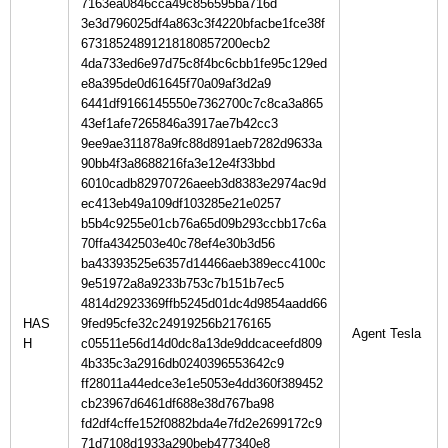
7163ea0846cca49c856595ba716d
3e3d796025df4a863c3f4220bfacbe1fce38f
67318524891218180857200ecb2
4da733ed6e97d75c8f4bc6cbb1fe95c129ed
e8a395de0d61645f70a09af3d2a9
6441df9166145550e7362700c7c8ca3a865
43ef1afe7265846a3917ae7b42cc3
9ee9ae311878a9fc88d891aeb7282d9633a
90bb4f3a8688216fa3e12e4f33bbd
6010cadb82970726aeeb3d8383e2974ac9d
ec413eb49a109df103285e21e0257
b5b4c9255e01cb76a65d09b293ccbb17c6a
70ffa4342503e40c78ef4e30b3d56
ba43393525e6357d14466aeb389ecc4100c
9e51972a8a9233b753c7b151b7ec5
4814d2923369ffb5245d01dc4d9854aadd66
HAS
9fed95cfe32c24919256b2176165
H
c05511e56d14d0dc8a13de9ddcaceefd809
4b335c3a2916db0240396553642c9
ff28011a44edce3e1e5053e4dd360f389452
cb23967d6461df688e38d767ba98
fd2df4cffe152f0882bda4e7fd2e2699172c9
71d7108d1933a290beb477340e8