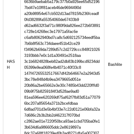
6636b9aebab5a179c377b0a926ee65d52196
7bd47e10ff81aceb46de9694490d
a20b98954e67cb502d13ad7815fb236fceadf
0fd38289fa55354060de67433b9
d62ad6632f3af71c980f9da826ee272b6f3891
c728e14268ec3e17971a5fac6e
c6afb8062940bd7ca8c5d692125734eedf5ba
7b6b8f563c734daee451b42ce29
f34962b69da7289d57c2d2729ccc848f21026
3193bbb7e0c1d1a30491e2518aa
HAS
3c1b6824828beb82ad2db83b199bcd9234dd
H
05399e9ea068fe4b4071c40f33c8
147f47265532517667df42b64667e2a2943d5
3bc78e848d4b9ea3479665d051e
20b86a2be65662e3e30c7485b43dd220fffd0
09b9f75b8259184f3d528ae9ad0
81ea596ee620269df75af62f7fb83d51a77079
6bc207a85654a371b2bcefdbaa
6d8ad701d3e5b4bf33e7c22d0121e06bfa32a
7d686c2b3b2bb2d462317f070bd
c2862ae01e7220f50bca93ae1cbd705ba0fe1
3b634d6a986605ddc2e8619897a
8dc37a68ff18239ed0b3ad8271dfa5a007307