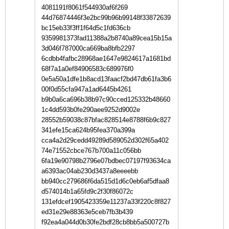
4081191f8061f544930af6f269
44d76874446f3e2bc99b96b99148f33872639
bc15eb33f3ff1f64d5c1fd636cb
9359981373fad11388a2b8740a89cea15b15a
3d046f787000ca669ba8bfb2297
6cdbb4fafbc28968ae1647e9824617a1681bd
68f7a1a0ef84906583c689976f0
0e5a50a1dfe1b8acd13faacf2bd47db61fa3b6
00f0d55cfa947a1ad6445b4261
b9b0a6ca696b38b97c90cced125332b48660
1c4dd593b0fe290aee9252d9002e
28552b59038c87bfac828514e8788f6b9c827
341efe15ca624b95fea370a399a
cca4a2d29cedd49289d589052d302f65a402
74e71552cbce767b700a11c056bb
6fa19e90798b2796e07bdbec07197f93634ca
a6393ac04ab230d3437a8eeeebb
bb940cc279686f6da515d1d6c0eb6af5dfaa8
d574014b1a65fd9c2f30f86072c
131efdcef1905423359e11237a33f220c8f827
ed31e29e88363e5ceb7fb3b439
f92ea4a044d0b30fe2bdf28cb8bb5a500727b