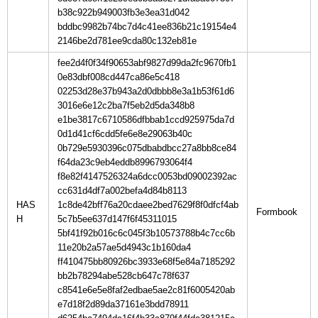
b38c922b949003fb3e3ea31d042
bddbc9982b74bc7d4c41ee836b21c19154e4
2146be2d781ee9cda80c132eb81e
fee2d4f0f34f90653abf9827d99da2fc9670fb1
0e83dbf008cd447ca86e5c418
02253d28e37b943a2d0dbbb8e3a1b53f61d6
3016e6e12c2ba7f5eb2d5da348b8
e1be3817c6710586dfbbab1ccd925975da7d
0d1d41cf6cdd5fe6e8e29063b40c
0b729e5930396c075dbabdbcc27a8bb8ce84
f64da23c9eb4eddb8996793064f4
f8e82f4147526324a6dcc0053bd09002392ac
cc631d4df7a002befa4d84b8113
HAS
1c8de42bff76a20cdaee2bed7629f8f0dfcf4ab
H
5c7b5ee637d147f6f45311015
5bf41f92b016c6c045f3b10573788b4c7cc6b
11e20b2a57ae5d4943c1b160da4
ff410475bb80926bc3933e68f5e84a7185292
bb2b78294abe528cb647c78f637
c8541e6e5e8faf2edbae5ae2c81f6005420ab
e7d18f2d89da37161e3bdd78911