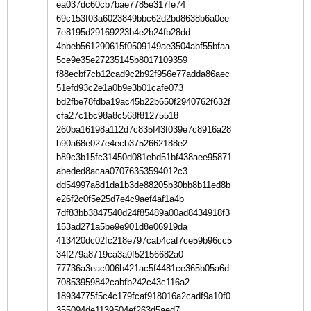
ea037dc60cb7bae7785e317fe74
69c153f03a6023849bbc62d2bd8638b6a0ee
7e8195d29169223b4e2b24fb28dd
4bbeb561290615f0509149ae3504abf55bfaa
5ce9e35e27235145b8017109359
f88ecbf7cb12cad9c2b92f956e77adda86aec
51efd93c2e1a0b9e3b01cafe073
bd2fbe78fdba19ac45b22b650f2940762f632f
cfa27c1bc98a8c568f81275518
260ba16198a112d7c835f43f039e7c8916a28
b90a68e027e4ecb3752662188e2
b89c3b15fc31450d081ebd51bf438aee95871
abeded8acaa07076353594012c3
dd54997a8d1da1b3de88205b30bb8b11ed8b
e26f2c0f5e25d7e4c9aef4af1a4b
7df83bb3847540d24f85489a00ad8434918f3
153ad271a5be9e901d8e06919da
413420dc02fc218e797cab4caf7ce59b96cc5
34f279a8719ca3a0f52156682a0
77736a3eac006b421ac5f4481ce365b05a6d
70853959842cabfb242c43c116a2
18934775f5c4c179fcaf918016a2cadf9a10f0
355094de1139504ef263d5aed7