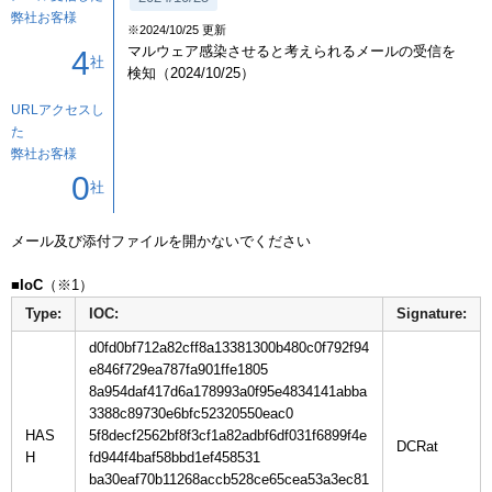
弊社お客様
※2024/10/25 更新
マルウェア感染させると考えられるメールの受信を
4
社
検知（2024/10/25）
URLアクセスし
た
弊社お客様
0
社
メール及び添付ファイルを開かないでください

■IoC
Type:
IOC:
Signature:
d0fd0bf712a82cff8a13381300b480c0f792f94
e846f729ea787fa901ffe1805
8a954daf417d6a178993a0f95e4834141abba
3388c89730e6bfc52320550eac0
HAS
5f8decf2562bf8f3cf1a82adbf6df031f6899f4e
H
fd944f4baf58bbd1ef458531
ba30eaf70b11268accb528ce65cea53a3ec81