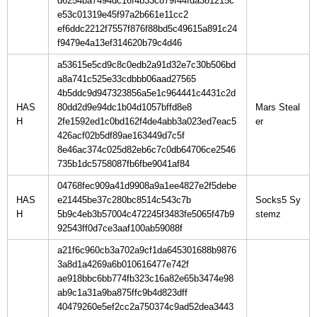
d6254ba7494dc16f4b33c879f44fda381215c
e53c01319e45f97a2b661e11cc2
ef6ddc2212f7557f876f88bd5c49615a891c24
f9479e4a13ef314620b79c4d46
a53615e5cd9c8c0edb2a91d32e7c30b506bd
a8a741c525e33cdbbb06aad27565
4b5ddc9d947323856a5e1c964441c4431c2d
HAS
80dd2d9e94dc1b04d1057bffd8e8
Mars Steal
H
2fe1592ed1c0bd162f4de4abb3a023ed7eac5
426acf02b5df89ae163449d7c5f
8e46ac374c025d82eb6c7c0db64706ce2546
735b1dc5758087fb6fbe9041af84
04768fec909a41d9908a9a1ee4827e2f5debe
HAS
e21445be37c280bc8514c543c7b
Socks5 Sy
H
5b9c4eb3b57004c472245f3483fe5065f47b9
92543ff0d7ce3aaf100ab59088f
a21f6c960cb3a702a9cf1da645301688b9876
3a8d1a4269a6b010616477e742f
ae918bbc6bb774fb323c16a82e65b3474e98
ab9c1a31a9ba875ffc9b4d823dff
40479260e5ef2cc2a750374c9ad52dea3443