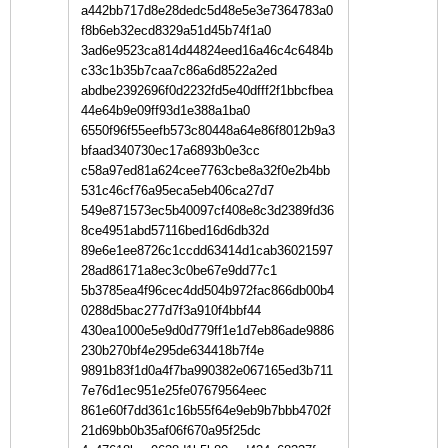
a442bb717d8e28dedc5d48e5e3e7364783a0
f8b6eb32ecd8329a51d45b74f1a0
3ad6e9523ca814d44824eed16a46c4c6484b
c33c1b35b7caa7c86a6d8522a2ed
abdbe2392696f0d2232fd5e40dfff2f1bbcfbea
44e64b9e09ff93d1e388a1ba0
6550f96f55eefb573c80448a64e86f8012b9a3
bfaad340730ec17a6893b0e3cc
c58a97ed81a624cee7763cbe8a32f0e2b4bb
531c46cf76a95eca5eb406ca27d7
549e871573ec5b40097cf408e8c3d2389fd36
8ce4951abd57116bed16d6db32d
89e6e1ee8726c1ccdd63414d1cab36021597
28ad86171a8ec3c0be67e9dd77c1
5b3785ea4f96cec4dd504b972fac866db00b4
0288d5bac277d7f3a910f4bbf44
430ea1000e5e9d0d779ff1e1d7eb86ade9886
230b270bf4e295de634418b7f4e
9891b83f1d0a4f7ba990382e067165ed3b711
7e76d1ec951e25fe07679564eec
861e60f7dd361c16b55f64e9eb9b7bbb4702f
21d69bb0b35af06f670a95f25dc