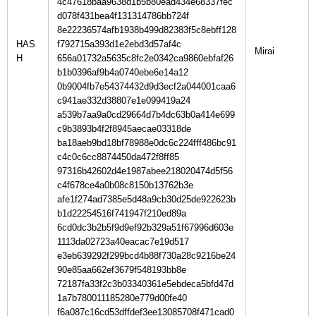
4c47618baa9638d1b5b80ead434e68337fec
d078f431bea4f131314786bb724f
8e22236574afb1938b499d82383f5c8ebff128
HAS
f792715a393d1e2ebd3d57af4c
H
656a01732a5635c8fc2e0342ca9860ebfaf26
b1b0396af9b4a0740ebe6e14a12
0b9004fb7e54374432d9d3ecf2a044001caa6
c941ae332d38807e1e099419a24
a539b7aa9a0cd29664d7b4dc63b0a414e699
c9b3893b4f2f8945aecae03318de
ba18aeb9bd18bf78988e0dc6c224fff486bc91
c4c0c6cc8874450da472f8ff85
97316b42602d4e1987abee218020474d5f56
c4f678ce4a0b08c8150b13762b3e
afe1f274ad7385e5d48a9cb30d25de922623b
b1d22254516f741947f210ed89a
6cd0dc3b2b5f9d9ef92b329a51f67996d603e
1113da02723a40eacac7e19d517
e3eb639292f299bcd4b88f730a28c9216be24
90e85aa662ef3679f548193bb8e
72187fa33f2c3b03340361e5ebdeca5bfd47d
1a7b780011185280e779d00fe40
f6a087c16cd53dffdef3ee13085708f471cad0