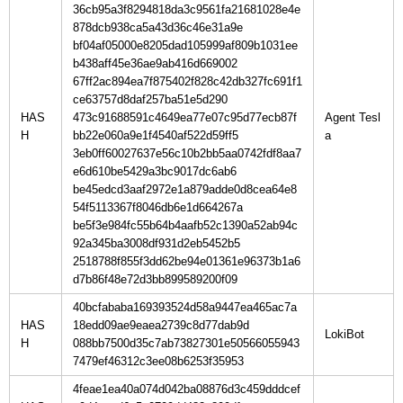
36cb95a3f8294818da3c9561fa21681028e4e
878dcb938ca5a43d36c46e31a9e
bf04af05000e8205dad105999af809b1031ee
b438aff45e36ae9ab416d669002
67ff2ac894ea7f875402f828c42db327fc691f1
ce63757d8daf257ba51e5d290
HAS
473c91688591c4649ea77e07c95d77ecb87f
Agent Tesl
H
bb22e060a9e1f4540af522d59ff5
3eb0ff60027637e56c10b2bb5aa0742fdf8aa7
e6d610be5429a3bc9017dc6ab6
be45edcd3aaf2972e1a879adde0d8cea64e8
54f5113367f8046db6e1d664267a
be5f3e984fc55b64b4aafb52c1390a52ab94c
92a345ba3008df931d2eb5452b5
2518788f855f3dd62be94e01361e96373b1a6
d7b86f48e72d3bb899589200f09
40bcfababa169393524d58a9447ea465ac7a
HAS
18edd09ae9eaea2739c8d77dab9d
H
088bb7500d35c7ab73827301e50566055943
7479ef46312c3ee08b6253f35953
4feae1ea40a074d042ba08876d3c459dddcef