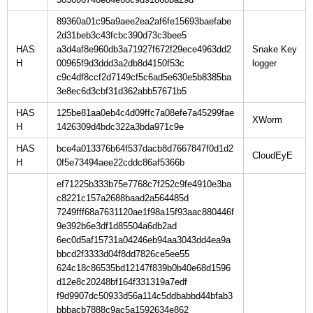
89360a01c95a9aee2ea2af6fe15693baefabe
2d31beb3c43fcbc390d73c3bee5
HAS
a3d4af8e960db3a71927f672f29ece4963dd2
Snake Key
H
00965f9d3ddd3a2db8d4150f53c
c9c4df8ccf2d7149cf5c6ad5e630e5b8385ba
3e8ec6d3cbf31d362abb57671b5
HAS
125be81aa0eb4c4d09ffc7a08efe7a45299fae
H
1426309d4bdc322a3bda971c9e
HAS
bce4a013376b64f537dacb8d7667847f0d1d2
H
0f5e73494aee22cddc86af5366b
ef71225b333b75e7768c7f252c9fe4910e3ba
c8221c157a2688baad2a564485d
7249fff68a7631120ae1f98a15f93aac880446f
9e392b6e3df1d85504a6db2ad
6ec0d5af15731a04246eb94aa3043dd4ea9a
bbcd2f3333d04f8dd7826ce5ee55
624c18c86535bd12147f839b0b40e68d1596
d12e8c20248bf164f331319a7edf
f9d9907dc50933d56a114c5ddbabbd44bfab3
bbbacb7888c9ac5a1592634e862