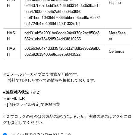
H
b24437f797dedd1c04d6d83314fde0539a51f
bee47609e9c54b2a6bde04e3980
cfe81bddf104355b6364bbbeef6bcd9a70b92
ea1724b479406f5bf49d1333d1d
HAS
bdd01ab5e2001be0ccda94e6f70c2ac850a8
MetaSteal
H
652b1eba734f285f24dd0f810255
HAS
501eb3e8474ddd35728b11248df2e9629afb6
H
852b9281940059fcae7b9043522
※1 メールアーカイブにて検索が可能です。

    弊社で観測したすべての情報を掲載しております。

■製品対応状況
（※2）

▽m-FILTER

・[危険ファイル設定]で隔離可能

※2 ブロックの可否は各製品の設定によるため、実際の結果はアクセスロ
ハッシュ値のダウンロードはこちら