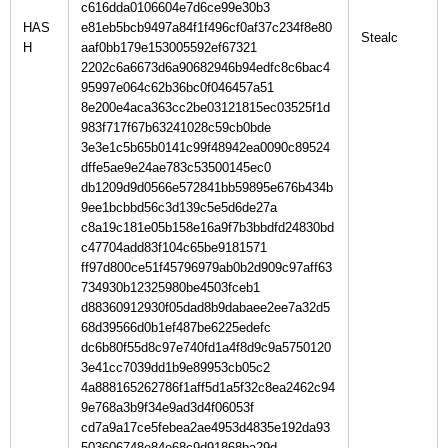
c616dda0106604e7d6ce99e30b3
HAS
e81eb5bcb9497a84f1f496cf0af37c234f8e80
H
aaf0bb179e153005592ef67321
2202c6a6673d6a90682946b94edfc8c6bac4
95997e064c62b36bc0f046457a51
8e200e4aca363cc2be03121815ec03525f1d
983f717f67b63241028c59cb0bde
3e3e1c5b65b0141c99f48942ea0090c89524
dffe5ae9e24ae783c53500145ec0
db1209d9d0566e572841bb59895e676b434b
9ee1bcbbd56c3d139c5e5d6de27a
c8a19c181e05b158e16a9f7b3bbdfd24830bd
c47704add83f104c65be9181571
ff97d800ce51f45796979ab0b2d909c97aff63
734930b12325980be4503fceb1
d88360912930f05dad8b9dabaee2ee7a32d5
68d39566d0b1ef487be6225edefc
dc6b80f55d8c97e740fd1a4f8d9c9a5750120
3e41cc7039dd1b9e89953cb05c2
4a888165262786f1aff5d1a5f32c8ea2462c94
9e768a3b9f34e9ad3d4f06053f
cd7a9a17ce5febea2ae4953d4835e192da93
503606748e84e68c9d91868ba29d