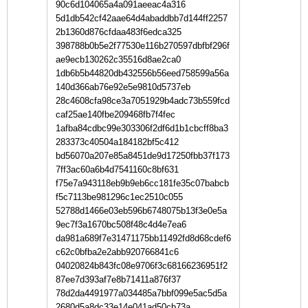
90c6d104065a4a091aeeac4a316
5d1db542cf42aae64d4abaddbb7d144ff2257
2b1360d876cfdaa483f6edca325
398788b0b5e2f77530e116b270597dbfbf296f
ae9ecb130262c35516d8ae2ca0
1db6b5b44820db432556b56eed758599a56a
140d366ab76e92e5e9810d5737eb
28c4608cfa98ce3a7051929b4adc73b559fcd
caf25ae140fbe209468fb7f4fec
1afba84cdbc99e303306f2df6d1b1cbcff8ba3
283373c40504a184182bf5c412
bd56070a207e85a8451de9d17250fbb37f173
7ff3ac60a6b4d7541160c8bf631
f75e7a943118eb9b9eb6cc181fe35c07babcb
f5c7113be981296c1ec2510c055
52788d1466e03eb596b6748075b13f3e0e5a
9ec7f3a1670bc508f48c4d4e7ea6
da981a689f7e31471175bb11492fd8d68cdef6
c62c0bfba2e2abb920766841c6
04020824b843fc08e9706f3c68166236951f2
87ee7d393af7e8b71411a876f37
78d2da4491977a034485a7bbf099e5ac5d5a
2680d5a8dc33e14e041ad50cb73a