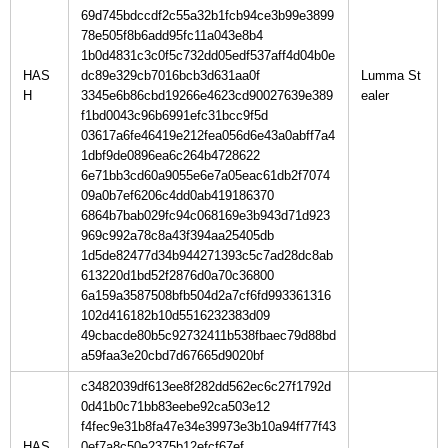
69d745bdccdf2c55a32b1fcb94ce3b99e3899
78e505f8b6add95fc11a043e8b4
1b0d4831c3c0f5c732dd05edf537aff4d04b0e
HAS
dc89e329cb7016bcb3d631aa0f
Lumma St
H
3345e6b86cbd19266e4623cd90027639e389
f1bd0043c96b6991efc31bcc9f5d
03617a6fe46419e212fea056d6e43a0abff7a4
1dbf9de0896ea6c264b4728622
6e71bb3cd60a9055e6e7a05eac61db2f7074
09a0b7ef6206c4dd0ab419186370
6864b7bab029fc94c068169e3b943d71d923
969c992a78c8a43f394aa25405db
1d5de82477d34b944271393c5c7ad28dc8ab
613220d1bd52f2876d0a70c36800
6a159a3587508bfb504d2a7cf6fd993361316
102d416182b10d5516232383d09
49cbacde80b5c92732411b538fbaec79d88bd
a59faa3e20cbd7d67665d9020bf
c3482039df613ee8f282dd562ec6c27f1792d
0d41b0c71bb83eebe92ca503e12
f4fec9e31b8fa47e34e39973e3b10a94ff77f43
HAS
0ef7a8c50e2375b12efcf67ef