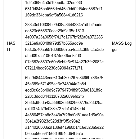
1d2e368e4a3d19ebdfaf02cc233
6310d846baf666dcd46a9dd0fd54cc5587ef1
169dc334cba9df3a568441d6216
288c3ef10338b99d38a344433451dbb2aadc
dc323e656670dae29d9cff5e1313
4e007a23a0658f7417c1767bf2f2a0a372285
HAS
3216e9a00489f79d57b555acc9e
MASS Log
H
f68c0c40aa651d080967ea4ea3c389fc1e3db
afcd097ac10f01374d0f6ae52d3
07e582c8307e60b8ebfe6c914a27b3fe2082e
672114bcd96230c69094a77f171
6bc9484443ecd610ab30c267c8466b736e75
45a389d571495ec3c748044e2b8d
ecd3c6c3b40d9c7979470489f653a818189c
228c3dcd3443118782a689efd2fb
2b83c9fcda43a38902e8902860776d23d25a
a7df374d79c083e727db14146ed4
4e886457ca8c3a43a7f2fbd0d81aee1d5a90a
36e1e2f9323c523d3ff0f5d93e2
a144026508a2f188ef419b0b14c6e323a5e22
06eee56e54156819f94cd64b57b