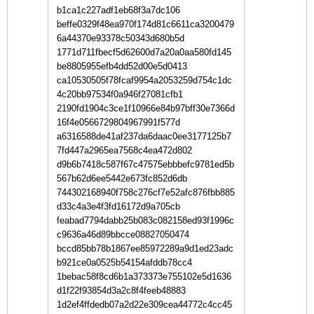
b1ca1c227adf1eb68f3a7dc106
beffe0329f48ea970f174d81c6611ca3200479
6a44370e93378c50343d680b5d
1771d711fbecf5d62600d7a20a0aa580fd145
be8805955efb4dd52d00e5d0413
ca10530505f78fcaf9954a2053259d754c1dc
4c20bb97534f0a946f27081cfb1
2190fd1904c3ce1f10966e84b97bff30e7366d
16f4e0566729804967991f577d
a6316588de41af237da6daac0ee3177125b7
7fd447a2965ea7568c4ea472d802
d9b6b7418c587f67c47575ebbbefc9781ed5b
567b62d6ee5442e673fc852d6db
744302168940f758c276cf7e52afc876fbb885
d33c4a3e4f3fd16172d9a705cb
feabad7794dabb25b083c082158ed93f1996c
c9636a46d89bbcce08827050474
bccd85bb78b1867ee85972289a9d1ed23adc
b921ce0a0525b54154afddb78cc4
1bebac58f8cd6b1a373373e755102e5d1636
d1f22f93854d3a2c8f4feeb48883
1d2ef4ffdedb07a2d22e309cea44772c4cc45