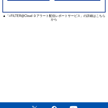
▲「i-FILTER@Cloud Ｄアラート配信レポートサービス」の詳細はこちら
から
公式X（旧Twitter）ページ
公式Facebookページ
公式YouTubeチャン