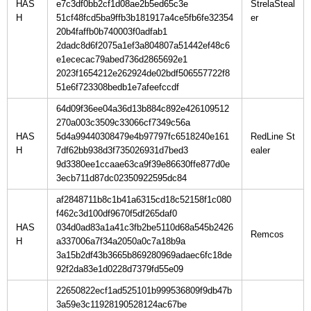
HAS
e7c3df0bb2cf1d08ae2b5ed65c3e
StrelaSteal
H
51cf48fcd5ba9ffb3b181917a4ce5fb6fe32354
20b4faffb0b740003f0adfab1
2dadc8d6f2075a1ef3a804807a51442ef48c6
e1ececac79abed736d2865692e1
2023f1654212e262924de02bdf506557722f8
51e6f723308bedb1e7afeefccdf
64d09f36ee04a36d13b884c892e426109512
270a003c3509c33066cf7349c56a
HAS
5d4a99440308479e4b97797fc6518240e161
RedLine St
H
7df62bb938d3f735026931d7bed3
9d3380ee1ccaae63ca9f39e86630ffe877d0e
3ecb711d87dc02350922595dc84
af2848711b8c1b41a6315cd18c52158f1c080
f462c3d100df9670f5df265daf0
HAS
034d0ad83a1a41c3fb2be5110d68a545b2426
H
a337006a7f34a2050a0c7a18b9a
3a15b2df43b3665b869280969adaec6fc18de
92f2da83e1d0228d7379fd55e09
22650822ecf1ad525101b999536809f9db47b
3a59e3c11928190528124ac67be