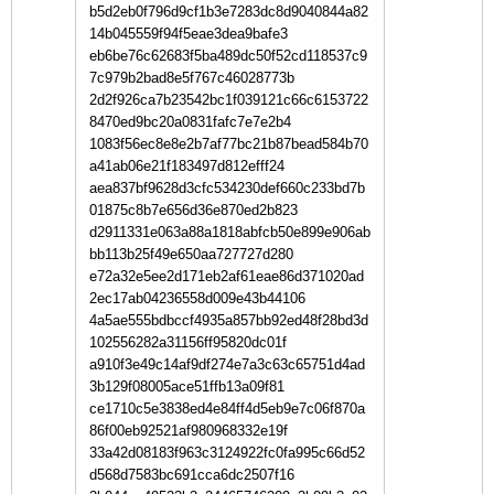
b5d2eb0f796d9cf1b3e7283dc8d9040844a82
14b045559f94f5eae3dea9bafe3
eb6be76c62683f5ba489dc50f52cd118537c9
7c979b2bad8e5f767c46028773b
2d2f926ca7b23542bc1f039121c66c6153722
8470ed9bc20a0831fafc7e7e2b4
1083f56ec8e8e2b7af77bc21b87bead584b70
a41ab06e21f183497d812efff24
aea837bf9628d3cfc534230def660c233bd7b
01875c8b7e656d36e870ed2b823
d2911331e063a88a1818abfcb50e899e906ab
bb113b25f49e650aa727727d280
e72a32e5ee2d171eb2af61eae86d371020ad
2ec17ab04236558d009e43b44106
4a5ae555bdbccf4935a857bb92ed48f28bd3d
102556282a31156ff95820dc01f
a910f3e49c14af9df274e7a3c63c65751d4ad
3b129f08005ace51ffb13a09f81
ce1710c5e3838ed4e84ff4d5eb9e7c06f870a
86f00eb92521af980968332e19f
33a42d08183f963c3124922fc0fa995c66d52
d568d7583bc691cca6dc2507f16