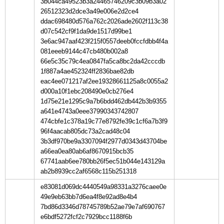
3b044ca49523b3a24465746209c3b09b3a02
26512323d2dce3a49e006e2d2ce4
ddac698480d576a762c2026ade2602f113c38
d07c542cf9f1da9de1517d99be1
3e6ac947aaf423f215f0557deeb0fccfdbb4f4a
081eeeb9144c47cb480b002a8
66e5c35c79c4ea0847fa5ca8bc2da42cccdb
1f887a4ae452324ff2836bae82db
eac4ee071217af2ee19328661125a8c0055a2
d000a10f1ebc208490e0cb276e4
1d75e21e1295c9a7b6bdd462db442b3b9355
a641e4743a0eee37990343742807
474cbfe1c378a19c77e8792fe39c1cf6a7b3f9
96f4aacab805dc73a2cad48c04
3b3df970be9a3307094f2977d0343d43704be
a66ea0ea80ab6af8670915bcb35
67741aab6ee780bb26f5ec51b044e143129a
ab2b8939cc2af6568c115b251318
e83081d069dc4440549a98331a3276caee0e
49e9eb63bb7d6ea4f8e92ad8e4b4
7bd86d3346d78745789b52ae79e7af690767
e6bdf5272fcf2c7929bcc1188f6b