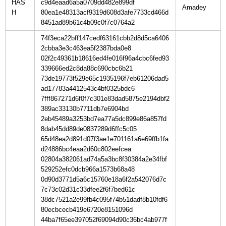
HAS
c9d4eaad6a5a0709dd482e899df
H
80ea1e48313acf9319d608d3afe7733cd466d
8451ad89b61c4b09c0f7c0764a2
74f3eca22bff147cedf63161cbb2d8d5ca6406
2cbba3e3c463ea5f2387bda0e8
02f2c49361b18616ed4fe016f96a4cbc6fed93
339666ed2c8da88c690cbc6b21
73de19773f529e65c1935196f7eb61206dad5
ad17783a4412543c4bf0325bdc6
7fff867271d6f0f7c301e83dad5875e2194dbf2
389ac33130b7711db7e6904bd
2eb45489a3253bd7ea77a5dc899e86a857fd
8dab45dd89de0837289d6ffc5c05
65d48ea2d891d07f3ae1e701161a6e69ffb1fa
d24886bc4eaa2d60c802eefcea
02804a382061ad74a5a3bc8f30384a2e34fbf
529252efc0dcb966a1573b68a48
0d90d3771d5a6c15760e18a6f2a542076d7c
7c73c02d31c33dfee2f6f7bed61c
38dc7521a2e99fb4c095f74b51dadf8b10fdf6
80ecbcecb419e6720e8151096d
44ba7f65ee397052f69094d90c36bc4ab977f