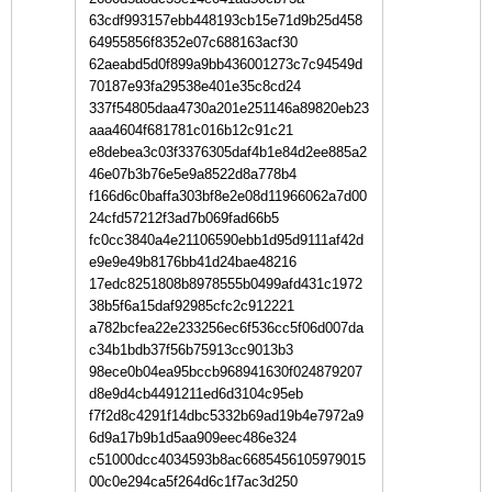
63cdf993157ebb448193cb15e71d9b25d458
64955856f8352e07c688163acf30
62aeabd5d0f899a9bb436001273c7c94549d
70187e93fa29538e401e35c8cd24
337f54805daa4730a201e251146a89820eb23
aaa4604f681781c016b12c91c21
e8debea3c03f3376305daf4b1e84d2ee885a2
46e07b3b76e5e9a8522d8a778b4
f166d6c0baffa303bf8e2e08d11966062a7d00
24cfd57212f3ad7b069fad66b5
fc0cc3840a4e21106590ebb1d95d9111af42d
e9e9e49b8176bb41d24bae48216
17edc8251808b8978555b0499afd431c1972
38b5f6a15daf92985cfc2c912221
a782bcfea22e233256ec6f536cc5f06d007da
c34b1bdb37f56b75913cc9013b3
98ece0b04ea95bccb968941630f024879207
d8e9d4cb4491211ed6d3104c95eb
f7f2d8c4291f14dbc5332b69ad19b4e7972a9
6d9a17b9b1d5aa909eec486e324
c51000dcc4034593b8ac6685456105979015
00c0e294ca5f264d6c1f7ac3d250