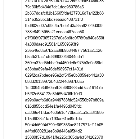
27c73f1d72875a0470b4726c92d9f6146d035
79c30b5d434d7dc1dcc989786a5
2b367ddafc81b16605fda4277016d7a422b88
314e3525bcbbd7e6aac408731f0
fbd902ed07c99c4a7beb1d3a85a92729d309
788e849f5f66a21cecaa487aaa50
d7f066f073657267d0e6b9fc0f78f0a840e659f
4a380daec91581416569693f9
23eb46c8a97b2aa88b9584497f7561a2c126
b5afb31ac1cfd39900044044cda1
360ca37ed5bbbc9a4460de6e975b3c0a68fd
e33bba89efa46def98957cf1401d
629f2ca7bdece95e2cf545e0b3859eb441a30
08dd20139972b4d2244d987b0ab
1cf0094b3df50bafb3e480883add7aa16147b
b5f32e684173e3fd65d406b10d0
a99b0adfb6d0a9449783fdc524556b97b809a
616d855ccd54e1fa4495d045fdc
ca339e41fdad463561c470bea2ca1da8f198e
b15d6f38c1fa7193ae61b49e1dc
50e4dd69f4d799e669356ae8217571cf11b05
a4fbd080281ee5b9d446a95f4d2
15880f57d10941ffe225c365da4cf5f4162370