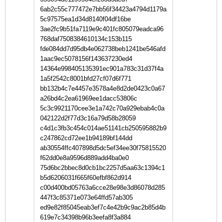
6ab2c55c777472e7bb56f34423a4794d1179a
5c97575ea1d34d8140f04df16be
3ae2fc9b51fa7119e9c401fc805079eadca96
768daf7508384610134c153b115
fde084dd7d95db4e062738beb1241be546afd
1aac9ec5078156f143637230ed4
14364e998405135391ec901a783c31d37f4a
1a5f2542c8001bfd27cf07d6f771
bb132b4c7e4457e3578a4e8d2de0423c0a67
a26bd4c2ea61969ee1dacc53806c
5c3c9921170cee3e1a742c70a929ebab4c0a
042122d2f77d3c16a79d58b28059
c4d1c3fb3c454c014ae51141cb250595882b9
c247862cd72ee1b94189bf144dd
ab30554ffc407898d5dc5ef34ee30f75815520
f62dd0e8a9596d889add4ba0e0
75d6bc2bbec8d0cb1bc2257d5aa63c1394c1
b5d6206031f665f60efbf862d914
c00d400bd05763a6cce28e98e3d86078d285
447f3c85371e073e64ffd57ab305
ed9e82f85045eab3ef7c4e42b9c9ac2b85d4b
619e7c34398b96b3eefa8f3a884