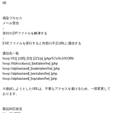
08

感染プロセス

メール受信

↓

添付のZIPファイルを解凍する

↓

EXEファイルを実行すると外部の不正URLに通信する

通信先一覧

hxxp://51[.]195[.]53[.]221/p[.]php/S7zr5v1fXI3Rb

hxxp://kbfvzoboss[.]bid/alien/fre[.]php

hxxp://alphastand[.]trade/alien/fre[.]php

hxxp://alphastand[.]win/alien/fre[.]php

hxxp://alphastand[.]top/alien/fre[.]php

※接続しようとしたURLは、不要なアクセスを避けるため、一部変更して
おります。

製品対応状況
