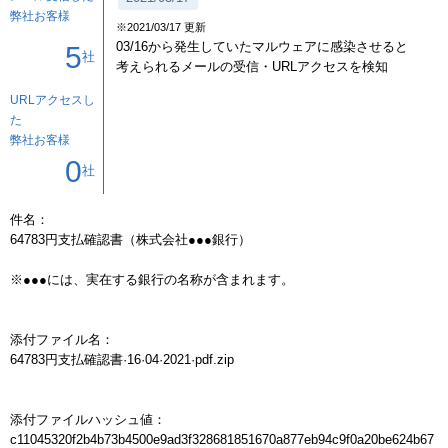
弊社お客様
※2021/03/17 更新
03/16から発生していたマルウェアに感染させると
5
社
考えられるメールの受信・URLアクセスを検知
URLアクセスし
た
弊社お客様
0
社
件名：

64783円支払確認書（株式会社●●●銀行）

※●●●には、実在する銀行の名称が含まれます。

添付ファイル名：

64783円支払確認書·16·04·2021·pdf.zip

添付ファイルハッシュ値：

c11045320f2b4b73b4500e9ad3f328681851670a877eb94c9f0a20be624b67