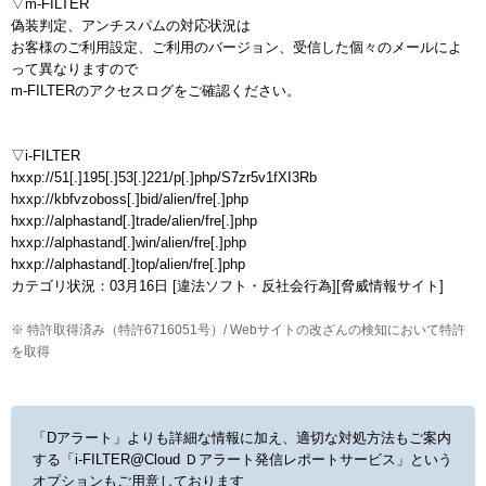
▽m-FILTER

偽装判定、アンチスパムの対応状況は

お客様のご利用設定、ご利用のバージョン、受信した個々のメールによ
って異なりますので

m-FILTERのアクセスログをご確認ください。

▽i-FILTER

hxxp://51[.]195[.]53[.]221/p[.]php/S7zr5v1fXI3Rb

hxxp://kbfvzoboss[.]bid/alien/fre[.]php

hxxp://alphastand[.]trade/alien/fre[.]php

hxxp://alphastand[.]win/alien/fre[.]php

hxxp://alphastand[.]top/alien/fre[.]php

※ 特許取得済み（特許6716051号）/ Webサイトの改ざんの検知において特許
を取得
「Dアラート」よりも詳細な情報に加え、適切な対処方法もご案内
する
「i-FILTER@Cloud Ｄアラート発信レポートサービス」という
オプションもご用意しております