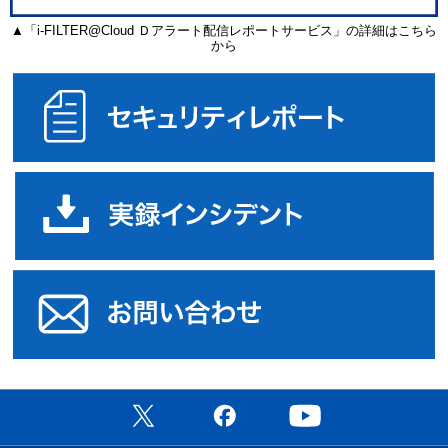
▲「i-FILTER@Cloud Ｄアラート配信レポートサービス」の詳細はこちら
から
セ
実
オ
公式X（旧Twitter）ページ
公式Facebookページ
公式YouTubeチャン