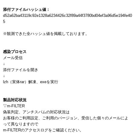
添付ファイルハッシュ値：
d52a62ba43119c92e1328a6234426c32f89a44f3780bd04ef3a96d5e194fe40
5

※観測できた全ハッシュ値を掲載しております。

感染プロセス
メール受信

↓

添付ファイルを開き

↓

lzh（実体rar）解凍、exeを実行

製品対応状況
▽m-FILTER

偽装判定、アンチスパムの対応状況は

お客様のご利用設定、ご利用のバージョン、受信した個々のメールによ
って異なりますので
