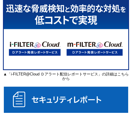
▲「i-FILTER@Cloud Ｄアラート配信レポートサービス」の詳細はこちら
から
セ