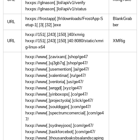
hxxps://glnason[.]lol/api/v1/verify
hxxps://glnason[.]lol/api/v1/status
hxxps://frostapp[.]fr/downloads/FrostApp-S
BlankGrab
URL
etup-1[.]3[.]32[.]exe
hxxp://151[.]243[.]150[.]40/xmrig
URL
hxxp://151[.]243[.]150[.]40:8080/static/xmri
g-linux-x64
hxxp://www[.]zavixaro[.]shop/ge47
hxxp://www[.]uj3gb7q[.]shop/ge47/
hxxp://www[.]usemention[.]ai/ge47/
hxxp://www[.]valentinar[.]ru/ge47/
hxxp://www[.]venloria[.]us/ge47/
hxxp://www[.]wrqgd[.]xyz/ge47/
hxxp://www[.]yinboxops[.]co/ge47/
hxxp://www[.]projectyola[.]click/ge47/
hxxp://www[.]souldiggin[.]com/ge47/
hxxp://www[.]spectrumcomercial[.]com/ge4
7/
hxxp://www[.]sydneyjoos[.]com/ge47/
hxxp://www[.]taskforcebot[.]com/ge47/
hxxp://www[.]thousandoaksbsalandscaping