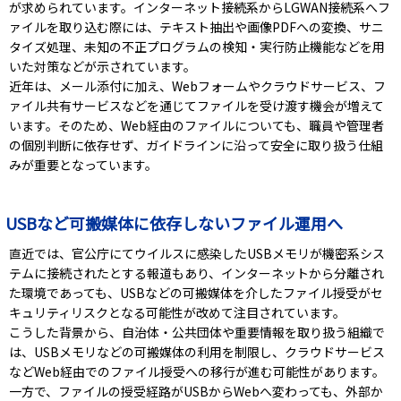
が求められています。インターネット接続系からLGWAN接続系へフ
ァイルを取り込む際には、テキスト抽出や画像PDFへの変換、サニ
タイズ処理、未知の不正プログラムの検知・実行防止機能などを用
いた対策などが示されています。
近年は、メール添付に加え、Webフォームやクラウドサービス、フ
ァイル共有サービスなどを通じてファイルを受け渡す機会が増えて
います。そのため、Web経由のファイルについても、職員や管理者
の個別判断に依存せず、ガイドラインに沿って安全に取り扱う仕組
みが重要となっています。
USBなど可搬媒体に依存しないファイル運用へ
直近では、官公庁にてウイルスに感染したUSBメモリが機密系シス
テムに接続されたとする報道もあり、インターネットから分離され
た環境であっても、USBなどの可搬媒体を介したファイル授受がセ
キュリティリスクとなる可能性が改めて注目されています。
こうした背景から、自治体・公共団体や重要情報を取り扱う組織で
は、USBメモリなどの可搬媒体の利用を制限し、クラウドサービス
などWeb経由でのファイル授受への移行が進む可能性があります。
一方で、ファイルの授受経路がUSBからWebへ変わっても、外部か