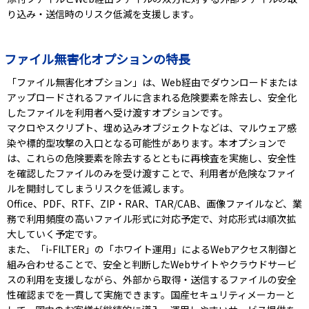
り込み・送信時のリスク低減を支援します。
ファイル無害化オプションの特長
「ファイル無害化オプション」は、Web経由でダウンロードまたは
アップロードされるファイルに含まれる危険要素を除去し、安全化
したファイルを利用者へ受け渡すオプションです。
マクロやスクリプト、埋め込みオブジェクトなどは、マルウェア感
染や標的型攻撃の入口となる可能性があります。本オプションで
は、これらの危険要素を除去するとともに再検査を実施し、安全性
を確認したファイルのみを受け渡すことで、利用者が危険なファイ
ルを開封してしまうリスクを低減します。
Office、PDF、RTF、ZIP・RAR、TAR/CAB、画像ファイルなど、業
務で利用頻度の高いファイル形式に対応予定で、対応形式は順次拡
大していく予定です。
また、「i-FILTER」の「ホワイト運用」によるWebアクセス制御と
組み合わせることで、安全と判断したWebサイトやクラウドサービ
スの利用を支援しながら、外部から取得・送信するファイルの安全
性確認までを一貫して実施できます。国産セキュリティメーカーと