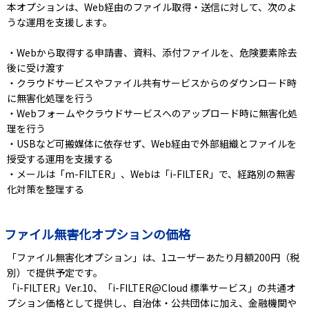
本オプションは、Web経由のファイル取得・送信に対して、次のよ
うな運用を支援します。
・Webから取得する申請書、資料、添付ファイルを、危険要素除去
後に受け渡す
・クラウドサービスやファイル共有サービスからのダウンロード時
に無害化処理を行う
・Webフォームやクラウドサービスへのアップロード時に無害化処
理を行う
・USBなど可搬媒体に依存せず、Web経由で外部組織とファイルを
授受する運用を支援する
・メールは「m-FILTER」、Webは「i-FILTER」で、経路別の無害
化対策を整理する
ファイル無害化オプションの価格
「ファイル無害化オプション」は、1ユーザーあたり月額200円（税
別）で提供予定です。
「i-FILTER」Ver.10、「i-FILTER@Cloud 標準サービス」の共通オ
プション価格として提供し、自治体・公共団体に加え、金融機関や