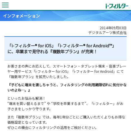
インフォメーション
2014年09月03日
デジタルアーツ株式会社
「i-フィルター® for iOS」「i-フィルター® for Android™」
に、卒業まで見守れる『複数年プラン』が充実！
お客さまの声にお応えして、スマートフォン・タブレット端末・音楽プレー
ヤー用サービス「i-フィルター for iOS」「i-フィルター for Android」にて
『複数年プラン』を拡充いたしました。
『子どもに端末を渡しちゃうと、フィルタリングの利用期限切れに気付かな
いのよね…。』
といったお悩みも解消！
“端末を買い替えるまで” や “学校を卒業するまで”、「i-フィルター」がお
子さまをしっかり守ります。
また『複数年プラン』では、毎年1年分ごとにご購入いただくよりもお得な
価格設定となっています。
ぜひこの機会にフィルタリングの活用をご検討ください。