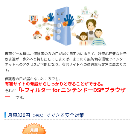
携帯ゲーム機は、保護者の方の目が届く自宅内に限らず、好奇心旺盛なお子
さま達が一歩外へと持ち出してしまえば、まったく無防備な環境でインター
ネットへのアクセスが可能となり、有害サイトへの遭遇率も非常に高まりま
す。
保護者の目が届かないところでも、
有害サイトの脅威からしっかりと守ることができる。
「i-フィルター for ニンテンドーDSi®ブラウザ
それが
ー」
です。
月額330円
でできる安全対策
（税込）