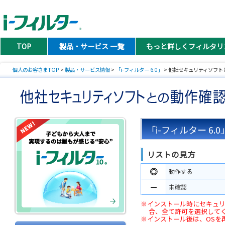
TOP
製品・サービス 一覧
もっと詳しくフィルタリ
個人のお客さまTOP
>
製品・サービス情報
>
「i-フィルター 6.0」
> 他社セキュリティソフト
「i-フィルター 6
リストの見方
◎
動作する
－
未確認
※インストール時にセキュ
合、全て許可を選択して
※インストール後は、OSを