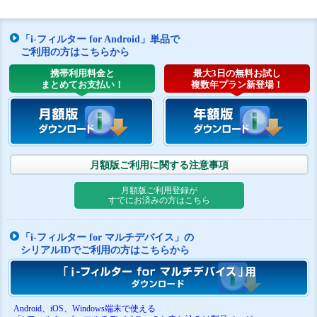
「i-フィルター for Android」単品で
ご利用の方はこちらから
携帯利用料金と
最大3日の無料お試し
まとめてお支払い！
複数年プラン新登場！
月額版ご利用に関する注意事項
月額版ご利用登録が
すでにお済みの方はこちら
「i-フィルター for マルチデバイス」の
シリアルIDでご利用の方はこちらから
Android、iOS、Windows端末で使える