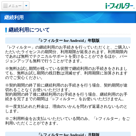
メニュー
継続利用
継続利用について
「i-フィルター for Android」年額版
「i-フィルター」の継続利用のお手続きを行っていただくと、ご購入い
ただいたライセンスの期間分、利用期限が延長されます。利用期限内
であれば無料でテクニカルサポートを受けることができるほか、バー
ジョンアップも無料で行うことができます。
※無料お試し期間が残っている状態で継続利用のお手続きをされまし
ても、無料お試し期間の残日数は消滅せず、利用期限に加算されます
のでご安心ください。
※契約期間の終了前に継続利用のお手続きを行う場合、契約期間が途
切れることなくお使いいただけます。
契約期間の終了後に継続利用のお手続きを行う場合、継続利用のお手
続きを完了までの期間は「i-フィルター」をお使いいただけません。
※一度支払われた料金は、理由のいかんを問わず返還されないものと
します。
※ご利用料金をお支払いいただいている間のみ、「i-フィルター」をご
利用いただくことができます。
「i-フィルター for Android」月額版