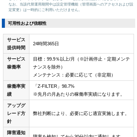
なお、当該代替運用期間中は設定管理機能（管理画面へのアクセスおよび設
定変更）は一時的にご利用いただけません。
可用性および信頼性
サービス
24時間365日
提供時間
サービス
目標：99.9％以上/月（※計画停止・定期メンテ
稼働率
ナンスを除外）
メンテナンス：必要に応じて（非定期）
稼働率実
「Z-FILTER」98.7%
績
※先月の月あたりの稼働率実績になります。
アップグ
レード方
弊社判断により、必要に応じ適宜実施します。
針
障害通知
障害を検知してから30分以内に通知します。