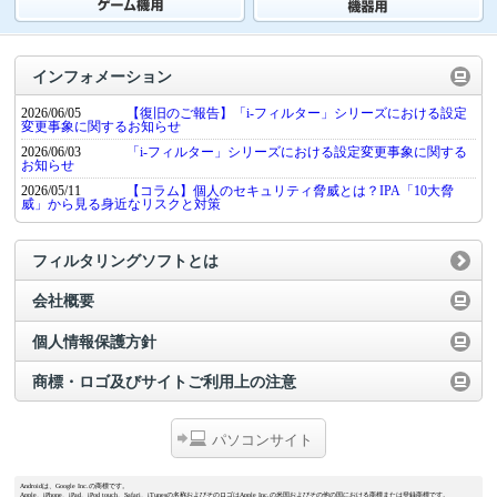
インフォメーション
2026/06/05
【復旧のご報告】「i-フィルター」シリーズにおける設定
変更事象に関するお知らせ
2026/06/03
「i-フィルター」シリーズにおける設定変更事象に関する
お知らせ
2026/05/11
【コラム】個人のセキュリティ脅威とは？IPA「10大脅
威」から見る身近なリスクと対策
フィルタリングソフトとは
会社概要
個人情報保護方針
商標・ロゴ及びサイトご利用上の注意
パソコンサイト
Androidは、Google Inc.の商標です。
Apple、iPhone、iPad、iPod touch、Safari、iTunesの名称およびそのロゴはApple Inc.の米国およびその他の国における商標または登録商標です。