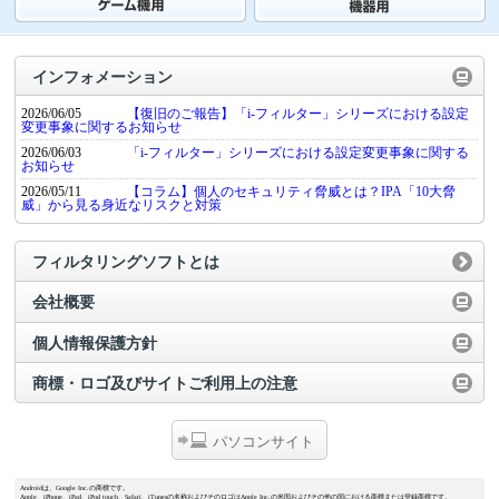
インフォメーション
2026/06/05
【復旧のご報告】「i-フィルター」シリーズにおける設定
変更事象に関するお知らせ
2026/06/03
「i-フィルター」シリーズにおける設定変更事象に関する
お知らせ
2026/05/11
【コラム】個人のセキュリティ脅威とは？IPA「10大脅
威」から見る身近なリスクと対策
フィルタリングソフトとは
会社概要
個人情報保護方針
商標・ロゴ及びサイトご利用上の注意
パソコンサイト
Androidは、Google Inc.の商標です。
Apple、iPhone、iPad、iPod touch、Safari、iTunesの名称およびそのロゴはApple Inc.の米国およびその他の国における商標または登録商標です。