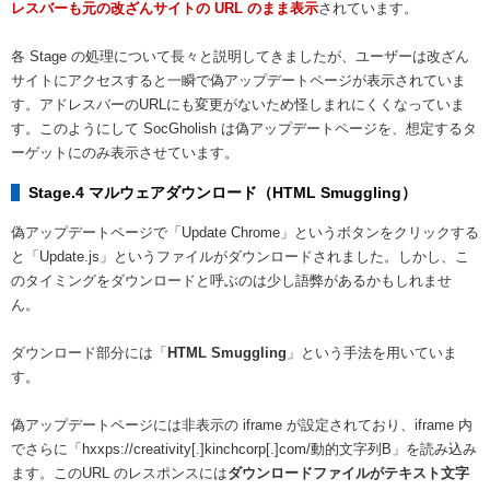
レスバーも元の改ざんサイトの URL のまま表示
されています。
各 Stage の処理について長々と説明してきましたが、ユーザーは改ざん
サイトにアクセスすると一瞬で偽アップデートページが表示されていま
す。アドレスバーのURLにも変更がないため怪しまれにくくなっていま
す。このようにして SocGholish は偽アップデートページを、想定するタ
ーゲットにのみ表示させています。
Stage.4 マルウェアダウンロード（HTML Smuggling）
偽アップデートページで「Update Chrome」というボタンをクリックする
と「Update.js」というファイルがダウンロードされました。しかし、こ
のタイミングをダウンロードと呼ぶのは少し語弊があるかもしれませ
ん。
ダウンロード部分には「
HTML Smuggling
」という手法を用いていま
す。
偽アップデートページには非表示の iframe が設定されており、iframe 内
でさらに「hxxps://creativity[.]kinchcorp[.]com/動的文字列B」を読み込み
ます。このURL のレスポンスには
ダウンロードファイルがテキスト文字