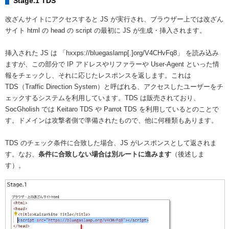
Stage.1 TDS
改ざんサイトにアクセスすると JS が実行され、ブラウザー上では改ざん
サイト html の head の script の最初に JS が生成・挿入されます。
挿入された JS は 「hxxps://bluegaslamp[.]org/V4CHvFq8」 を読み込み
ますが、この部分で IP アドレスやリファラーや User-Agent といった情
報をチェックし、それに応じたレスポンスを返します。これは
TDS（Traffic Direction System）
と呼ばれる、アクセスしたユーザーをチ
ェックするシステムを利用しています。TDS は販売されており、
SocGholish では Keitaro TDS や Parrot TDS を利用しているとのことで
す。ドメインは攻撃者側で準備されたもので、他に何種類もあります。
TDS のチェック条件に合致した場合、JS がレスポンスとして返されま
す。なお、
条件に合致しない場合は別ルートに進みます
（後述しま
す）。