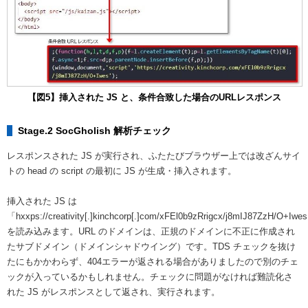
【図5】挿入された JS と、条件合致した場合のURLレスポンス
Stage.2 SocGholish 解析チェック
レスポンスされた JS が実行され、ふたたびブラウザー上では改ざんサイ
トの head の script の最初に JS が生成・挿入されます。
挿入された JS は
「hxxps://creativity[.]kinchcorp[.]com/xFEl0b9zRrigcx/j8mIJ87ZzH/O+Iwe
を読み込みます。URL のドメインは、正規のドメインに不正に作成され
たサブドメイン（ドメインシャドウイング）です。TDS チェックを抜け
たにもかかわらず、404エラーが返される場合がありましたので別のチェ
ックが入っているかもしれません。チェックに問題がなければ難読化さ
れた JS がレスポンスとして返され、実行されます。