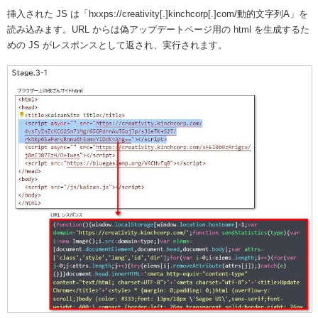
挿入された JS は「hxxps://creativity[.]kinchcorp[.]com/動的文字列A」を
読み込みます。URL からは偽アップデートページ用の html を生成するた
めの JS がレスポンスとして返され、実行されます。