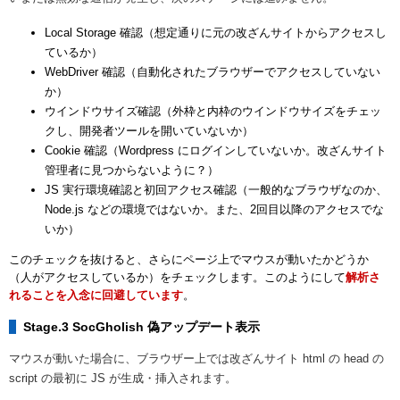
Local Storage 確認（想定通りに元の改ざんサイトからアクセスし
ているか）
WebDriver 確認（自動化されたブラウザーでアクセスしていない
か）
ウインドウサイズ確認（外枠と内枠のウインドウサイズをチェッ
クし、開発者ツールを開いていないか）
Cookie 確認（Wordpress にログインしていないか。改ざんサイト
管理者に見つからないように？）
JS 実行環境確認と初回アクセス確認（一般的なブラウザなのか、
Node.js などの環境ではないか。また、2回目以降のアクセスでな
いか）
このチェックを抜けると、さらにページ上でマウスが動いたかどうか
（人がアクセスしているか）をチェックします。このようにして
解析さ
れることを入念に回避しています
。
Stage.3 SocGholish 偽アップデート表示
マウスが動いた場合に、ブラウザー上では改ざんサイト html の head の
script の最初に JS が生成・挿入されます。