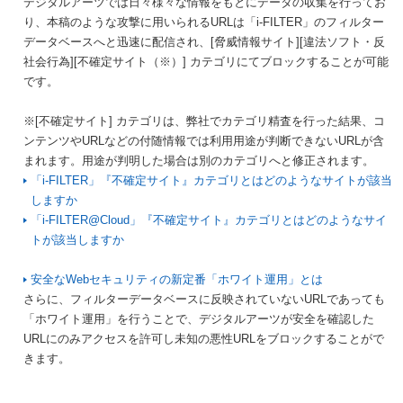
デジタルアーツでは日々様々な情報をもとにデータの収集を行ってお
り、本稿のような攻撃に用いられるURLは「i-FILTER」のフィルター
データベースへと迅速に配信され、[脅威情報サイト][違法ソフト・反
社会行為][不確定サイト（※）] カテゴリにてブロックすることが可能
です。
※[不確定サイト] カテゴリは、弊社でカテゴリ精査を行った結果、コ
ンテンツやURLなどの付随情報では利用用途が判断できないURLが含
まれます。用途が判明した場合は別のカテゴリへと修正されます。
「i-FILTER」『不確定サイト』カテゴリとはどのようなサイトが該当
しますか
「i-FILTER@Cloud」『不確定サイト』カテゴリとはどのようなサイ
トが該当しますか
安全なWebセキュリティの新定番「ホワイト運用」とは
さらに、フィルターデータベースに反映されていないURLであっても
「ホワイト運用」を行うことで、デジタルアーツが安全を確認した
URLにのみアクセスを許可し未知の悪性URLをブロックすることがで
きます。