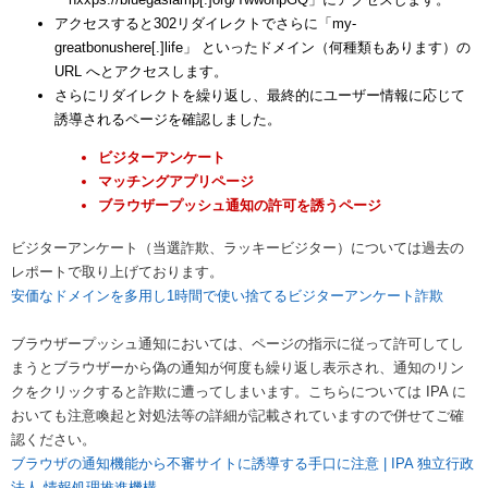
アクセスすると302リダイレクトでさらに「my-
greatbonushere[.]life」 といったドメイン（何種類もあります）の
URL へとアクセスします。
さらにリダイレクトを繰り返し、最終的にユーザー情報に応じて
誘導されるページを確認しました。
ビジターアンケート
マッチングアプリページ
ブラウザープッシュ通知の許可を誘うページ
ビジターアンケート（当選詐欺、ラッキービジター）については過去の
レポートで取り上げております。
安価なドメインを多用し1時間で使い捨てるビジターアンケート詐欺
ブラウザープッシュ通知においては、ページの指示に従って許可してし
まうとブラウザーから偽の通知が何度も繰り返し表示され、通知のリン
クをクリックすると詐欺に遭ってしまいます。こちらについては IPA に
おいても注意喚起と対処法等の詳細が記載されていますので併せてご確
認ください。
ブラウザの通知機能から不審サイトに誘導する手口に注意 | IPA 独立行政
法人 情報処理推進機構