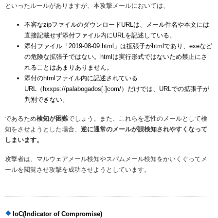
といったルールがありますが、本攻撃メールにおいては、
不審なzipファイルのダウンロードURLは、メール件名や本文には
直接記載せず添付ファイル内にURLを記述している。
添付ファイル「2019-08-09.html」は拡張子がhtmlであり、exeなど
の危険な拡張子ではない。htmlは実行形式ではないため禁止にさ
れることはあまりありません。
添付のhtmlファイル内に記述されている
URL（
hxxps://palabogados[.]com/
）だけでは、URLでの拡張子が
判別できない。
であるため
検知が困難
でしょう。また、これらを悪性のメールとして検
知をさせようとした場合、
逆に通常のメールが誤検知されやすくなって
しまいます。
攻撃者は、マルウェアメール検知やスパムメール検知をかいくぐってメ
ールを閲覧させ攻撃を成功させようとしています。
IoC(Indicator of Compromise)