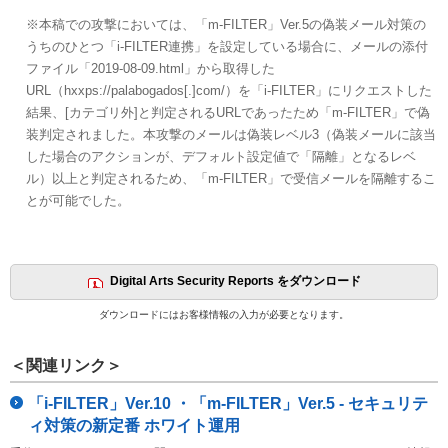
※本稿での攻撃においては、「m-FILTER」Ver.5の偽装メール対策の
うちのひとつ「i-FILTER連携」を設定している場合に、メールの添付
ファイル「2019-08-09.html」から取得した
URL（hxxps://palabogados[.]com/）を「i-FILTER」にリクエストした
結果、[カテゴリ外]と判定されるURLであったため「m-FILTER」で偽
装判定されました。本攻撃のメールは偽装レベル3（偽装メールに該当
した場合のアクションが、デフォルト設定値で「隔離」となるレベ
ル）以上と判定されるため、「m-FILTER」で受信メールを隔離するこ
とが可能でした。
Digital Arts Security Reports をダウンロード
ダウンロードにはお客様情報の入力が必要となります。
＜関連リンク＞
「i-FILTER」Ver.10 ・「m-FILTER」Ver.5 - セキュリテ
ィ対策の新定番 ホワイト運用