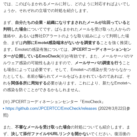
では、このばらまかれるメールに対し、どのように対応すればよいでし
ょうか。それぞれの立場での対処を紹介します。
まず、
自分たちの企業・組織になりすまされたメールが出回っていると
判明した場合
についてです。ばらまかれたメールを受け取った人からの
連絡や、あるいは弊社Dアラートのような取り組みによって判明した場
合、まずは
内部にEmotet感染端末がないかを調査する
ことを強く推奨し
ます。Emotetの感染有無については、
JPCERTコーディネーションセン
ターが公開しているEmoCheck
(※)が有効です。また、メールサーバのマ
ルウェア感染の可能性もありますので、
メールサーバの調査を行う
こと
も場合によっては必要です。そして、Emotetへの感染が見つからなかっ
たとしても、名前が騙られてメールをばらまかれているのであれば、そ
れを
関係各所に周知する
必要があります。これにより、新たなEmotetへ
の感染を防ぐことができるかもしれません。
(※) JPCERTコーディネーションセンター『EmoCheck』
https://github.com/JPCERTCC/EmoCheck/releases
(2022年3月22日参
照)
また、
不審なメールを受け取った場合
の対処についても紹介します。ま
ず、
決して添付ファイルやURLリンクを開かない
でください。復活後の