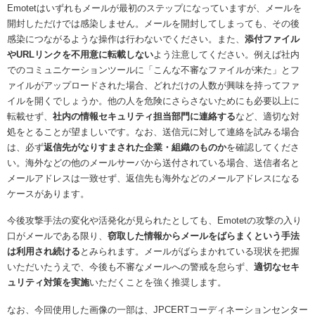
Emotetはいずれもメールが最初のステップになっていますが、メールを
開封しただけでは感染しません。メールを開封してしまっても、その後
感染につながるような操作は行わないでください。また、
添付ファイル
やURLリンクを不用意に転載しない
よう注意してください。例えば社内
でのコミュニケーションツールに「こんな不審なファイルが来た」とフ
ァイルがアップロードされた場合、どれだけの人数が興味を持ってファ
イルを開くでしょうか。他の人を危険にさらさないためにも必要以上に
転載せず、
社内の情報セキュリティ担当部門に連絡する
など、適切な対
処をとることが望ましいです。なお、送信元に対して連絡を試みる場合
は、必ず
返信先がなりすまされた企業・組織のものか
を確認してくださ
い。海外などの他のメールサーバから送付されている場合、送信者名と
メールアドレスは一致せず、返信先も海外などのメールアドレスになる
ケースがあります。
今後攻撃手法の変化や活発化が見られたとしても、Emotetの攻撃の入り
口がメールである限り、
窃取した情報からメールをばらまくという手法
は利用され続ける
とみられます。メールがばらまかれている現状を把握
いただいたうえで、今後も不審なメールへの警戒を怠らず、
適切なセキ
ュリティ対策を実施
いただくことを強く推奨します。
なお、今回使用した画像の一部は、JPCERTコーディネーションセンター