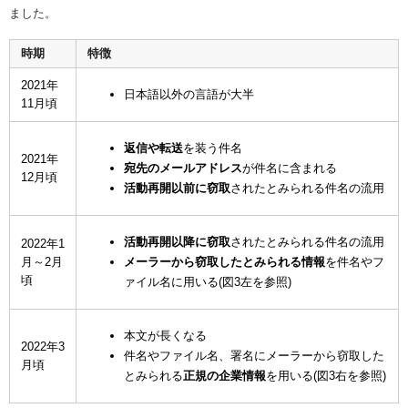
ました。
時期
特徴
2021年
日本語以外の言語が大半
11月頃
返信や転送
を装う件名
2021年
宛先のメールアドレス
が件名に含まれる
12月頃
活動再開以前に窃取
されたとみられる件名の流用
活動再開以降に窃取
されたとみられる件名の流用
2022年1
月～2月
メーラーから窃取したとみられる情報
を件名やフ
頃
ァイル名に用いる(図3左を参照)
本文が長くなる
2022年3
件名やファイル名、署名にメーラーから窃取した
月頃
とみられる
正規の企業情報
を用いる(図3右を参照)