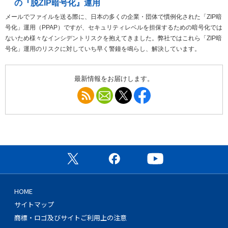
の『脱ZIP暗号化』運用
メールでファイルを送る際に、日本の多くの企業・団体で慣例化された「ZIP暗
号化」運用（PPAP）ですが、セキュリティレベルを担保するための暗号化では
ないため様々なインシデントリスクを抱えてきました。弊社ではこれら「ZIP暗
号化」運用のリスクに対していち早く警鐘を鳴らし、解決しています。
最新情報をお届けします。
RSS
メールマガジン
Follow @DA_IDL
Follow facebook DigitalAr
公式X（旧Twitter）ページ
公式Facebookページ
公式YouTubeチャン
HOME
サイトマップ
商標・ロゴ及びサイトご利用上の注意