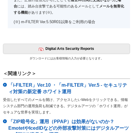
また、正規の送信元からだとしても
過去90日間に交流がなかった場
合
には、踏み台攻撃である可能性のあるメールとして
メールを無害化
する機能
があります(※)。
(※) m-FILTER Ver.5.50R01以降をご利用の場合
Digital Arts Security Reports
ダウンロードにはお客様情報の入力が必要となります。
＜関連リンク＞
「i-FILTER」Ver.10 ・「m-FILTER」Ver.5 - セキュリテ
ィ対策の新定番 ホワイト運用
受信したすべてのメールを開け、アクセスしたいWebをクリックできる。情報
システム部門の運用負荷も削減できる。デジタルアーツの「ホワイト運用」が
セキュアな世界を実現します。
「ZIP暗号化」運用（PPAP）は効果がないのか？
EmotetやIcedIDなどの外部攻撃対策にはデジタルアーツ