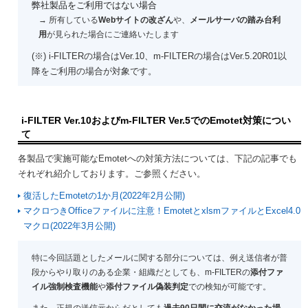
弊社製品をご利用ではない場合
→ 所有している
Webサイトの改ざん
や、
メールサーバの踏み台利
用
が見られた場合にご連絡いたします
(※) i-FILTERの場合はVer.10、m-FILTERの場合はVer.5.20R01以
降をご利用の場合が対象です。
i-FILTER Ver.10およびm-FILTER Ver.5でのEmotet対策につい
て
各製品で実施可能なEmotetへの対策方法については、下記の記事でも
それぞれ紹介しております。ご参照ください。
復活したEmotetの1か月(2022年2月公開)
マクロつきOfficeファイルに注意！EmotetとxlsmファイルとExcel4.0
マクロ(2022年3月公開)
特に今回話題としたメールに関する部分については、例え送信者が普
段からやり取りのある企業・組織だとしても、m-FILTERの
添付ファ
イル強制検査機能
や
添付ファイル偽装判定
での検知が可能です。