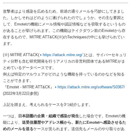
攻撃者はより感染を広めるため、前述の通りメールを巧妙にしてきまし
た。しかしそれはどのように遂げられたのでしょうか。その主な要因と
して、Emotetの機能にメール情報や認証情報などを窃取するというもの
があることが挙げられます。この機能はテイクダウン前のEmotetから存
在するもので、MITRE ATT&CK(※)のTechniquesの中にも挙げられてい
ます。
(※) MITRE ATT&CK(
https://attack.mitre.org/
)とは、サイバーセキュリ
ティ分野も含む研究開発を行うアメリカの非営利団体であるMITREがま
とめているデータベースです。
例えば特定のマルウェアがどのような機能を持っているのかなどを知る
ことができます。
『Emotet - MITRE ATT&CK』
https://attack.mitre.org/software/S0367/
(2022年3月22日参照)
上記を踏まえ、考えられるケースを3つ紹介します。
一つは、
日本語圏の企業・組織で感染が発生
した場合です。Emotetの機
能により、
送受信履歴やアドレス帳から、新たにEmotetへ感染させるた
めのメールを送る
ケースが見られます。送信先もメールのやり取りがあ