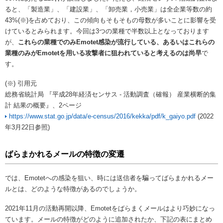
ると、「製造業」、「建設業」、「卸売業，小売業」は全企業等数の約
43%(※)を占めており、この傾向もそもそもの母数が多いことに影響を受
けているとみられます。今回は3つの業種で半数以上となっております
が、
これらの業種でのみEmotet感染が流行している、あるいはこれらの
業種のみがEmotetを用いる攻撃者に狙われていると考えるのは尚早
で
す。
(※) 引用元
総務省統計局 『平成28年経済センサス - 活動調査（確報） 産業横断的集
計 結果の概要』、2ページ
https://www.stat.go.jp/data/e-census/2016/kekka/pdf/k_gaiyo.pdf
(2022
年3月22日参照)
ばらまかれるメールの特徴の変遷
では、Emotetへの感染を狙い、時には送信者を騙ってばらまかれるメー
ルとは、どのような特徴があるのでしょうか。
2021年11月の活動再開以降、Emotetをばらまくメールはより巧妙になっ
ています。メールの特徴がどのように追加されたか、下記の表にまとめ