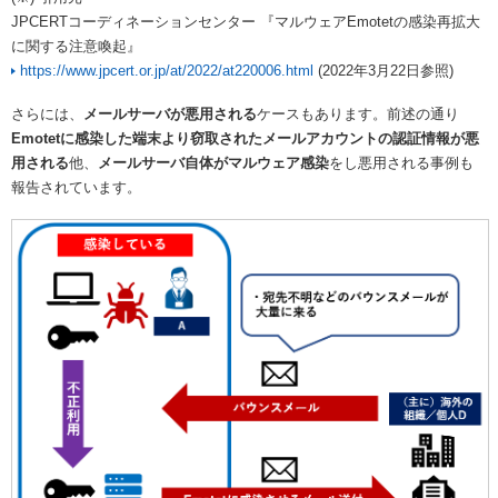
JPCERTコーディネーションセンター 『マルウェアEmotetの感染再拡大
に関する注意喚起』
https://www.jpcert.or.jp/at/2022/at220006.html
(2022年3月22日参照)
さらには、
メールサーバが悪用される
ケースもあります。前述の通り
Emotetに感染した端末より窃取されたメールアカウントの認証情報が悪
用される
他、
メールサーバ自体がマルウェア感染
をし悪用される事例も
報告されています。