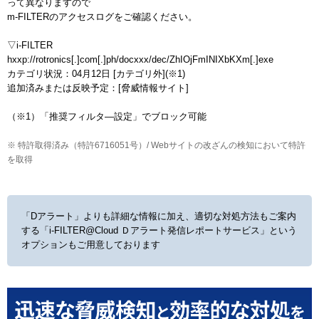
って異なりますので

m-FILTERのアクセスログをご確認ください。

▽i-FILTER

hxxp://rotronics[.]com[.]ph/docxxx/dec/ZhIOjFmINIXbKXm[.]exe

カテゴリ状況：04月12日 [カテゴリ外](※1)

追加済みまたは反映予定：[脅威情報サイト]

※ 特許取得済み（特許6716051号）/ Webサイトの改ざんの検知において特許
を取得
「Dアラート」よりも詳細な情報に加え、適切な対処方法もご案内
する
「i-FILTER@Cloud Ｄアラート発信レポートサービス」という
オプションもご用意しております