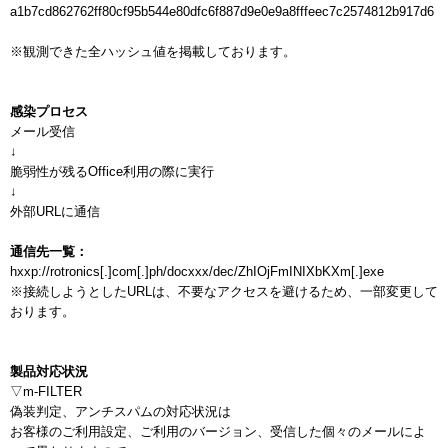
a1b7cd862762ff80cf95b544e80dfc6f887d9e0e9a8fffeec7c2574812b917d6

※観測できた全ハッシュ値を掲載しております。

感染プロセス
メール受信

↓

脆弱性が残るOffice利用の際に実行

↓

外部URLに通信

通信先一覧：
hxxp://rotronics[.]com[.]ph/docxxx/dec/ZhIOjFmINIXbKXm[.]exe

※接続しようとしたURLは、不要なアクセスを避けるため、一部変更して
おります。

製品対応状況
▽m-FILTER

偽装判定、アンチスパムの対応状況は

お客様のご利用設定、ご利用のバージョン、受信した個々のメールによ