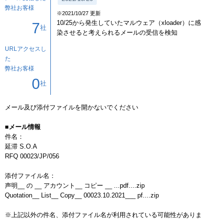
弊社お客様
※2021/10/27 更新
10/25から発生していたマルウェア（xloader）に感
7
社
染させると考えられるメールの受信を検知
URLアクセスし
た
弊社お客様
0
社
メール及び添付ファイルを開かないでください

■メール情報
件名：

延滞 S.O.A

RFQ 00023/JP/056

添付ファイル名：

声明__ の __ アカウント__ コピー __ ...pdf....zip

Quotation__ List__ Copy__ 00023.10.2021___ pf....zip

※上記以外の件名、添付ファイル名が利用されている可能性がありま