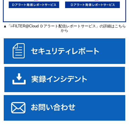
▲「i-FILTER@Cloud Ｄアラート配信レポートサービス」の詳細はこちら
から
セ
実
オ