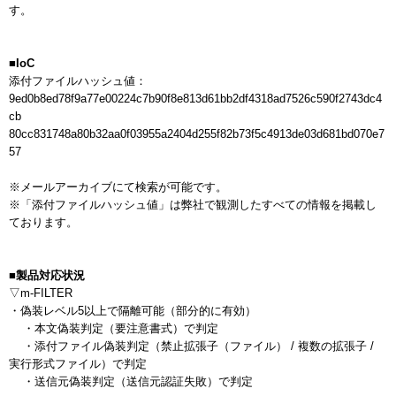
す。

■IoC
添付ファイルハッシュ値：

9ed0b8ed78f9a77e00224c7b90f8e813d61bb2df4318ad7526c590f2743dc4
cb

80cc831748a80b32aa0f03955a2404d255f82b73f5c4913de03d681bd070e7
57

※メールアーカイブにて検索が可能です。

※「添付ファイルハッシュ値」は弊社で観測したすべての情報を掲載し
ております。

■製品対応状況
▽m-FILTER

・偽装レベル5以上で隔離可能（部分的に有効）

    ・本文偽装判定（要注意書式）で判定

    ・添付ファイル偽装判定（禁止拡張子（ファイル） / 複数の拡張子 / 
実行形式ファイル）で判定

    ・送信元偽装判定（送信元認証失敗）で判定
