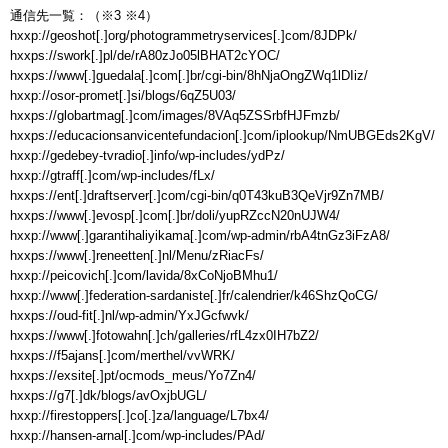
通信先一覧：（※3 ※4）

hxxp://geoshot[.]org/photogrammetryservices[.]com/8JDPk/

hxxps://swork[.]pl/de/rA80zJo05lBHAT2cYOC/

hxxps://www[.]guedala[.]com[.]br/cgi-bin/8hNjaOngZWq1lDIiz/

hxxp://osor-promet[.]si/blogs/6qZ5U03/

hxxps://globartmag[.]com/images/8VAq5ZSSrbfHJFmzb/

hxxps://educacionsanvicentefundacion[.]com/iplookup/NmUBGEds2KgV/

hxxp://gedebey-tvradio[.]info/wp-includes/ydPz/

hxxp://gtraff[.]com/wp-includes/fLx/

hxxps://ent[.]draftserver[.]com/cgi-bin/q0T43kuB3QeVjr9Zn7MB/

hxxps://www[.]evosp[.]com[.]br/doli/yupRZccN20nUJW4/

hxxp://www[.]garantihaliyikama[.]com/wp-admin/rbA4tnGz3iFzA8/

hxxps://www[.]reneetten[.]nl/Menu/zRiacFs/

hxxp://peicovich[.]com/lavida/8xCoNjoBMhu1/

hxxp://www[.]federation-sardaniste[.]fr/calendrier/k46ShzQoCG/

hxxps://oud-fit[.]nl/wp-admin/YxJGcfwvk/

hxxps://www[.]fotowahn[.]ch/galleries/rfL4zx0IH7bZ2/

hxxps://f5ajans[.]com/merthel/vvWRK/

hxxps://exsite[.]pt/ocmods_meus/Yo7Zn4/

hxxps://g7[.]dk/blogs/avOxjbUGL/

hxxp://firestoppers[.]co[.]za/language/L7bx4/

hxxp://hansen-arnal[.]com/wp-includes/PAd/
