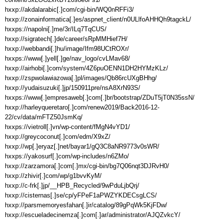
hxxp://akdalarabic[.]com/cgi-bin/WQ0nRFFi3/

hxxp://zonainformatica[.]es/aspnet_client/n0ULlfoAHHQh9tagckL/

hxxps://napolni[.]me/3r/ILq7TqCUS/

hxxp://sigratech[.]de/career/sRpMMHief7H/

hxxp://webbandi[.]hu/image/Ifm98UCtROXr/

hxxps://www[.]yell[.]ge/nav_logo/cvLMav68/

hxxp://airhobi[.]com/system/4Z6puOENN1DH2HYMzKLz/

hxxp://zspwolawiazowa[.]pl/images/Qb86rcUXgBHhg/

hxxp://yudaisuzuki[.]jp/150911pre/nsA8XrN93S/

hxxps://www[.]empresaweb[.]com[.]br/bootstrap/ZDuT5jT0N35ssN/

hxxp://harleyqueretaro[.]com/renew2019/Back2016-12-
22/cv/data/mFTZ50JsmKq/

hxxps://vietroll[.]vn/wp-content/fMgN4vYD1/

hxxp://greycoconut[.]com/edm/X9xZ/

hxxp://wp[.]eryaz[.]net/bayar1/gQ3C8aNR9773v0sWR/

hxxps://yakosurf[.]com/wp-includes/n6ZMo/

hxxp://zarzamora[.]com[.]mx/cgi-bin/bg7Q06nqt3DJRvH0/

hxxp://zhivir[.]com/wp/g1bvvKyM/

hxxp://c-frk[.]jp/__HPB_Recycled/9wPduLjbQrj/

hxxp://cisternas[.]se/cp/yFPeF1aPWZYKDECsgLCS/

hxxp://parsmemoryesfahan[.]ir/catalog/89gPqWk5KjFDw/

hxxp://escueladecinemza[.]com[.]ar/administrator/AJQZvkcY/
