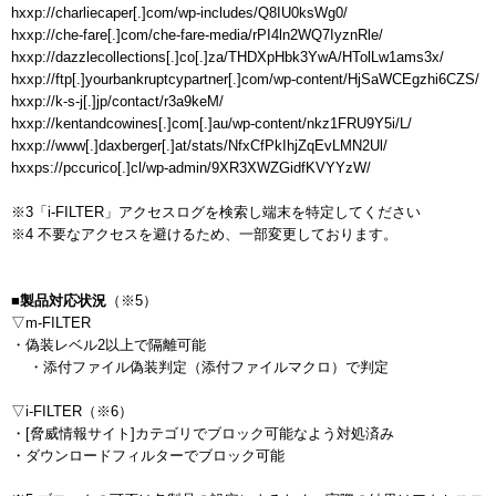
hxxp://charliecaper[.]com/wp-includes/Q8IU0ksWg0/

hxxp://che-fare[.]com/che-fare-media/rPI4ln2WQ7IyznRle/

hxxp://dazzlecollections[.]co[.]za/THDXpHbk3YwA/HTolLw1ams3x/

hxxp://ftp[.]yourbankruptcypartner[.]com/wp-content/HjSaWCEgzhi6CZS/

hxxp://k-s-j[.]jp/contact/r3a9keM/

hxxp://kentandcowines[.]com[.]au/wp-content/nkz1FRU9Y5i/L/

hxxp://www[.]daxberger[.]at/stats/NfxCfPkIhjZqEvLMN2Ul/

hxxps://pccurico[.]cl/wp-admin/9XR3XWZGidfKVYYzW/

※3「i-FILTER」アクセスログを検索し端末を特定してください

※4 不要なアクセスを避けるため、一部変更しております。

■製品対応状況
（※5）

▽m-FILTER

・偽装レベル2以上で隔離可能

    ・添付ファイル偽装判定（添付ファイルマクロ）で判定

▽i-FILTER（※6）

・[脅威情報サイト]カテゴリでブロック可能なよう対処済み

・ダウンロードフィルターでブロック可能
