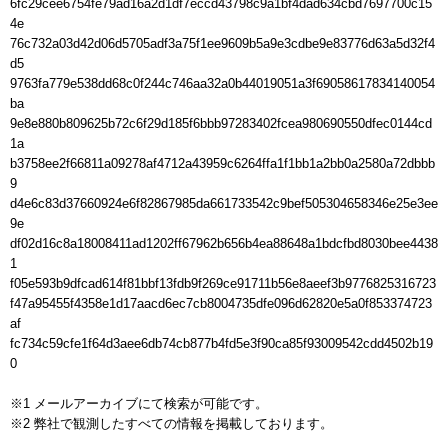
6fc29cee6754fe79ad16a2d1df7eccd43798c9a1bf4dad634cbd7697700c15
4e

76c732a03d42d06d5705adf3a75f1ee9609b5a9e3cdbe9e83776d63a5d32f4
d5

9763fa779e538dd68c0f244c746aa32a0b44019051a3f69058617834140054
ba

9e8e880b809625b72c6f29d185f6bbb97283402fcea980690550dfec0144cd
1a

b3758ee2f66811a09278af4712a43959c6264ffa1f1bb1a2bb0a2580a72dbbb
9

d4e6c83d37660924e6f82867985da661733542c9bef505304658346e25e3ee
9e

df02d16c8a18008411ad1202ff67962b656b4ea88648a1bdcfbd8030bee4438
1

f05e593b9dfcad614f81bbf13fdb9f269ce91711b56e8aeef3b9776825316723

f47a95455f4358e1d17aacd6ec7cb8004735dfe096d62820e5a0f853374723
af

fc734c59cfe1f64d3aee6db74cb877b4fd5e3f90ca85f93009542cdd4502b19
0

※1 メールアーカイブにて検索が可能です。

※2 弊社で観測したすべての情報を掲載しております。
