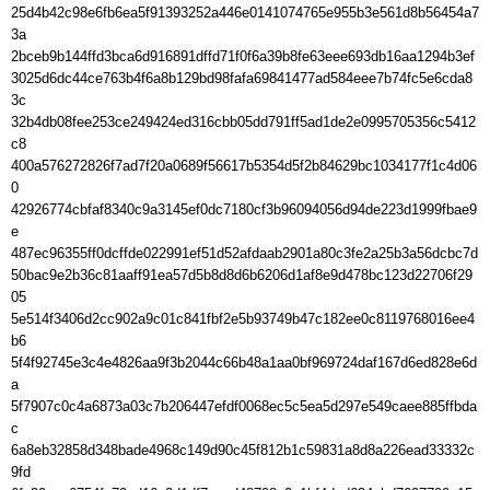
25d4b42c98e6fb6ea5f91393252a446e0141074765e955b3e561d8b56454a7
3a

2bceb9b144ffd3bca6d916891dffd71f0f6a39b8fe63eee693db16aa1294b3ef

3025d6dc44ce763b4f6a8b129bd98fafa69841477ad584eee7b74fc5e6cda8
3c

32b4db08fee253ce249424ed316cbb05dd791ff5ad1de2e0995705356c5412
c8

400a576272826f7ad7f20a0689f56617b5354d5f2b84629bc1034177f1c4d06
0

42926774cbfaf8340c9a3145ef0dc7180cf3b96094056d94de223d1999fbae9
e

487ec96355ff0dcffde022991ef51d52afdaab2901a80c3fe2a25b3a56dcbc7d

50bac9e2b36c81aaff91ea57d5b8d8d6b6206d1af8e9d478bc123d22706f29
05

5e514f3406d2cc902a9c01c841fbf2e5b93749b47c182ee0c8119768016ee4
b6

5f4f92745e3c4e4826aa9f3b2044c66b48a1aa0bf969724daf167d6ed828e6d
a

5f7907c0c4a6873a03c7b206447efdf0068ec5c5ea5d297e549caee885ffbda
c

6a8eb32858d348bade4968c149d90c45f812b1c59831a8d8a226ead33332c
9fd
