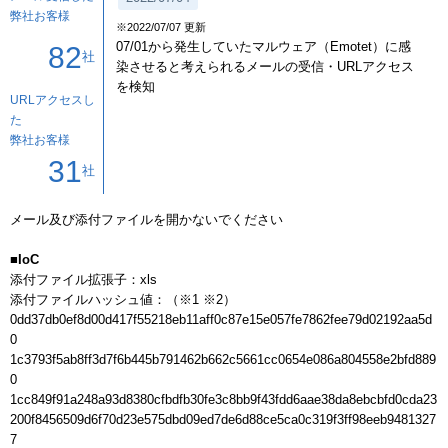
弊社お客様
※2022/07/07 更新
07/01から発生していたマルウェア（Emotet）に感
82
社
染させると考えられるメールの受信・URLアクセス
を検知
URLアクセスし
た
弊社お客様
31
社
メール及び添付ファイルを開かないでください

■IoC
添付ファイル拡張子：xls

添付ファイルハッシュ値：（※1 ※2）

0dd37db0ef8d00d417f55218eb11aff0c87e15e057fe7862fee79d02192aa5d
0

1c3793f5ab8ff3d7f6b445b791462b662c5661cc0654e086a804558e2bfd889
0

1cc849f91a248a93d8380cfbdfb30fe3c8bb9f43fdd6aae38da8ebcbfd0cda23

200f8456509d6f70d23e575dbd09ed7de6d88ce5ca0c319f3ff98eeb9481327
7
