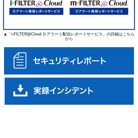
▲「i-FILTER@Cloud Ｄアラート配信レポートサービス」の詳細はこちら
から
セ
実