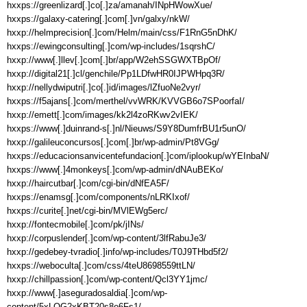
hxxps://greenlizard[.]co[.]za/amanah/INpHWowXue/

hxxps://galaxy-catering[.]com[.]vn/galxy/nkW/

hxxp://helmprecision[.]com/Helm/main/css/F1RnG5nDhK/

hxxps://ewingconsulting[.]com/wp-includes/1sqrshC/

hxxp://www[.]llev[.]com[.]br/app/W2ehSSGWXTBpOf/

hxxp://digital21[.]cl/genchile/Pp1LDfwHR0IJPWHpq3R/

hxxp://nellydwiputri[.]co[.]id/images/lZfuoNe2vyr/

hxxps://f5ajans[.]com/merthel/vvWRK/KVVGB6o7SPoorfaI/

hxxp://emett[.]com/images/kk2l4zoRKwv2vIEK/

hxxps://www[.]duinrand-s[.]nl/Nieuws/S9Y8DumfrBU1r5unO/

hxxp://galileuconcursos[.]com[.]br/wp-admin/Pt8VGg/

hxxps://educacionsanvicentefundacion[.]com/iplookup/wYEInbaN/

hxxps://www[.]4monkeys[.]com/wp-admin/dNAuBEKo/

hxxp://haircutbar[.]com/cgi-bin/dNfEA5F/

hxxps://enamsg[.]com/components/nLRKIxof/

hxxps://curite[.]net/cgi-bin/MVlEWg5erc/

hxxp://fontecmobile[.]com/pk/jINs/

hxxp://corpuslender[.]com/wp-content/3lfRabuJe3/

hxxp://gedebey-tvradio[.]info/wp-includes/T0J9THbd5f2/

hxxps://weboculta[.]com/css/4teU8698559ttLN/

hxxp://chillpassion[.]com/wp-content/Qcl3YY1jmc/

hxxp://www[.]aseguradosaldia[.]com/wp-
content/5xLOG2xKBT20s8e6Fs1/
