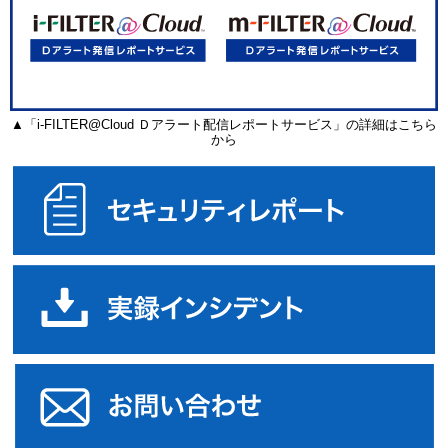
▲「i-FILTER@Cloud Ｄアラート配信レポートサービス」の詳細はこちら
から
セ
実
オ