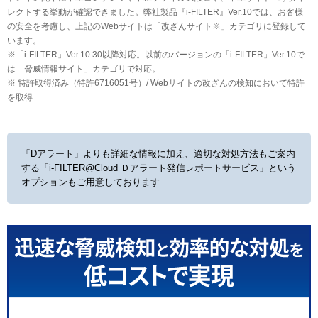
レクトする挙動が確認できました。弊社製品『i-FILTER』Ver.10では、お客様
の安全を考慮し、上記のWebサイトは「改ざんサイト※」カテゴリに登録して
います。
※「i-FILTER」Ver.10.30以降対応。以前のバージョンの「i-FILTER」Ver.10で
は「脅威情報サイト」カテゴリで対応。
※ 特許取得済み（特許6716051号）/ Webサイトの改ざんの検知において特許
を取得
「Dアラート」よりも詳細な情報に加え、適切な対処方法もご案内
する
「i-FILTER@Cloud Ｄアラート発信レポートサービス」という
オプションもご用意しております