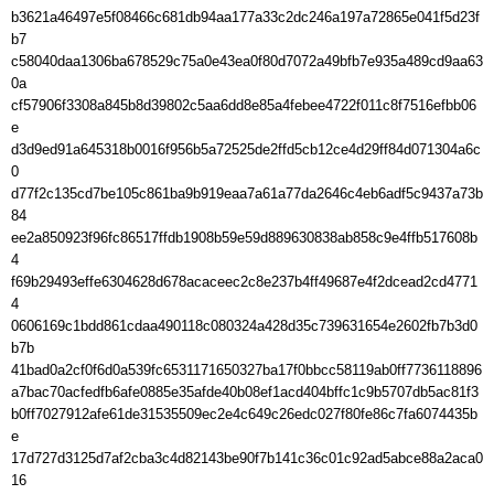
b3621a46497e5f08466c681db94aa177a33c2dc246a197a72865e041f5d23f
b7

c58040daa1306ba678529c75a0e43ea0f80d7072a49bfb7e935a489cd9aa63
0a

cf57906f3308a845b8d39802c5aa6dd8e85a4febee4722f011c8f7516efbb06
e

d3d9ed91a645318b0016f956b5a72525de2ffd5cb12ce4d29ff84d071304a6c
0

d77f2c135cd7be105c861ba9b919eaa7a61a77da2646c4eb6adf5c9437a73b
84

ee2a850923f96fc86517ffdb1908b59e59d889630838ab858c9e4ffb517608b
4

f69b29493effe6304628d678acaceec2c8e237b4ff49687e4f2dcead2cd4771
4

0606169c1bdd861cdaa490118c080324a428d35c739631654e2602fb7b3d0
b7b

41bad0a2cf0f6d0a539fc6531171650327ba17f0bbcc58119ab0ff7736118896

a7bac70acfedfb6afe0885e35afde40b08ef1acd404bffc1c9b5707db5ac81f3

b0ff7027912afe61de31535509ec2e4c649c26edc027f80fe86c7fa6074435b
e

17d727d3125d7af2cba3c4d82143be90f7b141c36c01c92ad5abce88a2aca0
16
