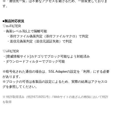
※「通信先一覧」は不要なアクセスを避けるため、一部変更しておりま
す。

■製品対応状況
▽m-FILTER

・偽装レベル3以上で隔離可能

    ・添付ファイル偽装判定（添付ファイルマクロ）で判定

    ・送信元偽装判定（送信元認証失敗）で判定

▽i-FILTER

・[脅威情報サイト]カテゴリでブロック可能なよう対処済み

・ダウンロードフィルターでブロック可能

※暗号化された通信の場合は、SSL Adapterの設定を「利用」にする必要
があります。

※ブロックの可否は各製品の設定によるため、実際の結果はアクセスロ
※ 特許取得済み（特許6716051号）/ Webサイトの改ざんの検知において特許
を取得