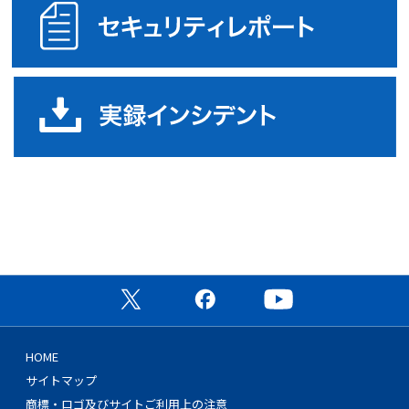
実
公式X（旧Twitter）ページ
公式Facebookページ
公式YouTubeチャン
HOME
サイトマップ
商標・ロゴ及びサイトご利用上の注意