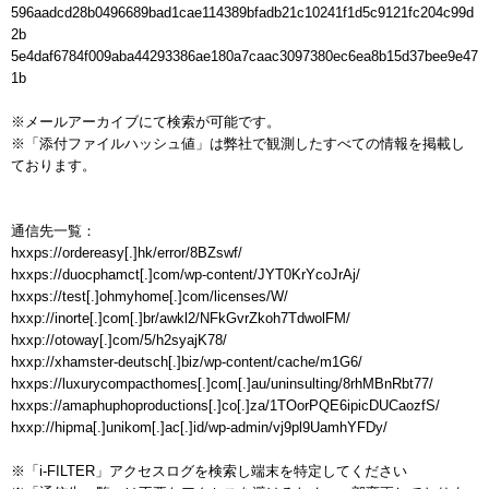
596aadcd28b0496689bad1cae114389bfadb21c10241f1d5c9121fc204c99d
2b

5e4daf6784f009aba44293386ae180a7caac3097380ec6ea8b15d37bee9e47
1b

※メールアーカイブにて検索が可能です。

※「添付ファイルハッシュ値」は弊社で観測したすべての情報を掲載し
ております。

通信先一覧：

hxxps://ordereasy[.]hk/error/8BZswf/

hxxps://duocphamct[.]com/wp-content/JYT0KrYcoJrAj/

hxxps://test[.]ohmyhome[.]com/licenses/W/

hxxp://inorte[.]com[.]br/awkl2/NFkGvrZkoh7TdwolFM/

hxxp://otoway[.]com/5/h2syajK78/

hxxp://xhamster-deutsch[.]biz/wp-content/cache/m1G6/

hxxps://luxurycompacthomes[.]com[.]au/uninsulting/8rhMBnRbt77/

hxxps://amaphuphoproductions[.]co[.]za/1TOorPQE6ipicDUCaozfS/

hxxp://hipma[.]unikom[.]ac[.]id/wp-admin/vj9pl9UamhYFDy/

※「i-FILTER」アクセスログを検索し端末を特定してください
