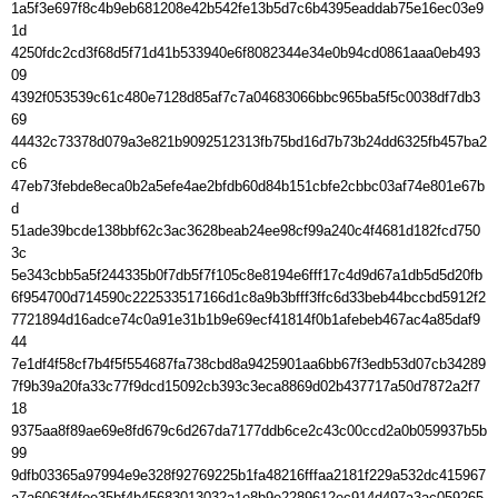
1a5f3e697f8c4b9eb681208e42b542fe13b5d7c6b4395eaddab75e16ec03e9
1d

4250fdc2cd3f68d5f71d41b533940e6f8082344e34e0b94cd0861aaa0eb493
09

4392f053539c61c480e7128d85af7c7a04683066bbc965ba5f5c0038df7db3
69

44432c73378d079a3e821b9092512313fb75bd16d7b73b24dd6325fb457ba2
c6

47eb73febde8eca0b2a5efe4ae2bfdb60d84b151cbfe2cbbc03af74e801e67b
d

51ade39bcde138bbf62c3ac3628beab24ee98cf99a240c4f4681d182fcd750
3c

5e343cbb5a5f244335b0f7db5f7f105c8e8194e6fff17c4d9d67a1db5d5d20fb

6f954700d714590c222533517166d1c8a9b3bfff3ffc6d33beb44bccbd5912f2

7721894d16adce74c0a91e31b1b9e69ecf41814f0b1afebeb467ac4a85daf9
44

7e1df4f58cf7b4f5f554687fa738cbd8a9425901aa6bb67f3edb53d07cb34289

7f9b39a20fa33c77f9dcd15092cb393c3eca8869d02b437717a50d7872a2f7
18

9375aa8f89ae69e8fd679c6d267da7177ddb6ce2c43c00ccd2a0b059937b5b
99

9dfb03365a97994e9e328f92769225b1fa48216fffaa2181f229a532dc415967

a7a6063f4fee35bf4b45683013032a1e8b9e2289612ec914d497a3ac059265