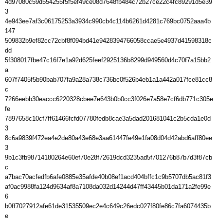
4d97080c59d554255f5f5ef49ce08d7648fb484c72b27ce22c4fc89291d5e39
3

4e943ee7af3c06175253a3934c990cb4c114b6261d4281c769bc0752aaa4b
147

509832b9ef82cc72cbf8f094bd41e9428394766058ccae5e4937d41598318c
dd

5f308017fbe47c16f7e1a92d625feef2925136b8299d949560d4c70f7a15bb2
a

607f7405f5b90bab707fa9a28a738c736bc0f526b4eb1a1a442a017fce81cc8
c

7266eebb30eaccc6220328cbee7e643b0b0cc3f026e7a58e7cf6db771c305e
fe

7897658c10cf7ff61466fcfd07780fedb8cae3a5dad201681041c2b5cda1e0d
3

8c6a9839f472ea4e2de80a43e68e3aa61447fe49e1fa08d04d42abd6aff80ee
3

9b1c3fb98714180264e60ef70e28f72619dcd3235ad5f701276b87b7d3f87cb
c

a7bac70acfedfb6afe0885e35afde40b08ef1acd404bffc1c9b5707db5ac81f3

af0ac9988fa124d9634af8a7108da032d14244d47ff43445b01da171a2fe99e
6

b0ff7027912afe61de31535509ec2e4c649c26edc027f80fe86c7fa6074435b
e
