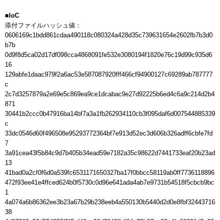
■IoC
添付ファイルハッシュ値：

0606169c1bdd861cdaa490118c080324a428d35c739631654e2602fb7b3d0
b7b

0d9f8d5ca02d17df098cca4868091fe532e3080194f1820e76c19d99c935d6
16

129abfe1daac979f2a6ac53e587087920fff466cf94900127c69289ab787777
c

2c7d3257879a2e69e5c869ea9ce1dcabac9e27d92225b6ed4c6a9c214d2b4
871

30441b2ccc0b47916ba14bf7a3a1fb262934110cb3f095daf6d007544885339
c

33dc0546d60f496508e95293772364bf7e913d52ec3d606b326adff6cbfe7fd
7

3a91cea43f5b84c9d7b405b34ead59e7182a35c98622d7441733eaf20b23ad
13

41bad0a2cf0f6d0a539fc6531171650327ba17f0bbcc58119ab0ff7736118896

472f93ee41e4ffced624b0f5730c0d96e641ada4ab7e9731b54518f5cbcb9bc
1

4a074a6b86362ee3b23a67b29b238eeb4a550130b5440d2d0e8fbf32443716
38
