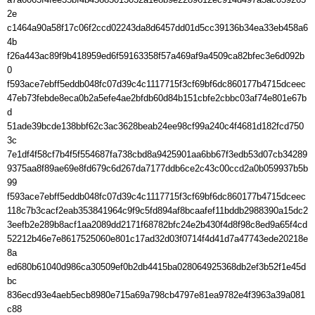
2e

c1464a90a58f17c06f2ccd02243da8d6457dd01d5cc39136b34ea33eb458a6
4b

f26a443ac89f9b418959ed6f59163358f57a469af9a4509ca82bfec3e6d092b
0

f593ace7ebff5eddb048fc07d39c4c1117715f3cf69bf6dc860177b4715dceec

47eb73febde8eca0b2a5efe4ae2bfdb60d84b151cbfe2cbbc03af74e801e67b
d

51ade39bcde138bbf62c3ac3628beab24ee98cf99a240c4f4681d182fcd750
3c

7e1df4f58cf7b4f5f554687fa738cbd8a9425901aa6bb67f3edb53d07cb34289

9375aa8f89ae69e8fd679c6d267da7177ddb6ce2c43c00ccd2a0b059937b5b
99

f593ace7ebff5eddb048fc07d39c4c1117715f3cf69bf6dc860177b4715dceec

118c7b3cacf2eab353841964c9f9c5fd894af8bcaafef11bddb2988390a15dc2

3eefb2e289b8acf1aa2089dd2171f68782bfc24e2b430f4d8f98c8ed9a65f4cd

52212b46e7e8617525060e801c17ad32d03f0714f4d41d7a47743ede20218e
8a

ed680b61040d986ca30509ef0b2db4415ba028064925368db2ef3b52f1e45d
bc

836ecd93e4aeb5ecb8980e715a69a798cb4797e81ea9782e4f3963a39a081
c88
