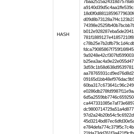
7baa2515a24318d7578a6
a9140d39d5c4aa1ffe539
18d0f0d88118596779630
d09d8b73128a7f4c123b2
74398e2525fb40b7bcbb7
b012e928287eba5de2041
HASH
781f1889127e41857210f
c78b25e7b2dfb79c1d4cd
fdca79085867f759f16f84
9a9248e42cf307fd59900
b25ea3ac4a9e22e055d47
3d59c1b58d638d95397817
aa78765931cd9ed76d8d2
09165d1bb48ef976dac9b
60ba317c673641c96c249
e0286db278fd9987f11e9
6d5a2559bb7746c659250
ca447331085e7af73e689
dc9800714729a51a4d877
97d2a24b20b54c9c6922d
45d3214bd87ec6dfd30e5
e784defa774c379f5c7c4
21fda73dd761f3a421f9cf