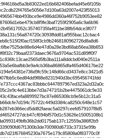
c9f4616bd5a3b83022ed16b682406befad45e6f105b
4ec2cdb22f4765e5056e7d100a63d2007e423f55013
54965674bb493bce9e4986dd360a46f752b9053ee82
87606d1ebe479cb8f9fe3baf7259f2905a6c9a6b96
e2b45617052c35740735fa4f11be38fb54dce3f077
338a131c56a874720c3093ffdd81af955bac12cbac4
eb8c515f2f0acf158f3cb9b2468180962726d8a8d6
c6fbe7525de88e6d4e47d0a28e3bd68ab56ea38b653
f8f32c79baaf2373daec9676a9704ac531d89ff0f7
01c836fc13cae2565d5fb3ba111a8ddcbd040e2511a
53a5e6bafbb3e9a4cb36ba86865dfa465d40617be22
6194e54381e736d9fc59c148d66cd3437e8cc3421d5
907fbb5c6ed84dd9f88e8231940d3bc695456741fdd
7e737ccc4367ac83bbbc6447897967ed323a2d32a0c
405c2e9c4e613bbe7d3a7471f1b2be4475061dc9e33
343c43facefa8899927bc87e865308cb9e5b12c31a5
1b66dcfe7d194c75722c449d3384ca8250c648e1c57
b287eb366ecd5dd82faeac5a0297ceefd579107f8d5
d46524727dcb47cf694bf570d1c53626e15005108b1
da0993149bfb36b2dd0175ab137c12559a386ff2b9
7f339090fd67f1300b3de700980d6733c37315e99b
fdb7d21f676845230a7675e179c85808a0f83770c0f