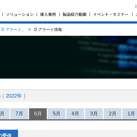
ソリューション
導入事例
製品紹介動画
イベント・セミナー
D アラート」
> D アラート情報
年
2022年
8月
7月
6月
5月
4月
3月
2月
1月
の受信