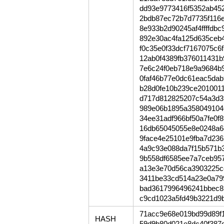
dd93e9773416f5352ab45
2bdb87ec72b7d7735f116
8e933b2d90245af4ffffdb
892e30ac4fa125d635ceb
f0c35e0f33dcf7167075c6
12ab0f4389fb376011431b
7e6c24f0eb718e9a9684b
0faf46b77e0dc61eac5da
b28d0fe10b239ce201001
d717d812825207c54a3d3
989e06b1895a358049104
34ee31adf966bf50a7fe0
16db65045055e8e0248a6
9face4e25101e9fba7d236
4a9c93e088da7f15b571b
9b558df6585ee7a7ceb957
a13e3e70d56ca3903225c
3411be33cd514a23e0a79
bad3617996496241bbec8
c9cd1023a5fd49b3221d9
71acc9e68e019bd99d89f
HASH
59d9b80d021e8dc40f387d