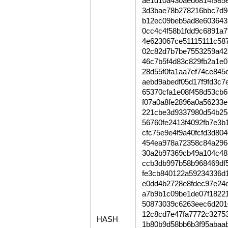
ae1d10a430aed6814f985
3d3bae78b278216bbc7d9
b12ec09beb5ad8e603643
0cc4c4f58b1fdd9c6891a
4e623067ce51115111c58
02c82d7b7be7553259a423
46c7b5f4d83c829fb2a1e
28d55f0fa1aa7ef74ce84
aebd9abedf05d17f9fd3c7
65370cfa1e08f458d53cb6
f07a0a8fe2896a0a56233e
221cbe3d9337980d54b25
56760fe2413f4092fb7e3
cfc75e9e4f9a40fcfd3d80
454ea978a72358c84a296
30a2b97369cb49a104c48
ccb3db997b58b968469df
fe3cb840122a59234336d
e0dd4b2728e8fdec97e24
a7b9b1c09be1de07f1822
50873039c6263eec6d201
12c8cd7e47fa7772c3275
HASH
1b80b9d58bb6b3f95abaa