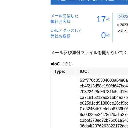
メール受信した
2023
17
社
弊社お客様
※2023
URLアクセスした
マルウ
0
社
弊社お客様
メール及び添付ファイルを開かないでく
■IoC
Type:
IOC:
63ff770c95394609a64e6
cb4f213d58e190fd647be4
70322428c96781fd5fcf19
ca71816212ad21bb4e27b
e025d1cd91880ce26cf9b
f1c82464b7e4cba6736b0
9d0d22ee24f78d29a1a27
c1bbf378ed72b76c61a34
06da4f2376263822172ae