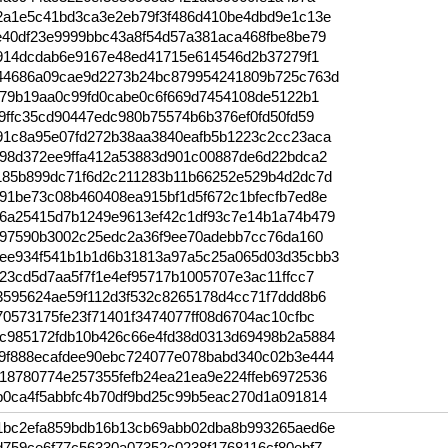
2a1e5c41bd3ca3e2eb79f3f486d410be4dbd9e1c13e
e40df23e9999bbc43a8f54d57a381aca468fbe8be79
c914dcdab6e9167e48ed41715e614546d2b37279f1
44686a09cae9d2273b24bc879954241809b725c763d
f79b19aa0c99fd0cabe0c6f669d7454108de5122b1
9ffc35cd90447edc980b75574b6b376ef0fd50fd59
91c8a95e07fd272b38aa3840eafb5b1223c2cc23aca
b98d372ee9ffa412a53883d901c00887de6d22bdca2
185b899dc71f6d2c211283b11b66252e529b4d2dc7d
91be73c08b460408ea915bf1d5f672c1bfecfb7ed8e
6a25415d7b1249e9613ef42c1df93c7e14b1a74b479
f897590b3002c25edc2a36f9ee70adebb7cc76da160
ee934f541b1b1d6b31813a97a5c25a065d03d35cbb3
23cd5d7aa5f7f1e4ef95717b1005707e3ac11ffcc7
3595624ae59f112d3f532c8265178d4cc71f7ddd8b6
0573175fe23f71401f3474077ff08d6704ac10cfbc
c985172fdb10b426c66e4fd38d0313d69498b2a5884
9f888ecafdee90ebc724077e078babd340c02b3e444
18780774e257355fefb24ea21ea9e224ffeb6972536
b0ca4f5abbfc4b70df9bd25c99b5eac270d1a091814
1bc2efa859bdb16b13cb69abb02dba8b993265aed6e
759ce6f77c56330a07352c0238f1768116cf80ebf7