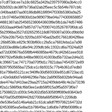
6e7cdf73dcee7a18c6825a342fa239797080a3b4cc0
92b592cde38f7b736a02ab2f5eec5c5b54fe787cbfc
ee340badd07aa90186db8616f8947f330b5380a9a25
1c1fc07465e09830d1be989079be04a774300658857
d4881387ab2545652380643603f8e5fb1da74d57486
55533aad49e67b857d77a7f39074105267870f0dca5
85b2996ba3527d3265295118d8765087a030cd9bb9d
b750e20b7542c9209a169745ad2bd9176618042f8ee
c26b8538ce829c903bf60cc2fa5ca7681feba1a7a98
2d333ed88e1d6e94c209dfcb6c1932cd6a7f324a82f
ad72d309676a55f8fb446085be4679cd42b61eee918
490792ef58d8cb48be9803141003bd5b732ae2d4a31
3c396671ac747170a070f9d1c7821daa74543972e89
7e8287950565ba725dce1c6b9315c77b4b361d7edb0
81e798e65121cec940ffe30d569330e851d6723acd1
1c42e0dd0d7e6846296e7bbc2a6f905b832bfe94aa6
dee474a7d410ae29aa2f715a2409deb48c4e2a73196
f2a1c586f9dcf6bf3ee1edb58f915a9f5a5973f0e7
c17508822cd393c54b302d5b530589ff089e83643e9
34d70af35d996f442fd2700bfa66f589647c2206db
b9e536e5a5146a4ab21c61dca8df7ff97062164732d
d2453085ea5e8ad1b78649ac1d6d0e7df9bf308f8ce