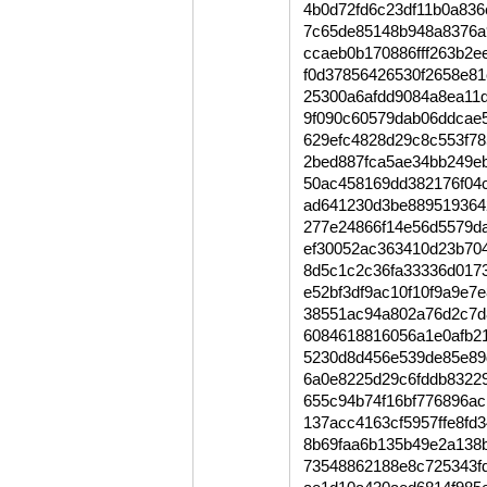
4b0d72fd6c23df11b0a83
7c65de85148b948a8376a
ccaeb0b170886fff263b2
f0d37856426530f2658e8
25300a6afdd9084a8ea11
9f090c60579dab06ddcae
629efc4828d29c8c553f7
2bed887fca5ae34bb249e
50ac458169dd382176f04
ad641230d3be889519364
277e24866f14e56d5579d
ef30052ac363410d23b70
8d5c1c2c36fa33336d017
e52bf3df9ac10f10f9a9e
38551ac94a802a76d2c7d
6084618816056a1e0afb2
5230d8d456e539de85e89
6a0e8225d29c6fddb83229
655c94b74f16bf776896a
137acc4163cf5957ffe8fd
8b69faa6b135b49e2a138
73548862188e8c725343f