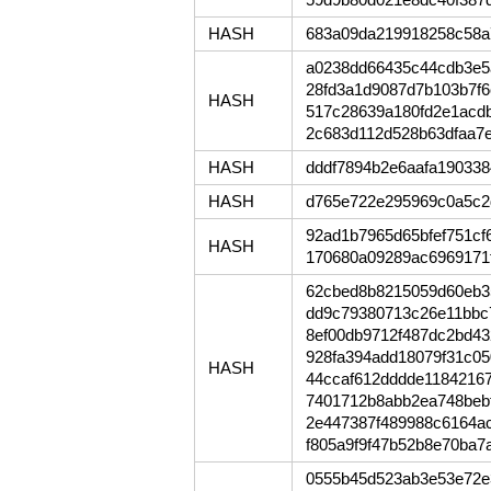
HASH
683a09da219918258c58a
a0238dd66435c44cdb3e5
28fd3a1d9087d7b103b7f
HASH
517c28639a180fd2e1acd
2c683d112d528b63dfaa7e
HASH
dddf7894b2e6aafa19033
HASH
d765e722e295969c0a5c2
92ad1b7965d65bfef751c
HASH
170680a09289ac6969171
62cbed8b8215059d60eb3
dd9c79380713c26e11bbc
8ef00db9712f487dc2bd4
928fa394add18079f31c0
HASH
44ccaf612dddde1184216
7401712b8abb2ea748beb
2e447387f489988c6164a
f805a9f9f47b52b8e70ba
0555b45d523ab3e53e72e