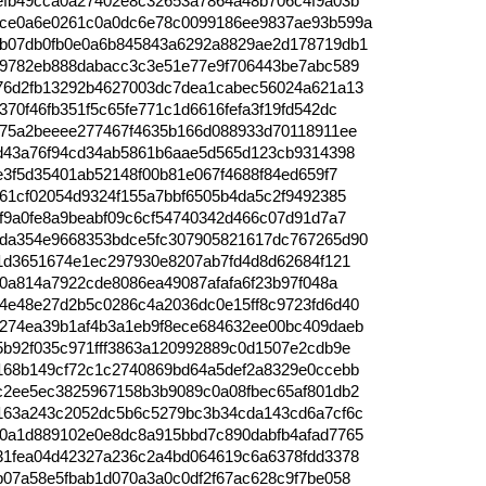
efb49cca0a27402e8c32653a7864a48b706c4f9a03b
ce0a6e0261c0a0dc6e78c0099186ee9837ae93b599a
b07db0fb0e0a6b845843a6292a8829ae2d178719db1
79782eb888dabacc3c3e51e77e9f706443be7abc589
76d2fb13292b4627003dc7dea1cabec56024a621a13
70f46fb351f5c65fe771c1d6616fefa3f19fd542dc
075a2beeee277467f4635b166d088933d70118911ee
5d43a76f94cd34ab5861b6aae5d565d123cb9314398
e3f5d35401ab52148f00b81e067f4688f84ed659f7
61cf02054d9324f155a7bbf6505b4da5c2f9492385
f9a0fe8a9beabf09c6cf54740342d466c07d91d7a7
da354e9668353bdce5fc307905821617dc767265d90
b1d3651674e1ec297930e8207ab7fd4d8d62684f121
40a814a7922cde8086ea49087afafa6f23b97f048a
4e48e27d2b5c0286c4a2036dc0e15ff8c9723fd6d40
274ea39b1af4b3a1eb9f8ece684632ee00bc409daeb
5b92f035c971fff3863a120992889c0d1507e2cdb9e
168b149cf72c1c2740869bd64a5def2a8329e0ccebb
c2ee5ec3825967158b3b9089c0a08fbec65af801db2
163a243c2052dc5b6c5279bc3b34cda143cd6a7cf6c
0a1d889102e0e8dc8a915bbd7c890dabfb4afad7765
31fea04d42327a236c2a4bd064619c6a6378fdd3378
b07a58e5fbab1d070a3a0c0df2f67ac628c9f7be058