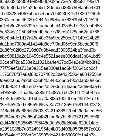
f6566d8fd83594e89960b9d25c73e7c9f8581795d7f
c431fc95da154a2debbd180e5bdd33978b8a56a4701
fcbe0328a4067b0ac5e65e7b5623b375378207246f6
3260aeebdf46420e2942cd8f9dab78393bb070452fb
be1db8c765d33257cacbabbf44d38d5d7c387ea0958
5c534ca1250349ded0f5ac77f8ccb1f28aa62af4766
858c8b4de1d17a25c40e35a9ee250ed17149e24b28f
bfa1bbe7389a4f14144d9ec7f0ad06c9ca6beda38f5
52a86fe82f0e2710d07d3b4aad3908524ba3fead0b
3abc90819a2d10459c4e5521aeee896daef3b041bd9
93cebf72da539e211921ba4e437cd54e2e3f4bb3fe2
7f75eef3a731e5a315ae390ef1ad6f4f2864ccb9cf
1176870f37a8af88d707462c3be4325964e0042591e
9cee3c66d2a2bf5c36b455f480c5db49cd0ab50865d
21d5908169b1eb27ae2aff2e0cb1d5aac43d8e3aa47
aa495968c1faad9ab389d15387d1b678d7172b0977e
47e2dc5894ac61bbfca0a8f3b100cff7ee49b191c16
78ee559f0ed7f9559d96ea3a70513550768144d0818
748ad4b6a689db0603e0a21b389270b02fc0afede56
f9264bc6775e95a04482bfac6a7bfe82372129c596f
a1d44801939645f795f48a3eb5d6fdd04fc628e14ce
ba2991088b7d832491954e4b03d403b95f35557c018
bfa0944ac3226ef3e36905de421dd69060fe1a4b7a