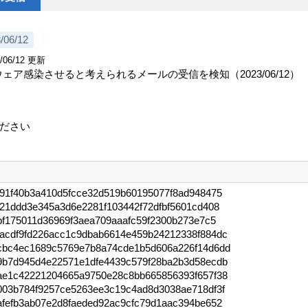
/06/12
/06/12 更新
ェア感染させると考えられるメールの受信を検知（2023/06/12）
ださい

a91f40b3a410d5fcce32d519b60195077f8ad948475
21ddd3e345a3d6e2281f103442f72dfbf5601cd408
bf175011d36969f3aea709aaafc59f2300b273e7c5
acdf9fd226acc1c9dbab6614e459b24212338f884dc
cbc4ec1689c5769e7b8a74cde1b5d606a226f14d6dd
9b7d945d4e22571e1dfe4439c579f28ba2b3d58ecdb
ae1c42221204665a9750e28c8bb665856393f657f38
003b784f9257ce5263ee3c19c4ad8d3038ae718df3f
afefb3ab07e2d8faeded92ac9cfc79d1aac394be652