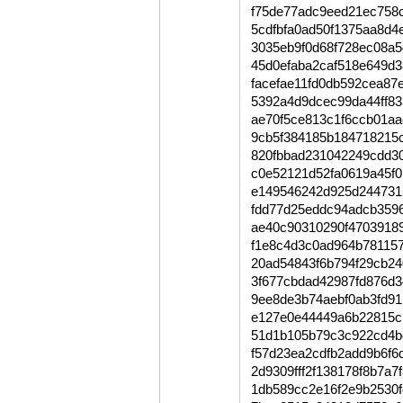
f75de77adc9eed21ec758
5cdfbfa0ad50f1375aa8d
3035eb9f0d68f728ec08a
45d0efaba2caf518e649d3
facefae11fd0db592cea87
5392a4d9dcec99da44ff8
ae70f5ce813c1f6ccb01aa
9cb5f384185b184718215
820fbbad231042249cdd30
c0e52121d52fa0619a45f
e149546242d925d244731
fdd77d25eddc94adcb359
ae40c90310290f4703918
f1e8c4d3c0ad964b78115
20ad54843f6b794f29cb2
3f677cbdad42987fd876d
9ee8de3b74aebf0ab3fd9
e127e0e44449a6b22815c
51d1b105b79c3c922cd4b
f57d23ea2cdfb2add9b6f6
2d9309fff2f138178f8b7a
1db589cc2e16f2e9b2530