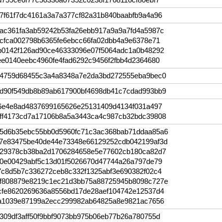
7f61f7dc4161a3a7a377cf82a31b840baabfb9a4a96
ac361fa3ab59242b53fa26ebb917a9a9a7fd4a5987c
6cfca002798b6365fe6ebcc66fa02dbb4a9e6378e71
b0142f126ad90ce46333096e07f5064adc1a0b48292
e0140eebc4960fe4fad6292c9456f2fbb4d2364680
84759d68455c3a4a8348a7e2da3bd272555eba9bec0
d90f549db8b89ab617900bf4698db41c7cdad993bb9
f6e4e8ad4837699165626e25131409d4134f031a497
ff4173cd7a17106b8a5a3443ca4c987cb32bdc39808
5d6b35ebc55bb0d5960fc71c3ac368bab71ddaa85a6
7e83475be40de44e73348e66129252cdb042199af3d
329378cb38ba2d1706284658e5e77602cb180ca82d7
50e00429abf5c13d01f5026670d47744a26a797de79
7c8d5b7c336272ceb8c332f1325abf3e690382f02c4
f808879e8219c1ec21d3bb75a88725945b8098c727e
cfe8620269636a8556bd17de28aef104742e12537d4
7a1039e87199a2ecc299982ab64825a8e9821ac7656
309df3aff50f9bbf9073bb975b06eb77b26a780755d