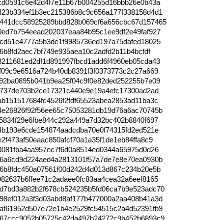
4cd0591c6e42d4f7e11b67b004255d16bbb26e0b43a
423b334ef1b3ec215386b8c9c656a177f338158d4d1
441dcc58925289bbd828b069cf6a656cbc67d157465
0ed7b754eead202037eaa84b95c1ee9df2e49faf927
ecd51e4777a5b3de1f9985736ed197a75dafed18025
46b8fd2aec7bf749e935aea10c2adfd2b11b4bcfdf
8211681ed2df1d891997fbcd1add6f4960eb05cda43
f09c9e6516a724b40db8391f3f0373773c2c27a669
692ba0895b041b9ea25f04c9f0e82ded252255b7e09
9e737de703b2ce17321c440e9e19a4efc17300ad2ad
b151517684fc4526f2fdf65523abea2853ad11ba3c
4e26826f92f56ee65c75053281db19d76a6ac70745b
5834f29e6fbe844c292a449a7d32bc402b8840f697
f4b193e6cde154874aadcdba70e0f74315fd2ed521e
2f473af50eaac850afcf70a1a35f1de1eb84ffa8c9
e3081fba4aa957ec7f6d0a8514ed0344a65975d0d26
d6a6cd9d224aed4a2813101f57a7de7e8e70ea0930b
76b8fdc450a07561f00d242d4d013d867c234b20e5b
82637b6ffee71c2adaee0fc83aa4cea32a6eef8165
d7bd3a882b2f678cb524235b5fd06ca7b9e523adc70
98ef012a3f3d03abd8af177b477000a2aa408b41a3d
af61952d507e72e1b4e2529fc54515c2a4d52391fb9
f67ccc9052b05725c42da497b24272c9b452b6893c9