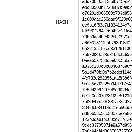
a8d70bf9cc12fbfb715e2
ebc89503b1729887f5ea5
c70291d066509c793d856
1c809aae258aaa9f029a8
HASH
ec9b16f63e7f1334124c7
fdb9613f84e76f4b3e21fd
73bb3aadb9432efe0971a
a969313112fab793d1840f
6a2213a1fefec33125110
7b570f8ffe28c81bd0fa6
0aea55a753fc5e090556ca
a336c290c9b004687680f
5b1d470fd0b7b2edef114e
4fd733e2928561aa5f386
9b1e5d7f2e25004d717c4e
7c5dd3994f970f8e3f234
6e1c3ca07d381f3fe5129
7af9d8b5df0b880ae3cd2
204cfb584114e21eb566b9
d385b93c9c93907ce2a86
123b0dab1b509cc71b12e
9ccc33795971e8a67d896
7b6ab4ef4d38378572556