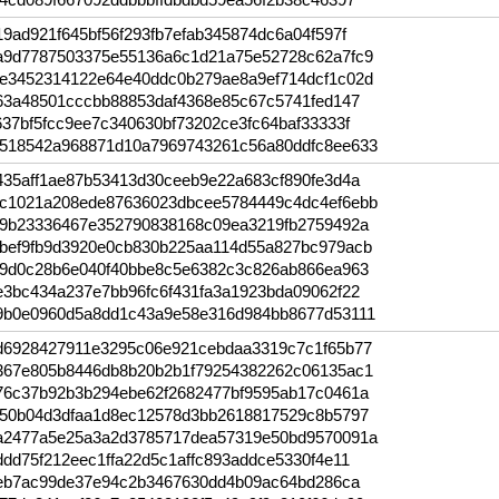
9ad921f645bf56f293fb7efab345874dc6a04f597f
a9d7787503375e55136a6c1d21a75e52728c62a7fc9
e3452314122e64e40ddc0b279ae8a9ef714dcf1c02d
b63a48501cccbb88853daf4368e85c67c5741fed147
37bf5fcc9ee7c340630bf73202ce3fc64baf33333f
518542a968871d10a7969743261c56a80ddfc8ee633
435aff1ae87b53413d30ceeb9e22a683cf890fe3d4a
c1021a208ede87636023dbcee5784449c4dc4ef6ebb
19b23336467e352790838168c09ea3219fb2759492a
bef9fb9d3920e0cb830b225aa114d55a827bc979acb
09d0c28b6e040f40bbe8c5e6382c3c826ab866ea963
e3bc434a237e7bb96fc6f431fa3a1923bda09062f22
9b0e0960d5a8dd1c43a9e58e316d984bb8677d53111
d6928427911e3295c06e921cebdaa3319c7c1f65b77
367e805b8446db8b20b2b1f79254382262c06135ac1
76c37b92b3b294ebe62f2682477bf9595ab17c0461a
650b04d3dfaa1d8ec12578d3bb2618817529c8b5797
a2477a5e25a3a2d3785717dea57319e50bd9570091a
dd75f212eec1ffa22d5c1affc893addce5330f4e11
cfeb7ac99de37e94c2b3467630dd4b09ac64bd286ca