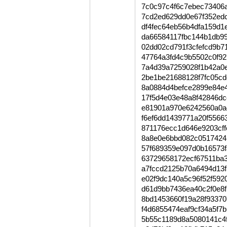
7c0c97c4f6c7ebec73406
7cd2ed629dd0e67f352ed
df4fec64eb56b4dfa159d1
da66584117fbc144b1db9
02dd02cd791f3cfefcd9b7
47764a3fd4c9b5502c0f9
7a4d39a7259028f1b42a0
2be1be21688128f7fc05c
8a0884d4befce2899e84e
17f5d4e03e48a8f42846d
e81901a970e6242560a0a
f6ef6dd1439771a20f556
871176ecc1d646e9203cf
8a8e0e6bbd082c0517424
57f689359e097d0b16573
63729658172ecf67511ba
a7fccd2125b70a6494d13
e02f9dc140a5c96f52f59
d61d9bb7436ea40c2f0e8
8bd1453660f19a28f9337
f4d6855474eaf9cf34a5f7
5b55c1189d8a5080141c4