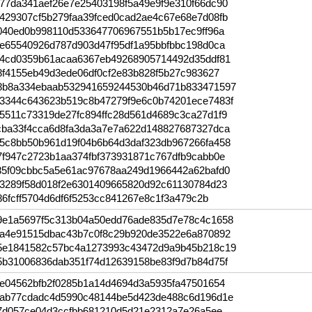
77da341aef26e7e25403198f5a49e9f9e310f66dc90
429307cf5b279faa39fced0cad2ae4c67e68e7d08fb
040ed0b998110d533647706967551b5b17ec9ff96a
3e65540926d787d903d47f95df1a95bbfbbc198d0ca
04cd0359b61acaa6367eb49268905714492d35ddf81
8f4155eb49d3ede06df0cf2e83b828f5b27c983627
8b8a334ebaab532941659244530b46d71b833471597
3344c643623b519c8b47279f9e6c0b74201ece7483f
5511c73319de27fc894ffc28d561d4689c3ca27d1f9
cba33f4cca6d8fa3da3a7e7a622d148827687327dca
5c8bb50b961d19f04b6b64d3daf323db967266fa458
7f947c2723b1aa374fbf373931871c767dfb9cabb0e
85f09cbbc5a5e61ac97678aa249d1966442a62bafd0
f3289f58d018f2e6301409665820d92c61130784d23
86fcff5704d6df6f5253cc841267e8c1f3a479c2b
9e1a5697f5c313b04a50edd76ade835d7e78c4c1658
1a4e91515dbac43b7c0f8c29b920de3522e6a870892
5e1841582c57bc4a1273993c43472d9a9b45b218c19
5b31006836dab351f74d12639158be83f9d7b84d75f
ae04562bfb2f0285b1a14d4694d3a5935fa47501654
2ab77cdadc4d5990c48144be5d423de488c6d196d1e
37d057ce04d3ccfbb681210d5d21e2312a7e26a5ee