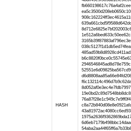
fb660198617c76a4af2ce
ea5c3500d208eb0650c10
908c162224ff3ec4615a1
639a661cbd5f9588d642d
8d712e6825e7bf202003c
1e512a6bed633c50ee62c
3165b39f87883af796ec3e
038c5127f1d1db5ed74fe
485ad59b8d8928cd411ad
b6c8820f0bce0c55745e6
2946546845ad8d78e759c
52551e6d09825ba567cd9
d6d8808aa85a66e84fd20
f6c132114c496d7b9c62d
8d052af0e3ec4e7fdb799
19e0bd2c89d7548bb8dc8
76a87f28e1c949c7e9ff0f
HASH
c8a72b840d08e8e0921af
43a81972ac4080cc6ed93
1975a2636f9362869bda1
6d6eb7179b498bbc14daa
54aba2aa44f65ff6a7b33