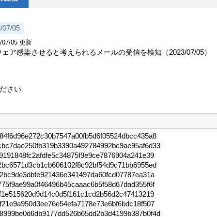
/07/05
/07/05 更新
ェア感染させると考えられるメールの受信を検知（2023/07/05）
ださい

984f6d96e272c30b7547a00fb5d6f05524dbcc435a8
cbc7dae250fb319b3390a492784992bc9ae95af6d33
9191848fc2afdfe5c34875f9e9ce7876904a241e39
92bc6571d3cb1cb606102f8c92bf54d9c71bb6955ed
42bc9de3dbfe921436e341497da60fcd07787ea31a
75f9ae99a0f46496b45caaac6b5f58d67dad355f6f
bf1e515620d9d14c0d5f161c1cd2b56d2c47413219
f21e9a950d3ee76e54efa7178e73e6bf6bdc18f507
b8999be0d6db9177dd526b65dd2b3d4199b387b0f4d