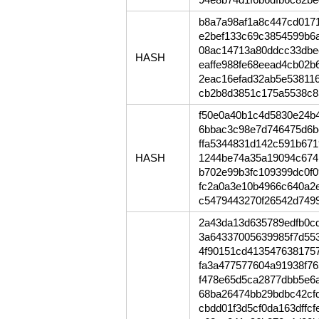
b8a7a98af1a8c447cd0171
e2bef133c69c3854599b6
08ac14713a80ddcc33dbe
HASH
eaffe988fe68eead4cb02
2eac16efad32ab5e538116
cb2b8d3851c175a5538c8
f50e0a40b1c4d5830e24b
6bbac3c98e7d746475d6b
ffa5344831d142c591b67
HASH
1244be74a35a19094c674
b702e99b3fc109399dc0f
fc2a0a3e10b4966c640a2
c5479443270f26542d749
2a43da13d635789edfb0c
3a64337005639985f7d55
4f90151cd413547638175
fa3a477577604a91938f7
f478e65d5ca2877dbb5e6
68ba26474bb29bdbc42cfd
cbdd01f3d5cf0da163dff