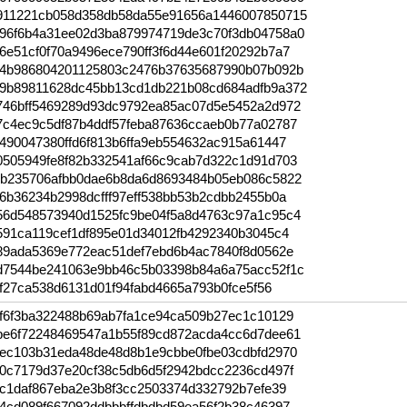
911221cb058d358db58da55e91656a1446007850715
96f6b4a31ee02d3ba879974719de3c70f3db04758a0
e51cf0f70a9496ece790ff3f6d44e601f20292b7a7
44b986804201125803c2476b37635687990b07b092b
9b89811628dc45bb13cd1db221b08cd684adfb9a372
746bff5469289d93dc9792ea85ac07d5e5452a2d972
7c4ec9c5df87b4ddf57feba87636ccaeb0b77a02787
490047380ffd6f813b6ffa9eb554632ac915a61447
0505949fe8f82b332541af66c9cab7d322c1d91d703
eb235706afbb0dae6b8da6d8693484b05eb086c5822
6b36234b2998dcfff97eff538bb53b2cdbb2455b0a
56d548573940d1525fc9be04f5a8d4763c97a1c95c4
591ca119cef1df895e01d34012fb4292340b3045c4
c89ada5369e772eac51def7ebd6b4ac7840f8d0562e
d7544be241063e9bb46c5b03398b84a6a75acc52f1c
ff27ca538d6131d01f94fabd4665a793b0fce5f56
5f6f3ba322488b69ab7fa1ce94ca509b27ec1c10129
be6f72248469547a1b55f89cd872acda4cc6d7dee61
3ec103b31eda48de48d8b1e9cbbe0fbe03cdbfd2970
f0c7179d37e20cf38c5db6d5f2942bdcc2236cd497f
1c1daf867eba2e3b8f3cc2503374d332792b7efe39
4cd089f667092ddbbbffdbdbd59ea56f2b38c46397