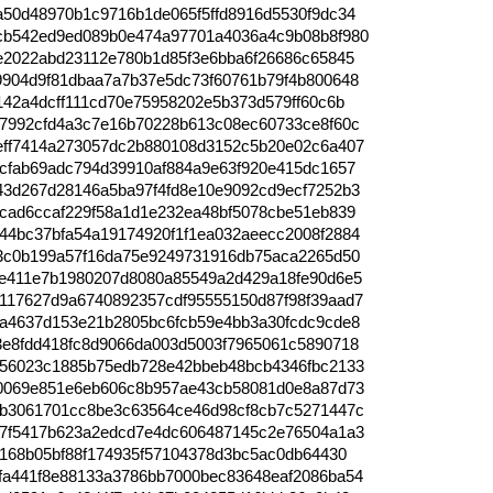
a50d48970b1c9716b1de065f5ffd8916d5530f9dc34
cb542ed9ed089b0e474a97701a4036a4c9b08b8f980
e2022abd23112e780b1d85f3e6bba6f26686c65845
9904d9f81dbaa7a7b37e5dc73f60761b79f4b800648
142a4dcff111cd70e75958202e5b373d579ff60c6b
27992cfd4a3c7e16b70228b613c08ec60733ce8f60c
eff7414a273057dc2b880108d3152c5b20e02c6a407
dcfab69adc794d39910af884a9e63f920e415dc1657
43d267d28146a5ba97f4fd8e10e9092cd9ecf7252b3
ccad6ccaf229f58a1d1e232ea48bf5078cbe51eb839
44bc37bfa54a19174920f1f1ea032aeecc2008f2884
63c0b199a57f16da75e9249731916db75aca2265d50
fe411e7b1980207d8080a85549a2d429a18fe90d6e5
117627d9a6740892357cdf95555150d87f98f39aad7
fa4637d153e21b2805bc6fcb59e4bb3a30fcdc9cde8
3e8fdd418fc8d9066da003d5003f7965061c5890718
f56023c1885b75edb728e42bbeb48bcb4346fbc2133
20069e851e6eb606c8b957ae43cb58081d0e8a87d73
fb3061701cc8be3c63564ce46d98cf8cb7c5271447c
07f5417b623a2edcd7e4dc606487145c2e76504a1a3
b168b05bf88f174935f57104378d3bc5ac0db64430
fa441f8e88133a3786bb7000bec83648eaf2086ba54