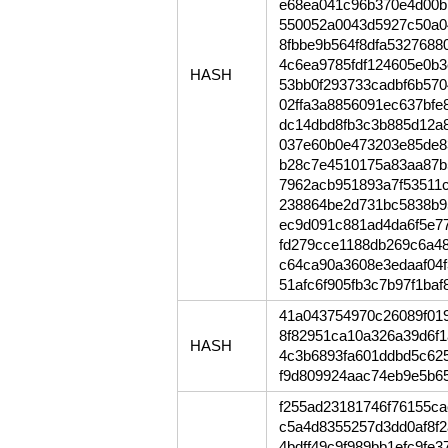
e68ea041c96b370e4d00b
550052a0043d5927c50a0
8fbbe9b564f8dfa5327688
4c6ea9785fdf124605e0b
HASH
53bb0f293733cadbf6b57
02ffa3a8856091ec637bfe
dc14dbd8fb3c3b885d12a
037e60b0e473203e85de8
b28c7e4510175a83aa87b
7962acb951893a7f53511
238864be2d731bc5838b9
ec9d091c881ad4da6f5e7
fd279cce1188db269c6a4
c64ca90a3608e3edaaf04
51afc6f905fb3c7b97f1baf
41a043754970c26089f01
8f82951ca10a326a39d6f
HASH
4c3b6893fa601ddbd5c62
f9d809924aac74eb9e5b6
f255ad23181746f76155c
c5a4d8355257d3dd0af8f
4bdff49c9f989bb1efc9fe