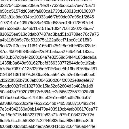
e323754c926ec2086a78e2f77323bc6cd57ae775a71
b98cc5157dd65bf9fa889ca1739d163013cf0198907
1862a91c8de034bc10033a46f7b90dc07d95c1f2645
c17314b1c409f79c38a460fed585ed14b7f78087def
68f7b33e96cfd46b11a1515c10f3470613902286ce7
810625ee913c3dab97437ac3bad51b3788ec76c7a75
a4b116f8b9e78c532075a122a6ecf71be0c181f5f3
a9ed72d13ecce11f84b166d0b254c8c04b9908028de
37cc49044ff345659e22d91bafaaa276fb42eb183ac
30431b67c8b442669184a7e32558d54f44185dede0a
1435fb3a649d981627bcfd366333772844dd9c1f2ab
b7d5a7067b113532f05c93193ade5b16bd8769ba481
8191941361f879c800ba34ca564a2c52e18e6af0be0
ad9229f850b7908eb8904630d264f26923e8adefe37
75cadc002f7e0182793d15fa52c62604d3b402fa1d8
50a443b7702076972e5894ec2d566f73557202fb3ff
4917be0aa08bae17b1f6ce09a1ee9f4adf526c6a07
a6f9886f6220c24e7e532594bb74b58b08710483244
7e3c4942360a0bb14479a493919cb4afb006170ea77
7ac15d9715d4f3237f91fb83b71a979d1084372c72d
6c54e6ccffc5f63522c224463f2dbda9f8dd66ae8c6
b8c0b8b0dc8bb5a6b4ed92e0d41cb33c644a6ab444e