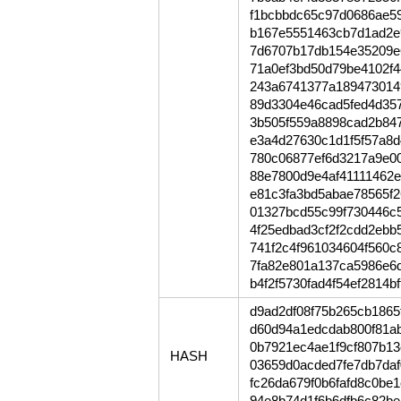
f1bcbbdc65c97d0686ae5
b167e5551463cb7d1ad2e
7d6707b17db154e35209e6
71a0ef3bd50d79be4102f
243a6741377a189473014
89d3304e46cad5fed4d35
3b505f559a8898cad2b84
e3a4d27630c1d1f5f57a8d
780c06877ef6d3217a9e0
88e7800d9e4af41111462
e81c3fa3bd5abae78565f2
01327bcd55c99f730446c
4f25edbad3cf2f2cdd2ebb
741f2c4f961034604f560
7fa82e801a137ca5986e6
b4f2f5730fad4f54ef2814b
d9ad2df08f75b265cb186
d60d94a1edcdab800f81a
0b7921ec4ae1f9cf807b1
HASH
03659d0acded7fe7db7da
fc26da679f0b6fafd8c0be
94e8b74d1f6b6dfb6c82be