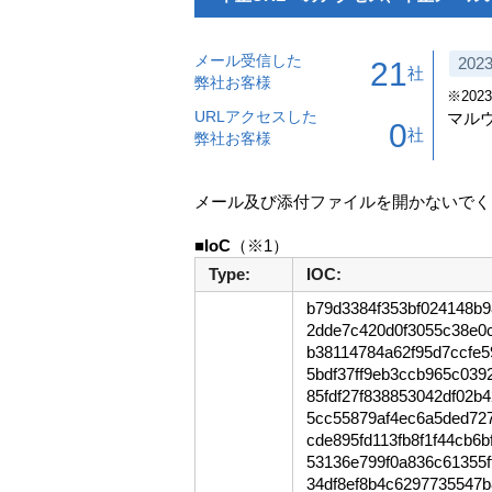
メール受信した
2023
21
社
弊社お客様
※2023
URLアクセスした
マルウ
0
社
弊社お客様
メール及び添付ファイルを開かないでく
■IoC
Type:
IOC:
b79d3384f353bf024148b
2dde7c420d0f3055c38e0
b38114784a62f95d7ccfe5
5bdf37ff9eb3ccb965c03
85fdf27f838853042df02b
5cc55879af4ec6a5ded727
cde895fd113fb8f1f44cb6
53136e799f0a836c61355f
34df8ef8b4c6297735547