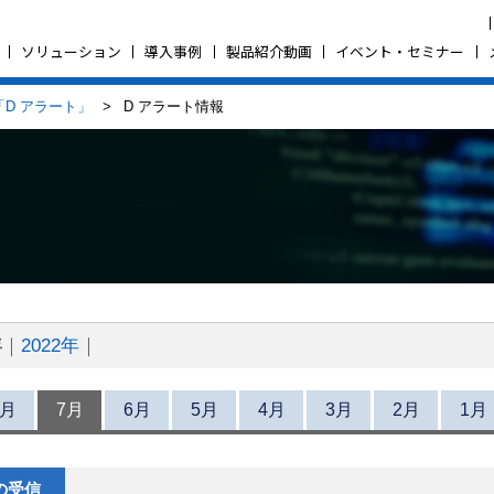
ソリューション
導入事例
製品紹介動画
イベント・セミナー
D アラート」
> D アラート情報
年
2022年
8月
7月
6月
5月
4月
3月
2月
1月
の受信