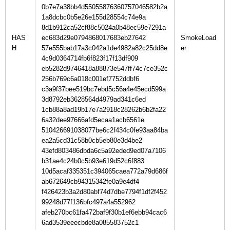
0b7e7a38bb4d55055876360757046582b2a
1a8dcbc0b5e26e155d28554c74e9a
8d1b912ca52cf88c5024a0b48ec59e7291a
HAS
ec683d29e0794868017683eb27642
SmokeLoad
H
57e555bab17a3c042a1de4982a82c25dd8e
4c9d0364714fb6f823f17f13df909
eb5282d9746418a88873e547ff74c7ce352c
256b769c6a018c001ef7752ddbf6
c3a9f37bee519bc7ebd5c56a4e45ecd599a
3d8792eb3628564d4979ad341c6ed
1cb88a8ad19b17e7a2918c28262b6b2fa22
6a32dee97666afd5ecaa1acb6561e
510426691038077be6c2f434c0fe93aa84ba
ea2a5cd31c58b0cb5eb80e3d4be2
43efd803486dbda6c5a92eded9ed07a7106
b31ae4c24b0c5b93e619d52c6f883
10d5acaf335351c394065caea772a79d686f
ab672649cb94315342fe0a9e4df4
f426423b3a2d80abf74d7dbe7794f1df2f452
99248d77f136bfc497a4a552962
afeb270bc61fa472baf9f30b1ef6ebb94cac6
6ad3539eeecbde8a085583752c1