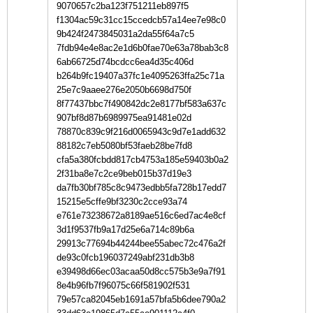
9070657c2ba123f751211eb897f5
f1304ac59c31cc15ccedcb57a14ee7e98c0
9b424f2473845031a2da55f64a7c5
7fdb94e4e8ac2e1d6b0fae70e63a78bab3c8
6ab66725d74bcdcc6ea4d35c406d
b264b9fc19407a37fc1e4095263ffa25c71a
25e7c9aaee276e2050b6698d750f
8f77437bbc7f490842dc2e8177bf583a637c
907bf8d87b6989975ea91481e02d
78870c839c9f216d0065943c9d7e1add632
88182c7eb5080bf53faeb28be7fd8
cfa5a380fcbdd817cb4753a185e59403b0a2
2f31ba8e7c2ce9beb015b37d19e3
da7fb30bf785c8c9473edbb5fa728b17edd7
15215e5cffe9bf3230c2cce93a74
e761e73238672a8189ae516c6ed7ac4e8cf
3d1f9537fb9a17d25e6a714c89b6a
29913c77694b44244bee55abec72c476a2f
de93c0fcb196037249abf231db3b8
e39498d66ec03acaa50d8cc575b3e9a7f91
8e4b96fb7f96075c66f581902f531
79e57ca82045eb1691a57bfa5b6dee790a2