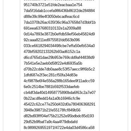
951740b3721e51fde2eacbaa1e754
7da5f16dab1ccefa986436b861f2de284884
d88e39c99e4f3050ebcadfeac6cd
7da1070b26ac635f36c96a37658d7d3bbf1b
691eea637680310132e1a2009a88
0d14a7893e3872b0effdb59ef56eb45824d9
92caaa8211ed975581fdd563b096
033ce6618294034498cbe7effa50efb534a0
470bf59202133262b93ad6152c1a
d6cd765d1dae29b953e769cdd9af44838d9
7b541e5e2aeb0d58f22e4d6935a5b
d70b22cdde7db0aae8c53f57aecc9ff6b5c2
1dfd687e2f3ec281cf50fa34d83e
4cf9878e6f4e556a288b165dee9f11adcc59
6e0c2514be7881b592f533daefeb
cb4df3da40d14958775890bda6f63c2a7e07
0b22acd8edd14a1a0b16946cfc9e
45422c62ce77e250d432d0a780406368291
3948e39871b21fe55178fcf849b56
d82bd93fff04ef75b21252e95bdbdc85d193
29d52b9fbaf7a9c4aa4f79dbdafd
8c9899269551971f4722e4da03d4586ca58