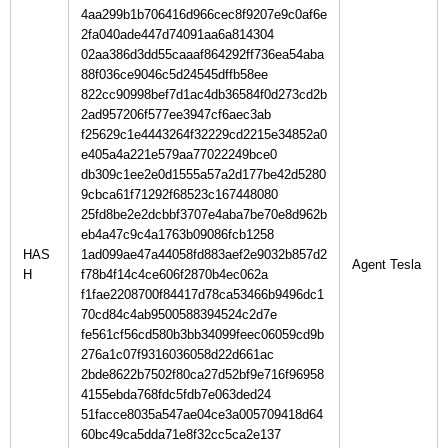
4aa299b1b706416d966cec8f9207e9c0af6e
2fa040ade447d74091aa6a814304
02aa386d3dd55caaaf864292ff736ea54aba
88f036ce9046c5d24545dffb58ee
822cc90998bef7d1ac4db36584f0d273cd2b
2ad957206f577ee3947cf6aec3ab
f25629c1e4443264f32229cd2215e34852a0
e405a4a221e579aa77022249bce0
db309c1ee2e0d1555a57a2d177be42d5280
9cbca61f71292f68523c167448080
25fd8be2e2dcbbf3707e4aba7be70e8d962b
eb4a47c9c4a1763b09086fcb1258
HAS
1ad099ae47a44058fd883aef2e9032b857d2
H
f78b4f14c4ce606f2870b4ec062a
f1fae2208700f84417d78ca53466b9496dc1
70cd84c4ab9500588394524c2d7e
fe561cf56cd580b3bb34099feec06059cd9b
276a1c07f9316036058d22d661ac
2bde8622b7502f80ca27d52bf9e716f96958
4155ebda768fdc5fdb7e063ded24
51facce8035a547ae04ce3a005709418d64
60bc49ca5dda71e8f32cc5ca2e137