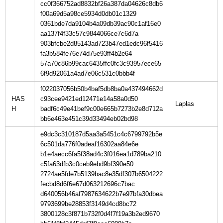
cc0f366752ad8832bf26a387da04626c8db6
f00a69d5a98ce5934d0db01c1329
0361bde7da9104b4a09db39ac90c1af16e0
aa137f4f33c57c9844066ce7c6d7a
903bfcbe2d85143ad723b47ed1edc96f5416
fa3b584fe76e74d75e93ff4b2e64
57a70c86b99cac6435ffc0fc3c93957ece65
6f9d92061a4ad7e06c531c0bbb4f
f022037056b50b4baf5db8ba0a437494662d
HAS
c93cee9421ed12471e14a58a0d50
H
badf6c49e41bef9c00e665b7273b2e8d712a
bb6e463e451c39d33494eb02bd98
e9dc3c310187d5aa3a5451c4c6799792b5e
6c501da776f0adeaf16302aa84e6e
b1e4aecc6fa5f38ad4c3f016ea1d789ba210
c5fa63dfb3c0ceb9ebd9bf390e50
2724ae5fde7b5139bac8e35df307b6504222
fecbd8d6f6e67d063212696c7bac
d640056b46af7987634622b7e97bfa30dbea
9793699be28853f3149d4cd8bc72
3800128c3f871b732f0d4f7f19a3b2ed9670