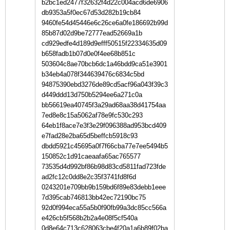
b2bc1ed2477f32632f4d22c004acd6de6906
db9353a5f0ec67d53d282b19cb84
9460fe54d45446e6c26ce6a0fe186692b99d
85b87d02d9be72777ead52669a1b
cd929edfe4d189d9efff50515f22334635d09
b658fadb1b07d0e0f4ee68b851c
503604c8ae70bcb6dc1a46bdd9ca51e3901
b34eb4a078f344639476c6834c5bd
94875390ebd3276de89cd5acf96a043f39c3
d449ddd13d750b5294ee6a271c0a
bb56619ea40745f3a29ad68aa38d41754aa
7ed8e8c15a5062af78e9fc530c293
64eb1f8ace7e3f3e29f096388ad953bcd409
e7fad28e2ba65d5beffcb5918c93
dbdd5921c45695a0f7f66cba77e7ee5494b5
150852c1d91caeaafa65ac765577
73535d4d992bf86b98d83cd5811fad723fde
ad2fc12c0dd8e2c35f3741fd8f6d
0243201e709bb9b159bd6f89e83debb1eee
7d395cab746813bb42ec72190bc75
92d0f994eca55a5b0f90fb99a3dc85cc566a
e426cb5f568b2b2a4e08f5cf540a
0d8e64c713c628063cbe4f20a1a6b89f02ba