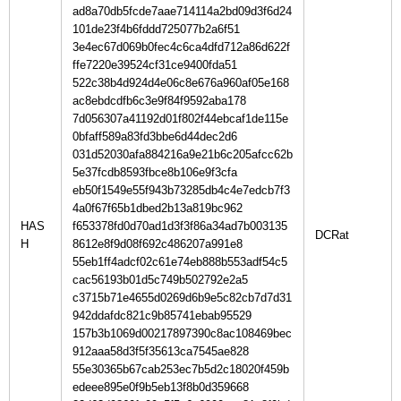
ad8a70db5fcde7aae714114a2bd09d3f6d24
101de23f4b6fddd725077b2a6f51
3e4ec67d069b0fec4c6ca4dfd712a86d622f
ffe7220e39524cf31ce9400fda51
522c38b4d924d4e06c8e676a960af05e168
ac8ebdcdfb6c3e9f84f9592aba178
7d056307a41192d01f802f44ebcaf1de115e
0bfaff589a83fd3bbe6d44dec2d6
031d52030afa884216a9e21b6c205afcc62b
5e37fcdb8593fbce8b106e9f3cfa
eb50f1549e55f943b73285db4c4e7edcb7f3
4a0f67f65b1dbed2b13a819bc962
HAS
f653378fd0d70ad1d3f3f86a34ad7b003135
H
8612e8f9d08f692c486207a991e8
55eb1ff4adcf02c61e74eb888b553adf54c5
cac56193b01d5c749b502792e2a5
c3715b71e4655d0269d6b9e5c82cb7d7d31
942ddafdc821c9b85741ebab95529
157b3b1069d00217897390c8ac108469bec
912aaa58d3f5f35613ca7545ae828
55e30365b67cab253ec7b5d2c18020f459b
edeee895e0f9b5eb13f8b0d359668