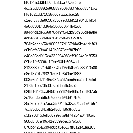
8f012f50338bb0fdc8dca77a6d3fb
4ca2ad38892e9858975063807dded8341ba
f461c21dd71039d667aaac6ac25ff
c2ecfc778e8656a35c7e08dd52f784dcfd34
4a6d833148d64a30d8c3b4fb42c8
aa4d4d1de666870d49ff542b95d935dea9be
ec8e88163b96a30e549a98365369
704b9cccb59c9005337d1574de9bfe4d4f63
d6b0efa53ba0142b3573ce807b66
e40e35ad915ea332294083cf9f024e9c8553
09bc1fe509ffc1f9ae33bb6064ad
8128339c71d4677f4bd95df4bc0e88010a80
a8d1370176327fd051e849ae1883
903d6e4d7f146a084a7d7cec6eda2d10efaf
217351bb73fe0b7a785affc5d73f
629816423cc645f37778245468c47f3937a5
2c10df3ea68c67ccc6394d91787e
25e2d7bc4a2acd35f041fc32ac79a3b91667
7da53dbcd4cdb248cbff853fdd9a
d3f278d463efbd079e7b9bf74a34a844f0a6
968cbf8ca49d41e339e6ac67a3d0
076bd425a6b94c8ba5e617fff6a2ef1aa165