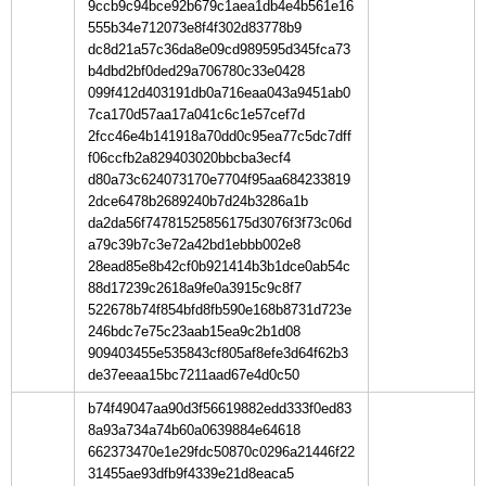
9ccb9c94bce92b679c1aea1db4e4b561e16
555b34e712073e8f4f302d83778b9
dc8d21a57c36da8e09cd989595d345fca73
b4dbd2bf0ded29a706780c33e0428
099f412d403191db0a716eaa043a9451ab0
7ca170d57aa17a041c6c1e57cef7d
2fcc46e4b141918a70dd0c95ea77c5dc7dff
f06ccfb2a829403020bbcba3ecf4
d80a73c624073170e7704f95aa684233819
2dce6478b2689240b7d24b3286a1b
da2da56f74781525856175d3076f3f73c06d
a79c39b7c3e72a42bd1ebbb002e8
28ead85e8b42cf0b921414b3b1dce0ab54c
88d17239c2618a9fe0a3915c9c8f7
522678b74f854bfd8fb590e168b8731d723e
246bdc7e75c23aab15ea9c2b1d08
909403455e535843cf805af8efe3d64f62b3
de37eeaa15bc7211aad67e4d0c50
b74f49047aa90d3f56619882edd333f0ed83
8a93a734a74b60a0639884e64618
662373470e1e29fdc50870c0296a21446f22
31455ae93dfb9f4339e21d8eaca5