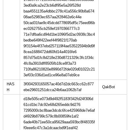
3ed0a9ca2e23cb6df95e5a26f528d
baa4551135a4dbbc278c41a556c90b8a674
08ae52983ec657aa2f28462e6c44e
50cad31fae9c45dcdd778695df5c75eed96b
ec0262755cb259ef1970366777c3
71e7dfba6cd94d1be1096f5d2ac0938c3bc4
bedbe649f422eef44f9821f170ab
9f3154e4f37ebd257119f4ae53522594b9d9f
8cea1688472dd60fd14a4016fe6
857d75d1fc8d218e230d8721329c3fc1f34c
4fc8a3910dff8505fb18ce8f3a73
710fa86210820e8990d72fde020d01022c21
3ef03c036d1ed1ce96e8a07eb9ce
HAS
3f004293165057ac40d7d2dc663cc62c877
H
ebe29601251dcca24b6aa1062b7af
d18e505ce073d9d492f5183f342fd24f306d
61cd1bc7dc92e68d265eddc9d276
7295000cbc8bae3dcdc6fce425968de7e6af
d4929b8799c579c8b00859fe1af2
6ade40b71ee50ca95629aaa593bc8f48335f
f0eee6c47c3a1dcaacbd9f1eaf42