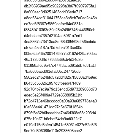
99dd55fdb042ddd44a30752aa016
db2f85959ae95c902298a3b67f6907975fa1
8a600aac3d9251463cdd06ede717
a8cd534bc310d41758ca3b8cb7a0ad2c45b
ea7ed6f8367c5869aafac84a0831a
f8843f410363e39e28b249f6745b446f50eb
d4cbdaeb7357d2104ac5961a7cd1
4ca8867c73413aa8cf68d0f5598df56bcbda
c57ae45a187a70d7db57013ce00d
005d6ab4652001479877e0162d429a70dec
46a172c0dffd77988569cb4d34d2e
011858af6c9e47c477f3acb091ddb7c81a1f
7ba6686a5d0f1efa805c247726d5
5562ec24624bfd572dd48257f5630ad459ec
b6435c553261957c3fbeeb47f489
92d704b7ec9a79c13e4cd5d973289068d70
eded5e25f409a4729e358805b21fc
b72d4716e46bccdcd0a00a93e689778a4a0
f0e638e441471dc97c5e670f1854b
8796f8a62b6beeebba7b46d308a63c203d4
675d19af71b6ebdf54db9ad0f22e7
e019d115d5bfea14541e68031c027e52d5f5
9ce70d306086c113e2938605bac2