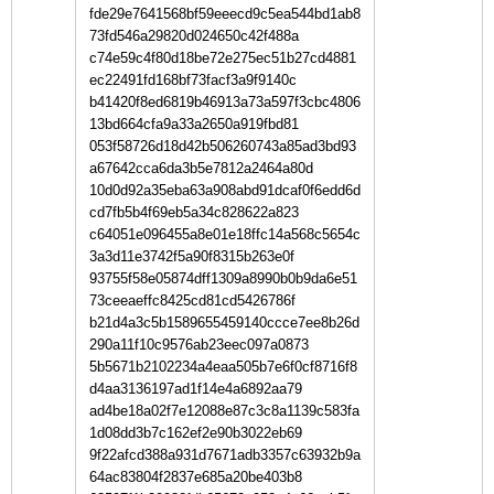
fde29e7641568bf59eeecd9c5ea544bd1ab8
73fd546a29820d024650c42f488a
c74e59c4f80d18be72e275ec51b27cd4881
ec22491fd168bf73facf3a9f9140c
b41420f8ed6819b46913a73a597f3cbc4806
13bd664cfa9a33a2650a919fbd81
053f58726d18d42b506260743a85ad3bd93
a67642cca6da3b5e7812a2464a80d
10d0d92a35eba63a908abd91dcaf0f6edd6d
cd7fb5b4f69eb5a34c828622a823
c64051e096455a8e01e18ffc14a568c5654c
3a3d11e3742f5a90f8315b263e0f
93755f58e05874dff1309a8990b0b9da6e51
73ceeaeffc8425cd81cd5426786f
b21d4a3c5b1589655459140ccce7ee8b26d
290a11f10c9576ab23eec097a0873
5b5671b2102234a4eaa505b7e6f0cf8716f8
d4aa3136197ad1f14e4a6892aa79
ad4be18a02f7e12088e87c3c8a1139c583fa
1d08dd3b7c162ef2e90b3022eb69
9f22afcd388a931d7671adb3357c63932b9a
64ac83804f2837e685a20be403b8