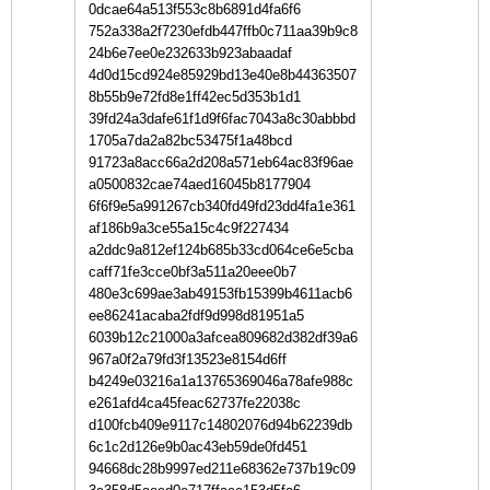
0dcae64a513f553c8b6891d4fa6f6
752a338a2f7230efdb447ffb0c711aa39b9c8
24b6e7ee0e232633b923abaadaf
4d0d15cd924e85929bd13e40e8b44363507
8b55b9e72fd8e1ff42ec5d353b1d1
39fd24a3dafe61f1d9f6fac7043a8c30abbbd
1705a7da2a82bc53475f1a48bcd
91723a8acc66a2d208a571eb64ac83f96ae
a0500832cae74aed16045b8177904
6f6f9e5a991267cb340fd49fd23dd4fa1e361
af186b9a3ce55a15c4c9f227434
a2ddc9a812ef124b685b33cd064ce6e5cba
caff71fe3cce0bf3a511a20eee0b7
480e3c699ae3ab49153fb15399b4611acb6
ee86241acaba2fdf9d998d81951a5
6039b12c21000a3afcea809682d382df39a6
967a0f2a79fd3f13523e8154d6ff
b4249e03216a1a13765369046a78afe988c
e261afd4ca45feac62737fe22038c
d100fcb409e9117c14802076d94b62239db
6c1c2d126e9b0ac43eb59de0fd451
94668dc28b9997ed211e68362e737b19c09