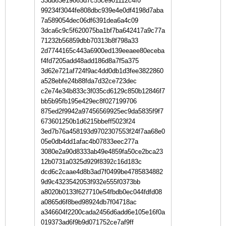
33dd63e19865d7c55ce901112c4f0
99234f3044fe808dbc939e4e0df4198d7aba
7a589054dec06df6391dea6a4c09
3dca6c9c5f620075ba1bf7ba642417a9c77a
71232b56859dbb70313b8f798a33
2d7744165c443a6900ed139eeaee80eceba
f4fd7205add48add186d8a7f5a375
3d62e721af724f9ac4dd0db1d3fee3822860
a528ebfe24b88fda7d32ce723dec
c2e74e34b833c3f035cd6129c850b12846f7
bb5b95fb195e429ec8f027199706
875ed2f9942a97456569925ec9da5835f9f7
673601250b1d6215bbeff5023f24
3ed7b76a458193d9702307553f24f7aa68e0
05e0db4dd1afac4b07833eec277a
3080e2a90d8333ab49e4859fa50ce2bca23
12b0731a0325d929f8392c16d183c
dcd6c2caae4d8b3ad7f0499be4785834882
9d9c4323542053f932e555f0373bb
a8020b0133f627710e54fbdb0ec044fdfd08
a0865d6f8bed98924db7f04718ac
a346604f2200cada2456d6add6e105e16f0a
019373ad6f9b9d071752ce7af9ff