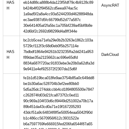
HAS
eb14d88ca888b4da123f5fdf79c4b9128c89
H
b424b4f02f94562cd5eea974ac5c
1a9ad5f2a8a4cc93a5244200d46288948da
ec3ae9387d5fc66799d52d77a587c
30e641405af2fa5bc1a705bf239a45bf8b8e
42d6bf2c2692d98299d4a8ff344e
bc2cb5cea71efa29e0b2b3263e1862c103a
5729cf112f3c68d0eb0f5b257114e
HAS
7bdbdf1864e94261b323235ffa2dd241a953
H
f89dae35a2115662cac696e65dfd
8834a687f720ac91833ebe3e20b0a62dfa3d
9e9411e4ef925372f2307da15d6f
fe1b1d519bca018fe9ae3754b85a0c649dd8
be1b30a6ac528704b3ef2ee80bb0
5d5a35dc274ddccbb4cd1894805500e7847
c262874fd03d21fca8737f2c0ed11
90c969a104f33d6c89449d251002a70b17a
89b451da43cd0a71e19f167205293
43dcf51a9c64834f8f5e50054eaa5042f90d
b1c486cc5670956f612c3931522e
b6a7597769fe666915fed206fa6544f87a65