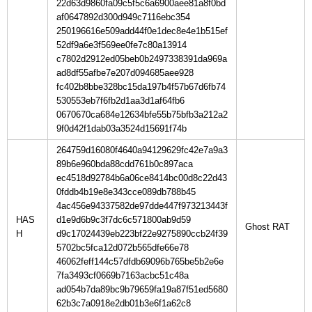
22d63d9860fa09c5f5c6a6900aee81a8f0bd
af0647892d300d949c7116ebc354
250196616e509add44f0e1dec8e4e1b515ef
52df9a6e3f569ee0fe7c80a13914
c7802d2912ed05beb0b2497338391da969a
ad8df55afbe7e207d094685aee928
fc402b8bbe328bc15da197b4f57b67d6fb74
530553eb7f6fb2d1aa3d1af64fb6
0670670ca684e12634bfe55b75bfb3a212a2
9f0d42f1dab03a3524d15691f74b
264759d16080f4640a94129629fc42e7a9a3
89b6e960bda88cdd761b0c897aca
ec4518d92784b6a06ce8414bc00d8c22d43
0fddb4b19e8e343cce089db788b45
4ac456e94337582de97dde447f973213443f
HAS
d1e9d6b9c3f7dc6c571800ab9d59
H
d9c17024439eb223bf22e9275890ccb24f39
5702bc5fca12d072b565dfe66e78
46062feff144c57dfdb69096b765be5b2e6e
7fa3493cf0669b7163acbc51c48a
ad054b7da89bc9b79659fa19a87f51ed5680
62b3c7a0918e2db01b3e6f1a62c8