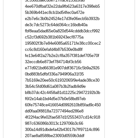
3c358d5aecd0e717fface153d5fa6
4ee670dfbaf32e22da9fb623a6317e398eb5
5b369b441ec8cb1bd54fec0a472e
e2b7e6c3b0b24524e17d3fe06ecb5b3932b
de3c7dc5273c64dd364cc16bdb40a
fbf8eaa5dad65e0a820d544cdddb3dccf992
c52cf3d692b381b69243ecf8775a
195802f3b7e84e6085a65171fe38cc00cec2
cc6c8d160efafd4b87b530e0bd8f
fe13e64f2a27b2e2cf8a357f381def705e70f
32eccdb6e873ef784714bf3cb56
e77d921bd66381e907ddf36716c5b9a2926
0bd883b5dfbf336a7949f06a31f35
7b5169e20ee50c61932065f9e4ade38ce30
3b54c5fd08d61a087b3b2fadb9d9e
b8b37dc42c4458a81d11225c29472192b3b
f6f2e14ab1bd4d5e37b0e58bd97eb
60fe75748ce416654d0992610b85fad9c450
dd0faa0f8818a72377494ed286e8
4f22f4ac9fe02fae587d1f2553437cd14c918
987c636086b3013c129706b3c66
300a14d91dbdefa42b43017b7ff97114c896
207ae8a8588be23093d0559b3ddf