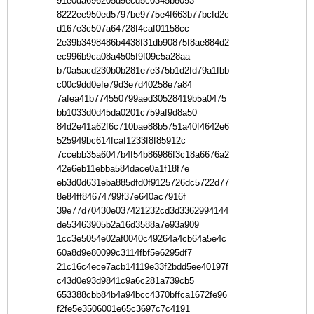
91e0da696205d9ecd5c0345b8093
8222ee950ed5797be9775e4f663b77bcfd2c
d167e3c507a64728f4caf01158cc
2e39b3498486b4438f31db90875f8ae884d2
ec996b9ca08a4505f9f09c5a28aa
b70a5acd230b0b281e7e375b1d2fd79a1fbb
c00c9dd0efe79d3e7d40258e7a84
7afea41b774550799aed30528419b5a0475
bb1033d0d45da0201c759af9d8a50
84d2e41a62f6c710bae88b5751a40f4642e6
525949bc614fcaf1233f8f85912c
7ccebb35a6047b4f54b86986f3c18a6676a2
42e6eb11ebba584dace0a1f18f7e
eb3d0d631eba885dfd0f9125726dc5722d77
8e84ff84674799f37e640ac7916f
39e77d70430e037421232cd3d3362994144
de53463905b2a16d3588a7e93a909
1cc3e5054e02af0040c49264a4cb64a5e4c
60a8d9e80099c3114fbf5e6295df7
21c16c4ece7acb14119e33f2bdd5ee40197f
c43d0e93d9841c9a6c281a739cb5
653388cbb84b4a94bcc4370bffca1672fe96
f2fe5e3506001e65c3697c7c4191