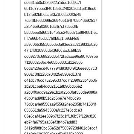
cd631ab0cf32e922a1dce1dd9c7f
6b11e77eee3f401356c240303da1b819ec0
b12fb82bfb6ac5f3a1b08a00f3d49
7d5fffbfe8d098e369466164f705b4d692517
a2b4659a03901daf67cf78553fb
55835ee0d6831c4bfce2485d71b884881f5c
fff7e66b4bd3c760b9a1fb9dd4d9
a59c06635530b5de3a83ee2a3219833a826
47f140f1898cd6f36f0caa3cb9b39
cc69270c69925d35f72fadaae96a907097be
7116882686c4e65b58831d12e586
8cda420ecd4677794d938f0f9f16eee8c7c3
960ac8fb125d70f025e590ed137d
c41dc7f6cc752595337cd7f209f923b43b06
1b201c6ab4dc02151afb90cd66e2
a2c0ff0add9a29e1b1af25b0faf553de9098a
45b04ad98b51c2c6be7e74b6c9b
73d0ca4e9556aa9f556f24eb205fb741584f
053551da5943500afc227e3cdce3
03e5caf41ee389b7f23d1ff1f0b57f129c820
eb74fa6795aa35ef3ff4b7add83
3419df98f0bc55e52d75059723d401c3ebcf