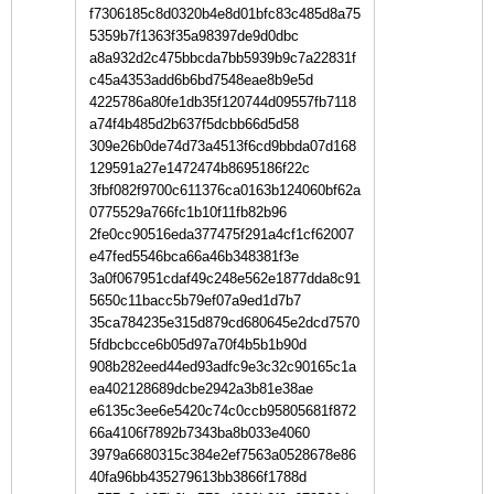
f7306185c8d0320b4e8d01bfc83c485d8a75
5359b7f1363f35a98397de9d0dbc
a8a932d2c475bbcda7bb5939b9c7a22831f
c45a4353add6b6bd7548eae8b9e5d
4225786a80fe1db35f120744d09557fb7118
a74f4b485d2b637f5dcbb66d5d58
309e26b0de74d73a4513f6cd9bbda07d168
129591a27e1472474b8695186f22c
3fbf082f9700c611376ca0163b124060bf62a
0775529a766fc1b10f11fb82b96
2fe0cc90516eda377475f291a4cf1cf62007
e47fed5546bca66a46b348381f3e
3a0f067951cdaf49c248e562e1877dda8c91
5650c11bacc5b79ef07a9ed1d7b7
35ca784235e315d879cd680645e2dcd7570
5fdbcbcce6b05d97a70f4b5b1b90d
908b282eed44ed93adfc9e3c32c90165c1a
ea402128689dcbe2942a3b81e38ae
e6135c3ee6e5420c74c0ccb95805681f872
66a4106f7892b7343ba8b033e4060
3979a6680315c384e2ef7563a0528678e86
40fa96bb435279613bb3866f1788d