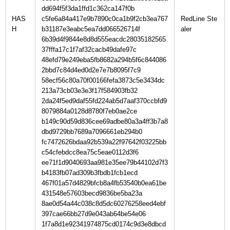
dd694f5f3da1ffd1c362ca147f0b
HAS
c5fe6a84a417e9b7890c0ca1b9f2cb3ea767
RedLine Ste
H
b31187e3eabc5ea7dd066526714f
6b39d4f9844e8d8d555eacdc28035182565
37fffa17c1f7af32cacb49dafe97c
48efd79e249eba5fb8682a294b5f6c844086
2bbd7c84d4ed0d2e7e7b8095f7c9
58ecf56c80a70f00166fefa3873c5e3434dc
213a73cb03e3e3f17f584903fb32
2da24f5ed9daf55fd224ab5d7aaf370ccbfd9
8079884a0128d8780f7eb0ae2ce
b149c90d59d836cee69adbe80a3a4ff3b7a8
dbd9729bb7689a7096661eb294b0
fc7472626bdaa92b539a22f97642f03225bb
c54cfebdcc8ea75c5eae0112d3f6
ee71f1d9040693aa981e35ee79b44102d7f3
b4183fb07ad309b3fbdb1fcb1ecd
467f01a57d4829bfcb8a4fb53540b0ea61be
431548e57603becd9836be5ba23a
8ae0d54a44c038c8d5dc60276258eed4ebf
397cae66bb27d9e043ab64be54e06
1f7a8d1e92341974875cd0174c9d3e8dbcd