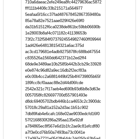
710a6daeac2efe249ea8fc44279636ac5872
fff111b4408c33b215171a564977
5eafaa5f16cc37fad487678452867359480a
85a78a82e7521aae029f426e69f0
da31b51512f6ca0238de861bc59bb06690b
1e28003b8af4c071182c41138653b
73f2c732f584f07379245549827460ff09944
1ad426e648138154321a6ac375d
ac3cd179681e4adb9275878fc688bd47554
c835526a1560dd642371b12ed2ff4
68de9e3489ae10b2585b442b3cb29c33928
e0e874c96d82a9ec16db2f2ecf83a
e0c00b4cc2a6881449bf25b4f4739805b65f
189fcc8cf0aaac88e2d44d06fcde
2542e321c7f17aeb4ed690b93d6b8e3d63e
0057058fc826697700d557901493e
d8dc69405702bdb446b1ca4653c2c3900dc
57018c29a81a152a2d3ac1b51c902
7db89fab4e6cafc168e02ae9030edcfd16f0
57f2168830f286a295aa135e92df
a784865ec8f567e6d1b1fc2ae9c81efcdf80
a7f3e0cd76b50a7493ba73c0041e
17a097e7721e0542fb64dc7dd250c63b5ad