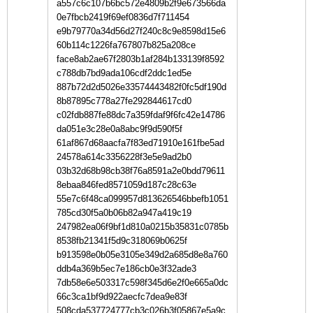
a557c6c107b6bc572e4809b2f9e673566da
0e7fbcb2419f69ef0836d7f711454
e9b79770a34d56d27f240c8c9e8598d15e6
60b114c1226fa767807b825a208ce
face8ab2ae67f2803b1af284b133139f8592
c788db7bd9ada106cdf2ddc1ed5e
887b72d2d5026e33574443482f0fc5df190d
8b87895c778a27fe292844617cd0
c02fdb887fe88dc7a359fdaf9f6fc42e14786
da051e3c28e0a8abc9f9d590f5f
61af867d68aacfa7f83ed71910e161fbe5ad
24578a614c3356228f3e5e9ad2b0
03b32d68b98cb38f76a8591a2e0bdd79611
8ebaa846fed8571059d187c28c63e
55e7c6f48ca099957d813626546bbefb1051
785cd30f5a0b06b82a947a419c19
247982ea06f9bf1d810a0215b35831c0785b
8538fb21341f5d9c318069b0625f
b913598e0b05e3105e349d2a685d8e8a760
ddb4a369b5ec7e186cb0e3f32ade3
7db58e6e503317c598f345d6e2f0e665a0dc
66c3ca1bf9d922aecfc7dea9e83f
508cda537724777cb3c026b3f05867e5a9c