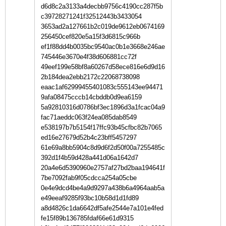
d6d8c2a3133a4decbb9756c4190cc287f5b
c39728271241f32512443b3433054
3653ad2a127661b2c019de9612eb0674169
256450cef820e5a15f3d6815c966b
ef1f88dd4b0035bc9540ac0b1e3668e246ae
745446e3670e4f38d606881cc72f
49eef199e58bf8a60267d58ece816e6d9d16
2b184dea2ebb2172c22068738098
eaac1af62999455401083c555143ee94471
9afa08475cccb14cbddb0d9ea6159
5a92810316d0786bf3ec1896d3a1fcac04a9
fac71aeddc063f24ea085dab8549
e538197b7b5154f17ffc93b45cfbc82b7065
ed16e27679d52b4c23bff5457297
61e69a8bb5904c8d9d6f2d50f00a7255485c
392d1f4b59d428a441d06a1642d7
20a4e6d5390960e2757af27bd2baa194641f
7be7092fab9f05cdcca254a05cbe
0e4e9dcd4be4a9d9297a438b6a4964aab5a
e49eeaf9285f93bc10b58d1d1fd89
a8d4826c1da6642df5afe2544e7a101e4fed
fe15f89b136785fdaf66e61d9315