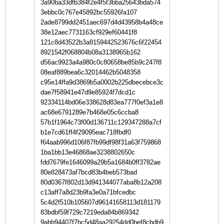
3a90ba33dfb384f2e4f5f3bba25643bda574
3ebbc0c767e45892bc55926fa107
2ade8799dd2451aec697d4d43958b4a48ce
38e12aec7731163cf929ef60441f8
121c8d43522b3a8159442523676c6f22454
8921542f068804b08a3138965b162
d56ac9923a4a980c0c80658be85b9c247f8
08eaf889bea6c32014462b5048358
c95e14ffa9d3869b5a0002b225dbecebce3c
dae7f58941e47d9e85924f7dcd1c
92334114bd06e338628d83ea777f0ef3a1e8
ac68e6791289e7b468e05c6ccba8
57b1f1964c73f00d136711c129347288a7cf
b1e7cd61ff4f29095eac718fbdf0
f64aab996d106f87fb99df98f31a63f759868
1ba1bb13e46868ae3238802650c
fdd7679fe1646099a29b5a1684b0ff3782ae
80e828473af7bcd83b4beb573bad
80d0367f802d13d941344077aba8b12a208
c13aff7a8d23b9fa3e0a71bfcedbc
5c4d2f510b105607d96141658113d181179
83bdbf59f729c7219eda84b869342
9abb94407f7bc5d48aa29254dd0bef8cbdb9