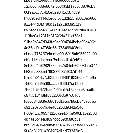
bb61f8bf2445daf7f9eee6009b7a
a2a06cfb08e9672f6e3f33bf17c570979cb9
66f9ab1c7c420eb2a0ff1c387bb9
f7d09ced444c3edcf671d2b23fa8318e666c
a22e44d0af7a8d121271a83a5319
893ecc11ce815902761ed14c8d7dba16461
113bc6e12511b31596da311cf78c1
91be2b647d943fe9ae094744bdbc59a496e
4a35ed0c4f764d58a785466408cbe
dbdec713237cbedbd00b8918ab933922e00
df0a115bdbcbaa75cbedd1f47cb97
8eb3c24b8282f77fcba7584cb602031ce077
b63cba855ed799382b37d807d144
87c0fb014c7a9339e3d96819336c3e4ce95
756087889530faaaad188d2cef39d
7f668c64422fc5c4225af7db03eea97abdfc
e57a9184f8bfb8a20060e97c04d3
feccc34d9d5d89013d16ab7b5cb5437575e
c915237b67fd4e48326dd9d41a54c
ff60e41bc9957112ca2e164b9500b12e2c8d
4d7ae3b4ea0f097ccc698f3a6b51
b855d6e0b92089b13a870b5023990097a43
9fa8c31201a304967d1cd53243af5