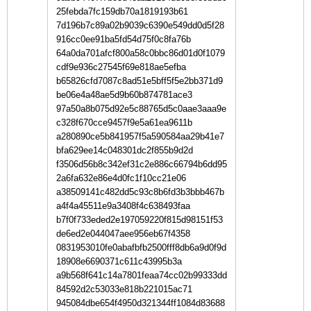
25febda7fc159db70a1819193b61
7d196b7c89a02b9039c6390e549dd0d5f28
916cc0ee91ba5fd54d75f0c8fa76b
64a0da701afcf800a58c0bbc86d01d0f1079
cdf9e936c27545f69e818ae5efba
b65826cfd7087c8ad51e5bff5f5e2bb371d9
be06e4a48ae5d9b60b874781ace3
97a50a8b075d92e5c88765d5c0aae3aaa9e
c328f670cce9457f9e5a61ea9611b
a280890ce5b841957f5a590584aa29b41e7
bfa629ee14c048301dc2f855b9d2d
f3506d56b8c342ef31c2e886c66794b6dd95
2a6fa632e86e4d0fc1f10cc21e06
a38509141c482dd5c93c8b6fd3b3bbb467b
a4f4a45511e9a3408f4c638493faa
b7f0f733eded2e197059220f815d98151f53
de6ed2e044047aee956eb67f4358
0831953010fe0abafbfb2500fff8db6a9d0f9d
18908e6690371c611c43995b3a
a9b568f641c14a7801feaa74cc02b99333dd
84592d2c53033e818b221015ac71
945084dbe654f4950d321344ff1084d83688