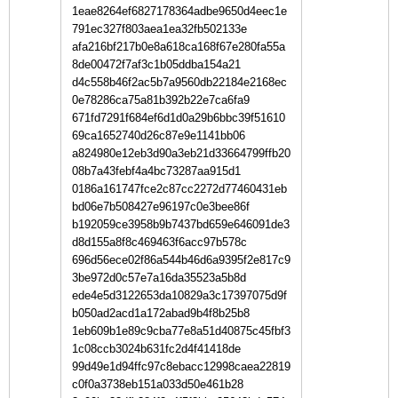
1eae8264ef6827178364adbe9650d4eec1e
791ec327f803aea1ea32fb502133e
afa216bf217b0e8a618ca168f67e280fa55a
8de00472f7af3c1b05ddba154a21
d4c558b46f2ac5b7a9560db22184e2168ec
0e78286ca75a81b392b22e7ca6fa9
671fd7291f684ef6d1d0a29b6bbc39f51610
69ca1652740d26c87e9e1141bb06
a824980e12eb3d90a3eb21d33664799ffb20
08b7a43febf4a4bc73287aa915d1
0186a161747fce2c87cc2272d77460431eb
bd06e7b508427e96197c0e3bee86f
b192059ce3958b9b7437bd659e646091de3
d8d155a8f8c469463f6acc97b578c
696d56ece02f86a544b46d6a9395f2e817c9
3be972d0c57e7a16da35523a5b8d
ede4e5d3122653da10829a3c17397075d9f
b050ad2acd1a172abad9b4f8b25b8
1eb609b1e89c9cba77e8a51d40875c45fbf3
1c08ccb3024b631fc2d4f41418de
99d49e1d94ffc97c8ebacc12998caea22819
c0f0a3738eb151a033d50e461b28