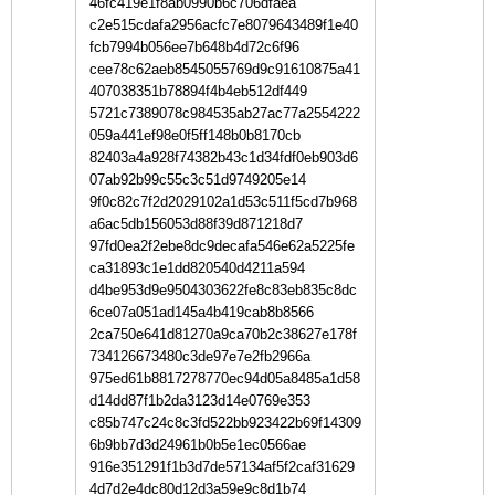
46fc419e1f8ab0990b6c706dfaea
c2e515cdafa2956acfc7e8079643489f1e40
fcb7994b056ee7b648b4d72c6f96
cee78c62aeb8545055769d9c91610875a41
407038351b78894f4b4eb512df449
5721c7389078c984535ab27ac77a2554222
059a441ef98e0f5ff148b0b8170cb
82403a4a928f74382b43c1d34fdf0eb903d6
07ab92b99c55c3c51d9749205e14
9f0c82c7f2d2029102a1d53c511f5cd7b968
a6ac5db156053d88f39d871218d7
97fd0ea2f2ebe8dc9decafa546e62a5225fe
ca31893c1e1dd820540d4211a594
d4be953d9e9504303622fe8c83eb835c8dc
6ce07a051ad145a4b419cab8b8566
2ca750e641d81270a9ca70b2c38627e178f
734126673480c3de97e7e2fb2966a
975ed61b8817278770ec94d05a8485a1d58
d14dd87f1b2da3123d14e0769e353
c85b747c24c8c3fd522bb923422b69f14309
6b9bb7d3d24961b0b5e1ec0566ae
916e351291f1b3d7de57134af5f2caf31629
4d7d2e4dc80d12d3a59e9c8d1b74