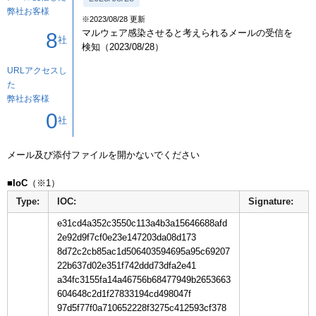
弊社お客様
※2023/08/28 更新
マルウェア感染させると考えられるメールの受信を
8
社
検知（2023/08/28）
URLアクセスし
た
弊社お客様
0
社
メール及び添付ファイルを開かないでください

■IoC
Type:
IOC:
Signature:
e31cd4a352c3550c113a4b3a15646688afd
2e92d9f7cf0e23e147203da08d173
8d72c2cb85ac1d506403594695a95c69207
22b637d02e351f742ddd73dfa2e41
a34fc3155fa14a46756b68477949b2653663
604648c2d1f27833194cd498047f
97d5f77f0a710652228f3275c412593cf378