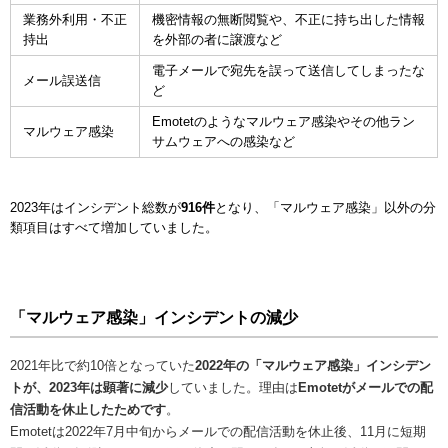
業務外利用・不正
機密情報の無断閲覧や、不正に持ち出した情報
持出
を外部の者に譲渡など
電子メールで宛先を誤って送信してしまったな
メール誤送信
ど
Emotetのようなマルウェア感染やその他ラン
マルウェア感染
サムウェアへの感染など
2023年はインシデント総数が
916件
となり、「マルウェア感染」以外の分
類項目はすべて増加していました。
「マルウェア感染」インシデントの減少
2021年比で約10倍となっていた
2022年の「マルウェア感染」インシデン
トが、2023年は顕著に減少
していました。理由は
Emotetがメールでの配
信活動を休止したためです
。
Emotetは2022年7月中旬からメールでの配信活動を休止後、11月に短期