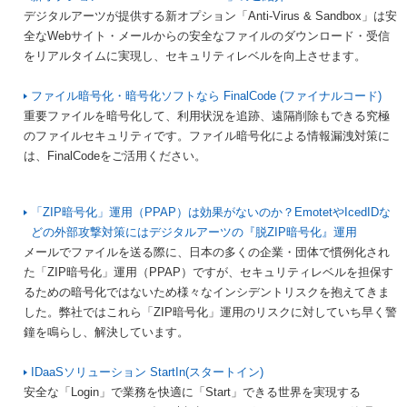
デジタルアーツが提供する新オプション「Anti-Virus & Sandbox」は安
全なWebサイト・メールからの安全なファイルのダウンロード・受信
をリアルタイムに実現し、セキュリティレベルを向上させます。
ファイル暗号化・暗号化ソフトなら FinalCode (ファイナルコード)
重要ファイルを暗号化して、利用状況を追跡、遠隔削除もできる究極
のファイルセキュリティです。ファイル暗号化による情報漏洩対策に
は、FinalCodeをご活用ください。
「ZIP暗号化」運用（PPAP）は効果がないのか？EmotetやIcedIDな
どの外部攻撃対策にはデジタルアーツの『脱ZIP暗号化』運用
メールでファイルを送る際に、日本の多くの企業・団体で慣例化され
た「ZIP暗号化」運用（PPAP）ですが、セキュリティレベルを担保す
るための暗号化ではないため様々なインシデントリスクを抱えてきま
した。弊社ではこれら「ZIP暗号化」運用のリスクに対していち早く警
鐘を鳴らし、解決しています。
IDaaSソリューション StartIn(スタートイン)
安全な「Login」で業務を快適に「Start」できる世界を実現する