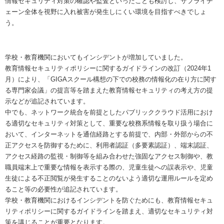
情報セキュリティ対策の確認や監査といったことも検討し、サプライチ
ェーン全体を視野に入れ被害が発生しにくい環境を目指すべきでしょ
う。
学校・教育機関においてもインシデントが増加していました。
教育情報セキュリティポリシーに関するガイドラインの改訂（2024年1
月）により、「GIGAスクール構想の下での校務の情報化の在り方に関す
る専門家会議」の提言等を踏まえた教育情報セキュリティの考え方の提
示などが追記されています。
中でも、ネットワーク統合を前提としたパブリッククラウド活用におけ
る適切なセキュリティ対策として、重要な校務系情報を取り扱う場合に
おいて、インターネットを通信経路とする前提で、内部・外部からの不
正アクセスを防御するために、利用者認証（多要素認証）、端末認証、
アクセス経路の監視・制御等を組み合わせた強固なアクセス制御や、教
職員端末上で重要な情報を表示する際の、児童生徒への誤表示や、児童
生徒による不正閲覧が発生することのないよう適切な運用ルールを定め
ること等の必要性が追記されています。
学校・教育機関におけるインシデントを防ぐためにも、教育情報セキュ
リティポリシーに関するガイドラインを踏まえ、適切なセキュリティ対
策を講じることが重要となります。