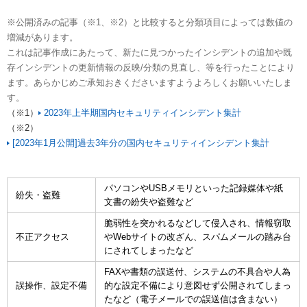
※公開済みの記事（※1、※2）と比較すると分類項目によっては数値の
増減があります。
これは記事作成にあたって、新たに見つかったインシデントの追加や既
存インシデントの更新情報の反映/分類の見直し、等を行ったことにより
ます。あらかじめご承知おきくださいますようよろしくお願いいたしま
す。
（※1）
2023年上半期国内セキュリティインシデント集計
（※2）
[2023年1月公開]過去3年分の国内セキュリティインシデント集計
パソコンやUSBメモリといった記録媒体や紙
紛失・盗難
文書の紛失や盗難など
脆弱性を突かれるなどして侵入され、情報窃取
不正アクセス
やWebサイトの改ざん、スパムメールの踏み台
にされてしまったなど
FAXや書類の誤送付、システムの不具合や人為
誤操作、設定不備
的な設定不備により意図せず公開されてしまっ
たなど（電子メールでの誤送信は含まない）