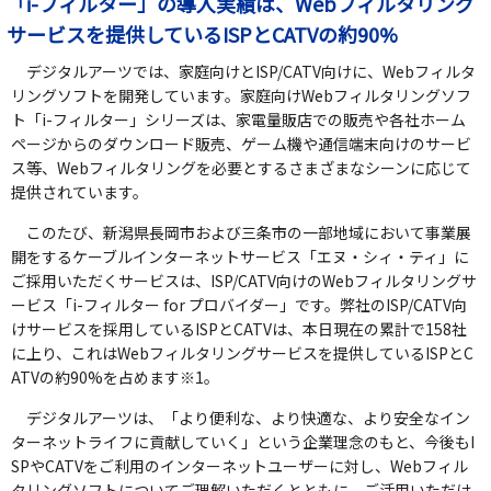
「i-フィルター」の導入実績は、Webフィルタリング
サービスを提供しているISPとCATVの約90%
デジタルアーツでは、家庭向けとISP/CATV向けに、Webフィルタ
リングソフトを開発しています。家庭向けWebフィルタリングソフ
ト「i-フィルター」シリーズは、家電量販店での販売や各社ホーム
ページからのダウンロード販売、ゲーム機や通信端末向けのサービ
ス等、Webフィルタリングを必要とするさまざまなシーンに応じて
提供されています。
このたび、新潟県長岡市および三条市の一部地域において事業展
開をするケーブルインターネットサービス「エヌ・シィ・ティ」に
ご採用いただくサービスは、ISP/CATV向けのWebフィルタリングサ
ービス「i-フィルター for プロバイダー」です。弊社のISP/CATV向
けサービスを採用しているISPとCATVは、本日現在の累計で158社
に上り、これはWebフィルタリングサービスを提供しているISPとC
ATVの約90%を占めます※1。
デジタルアーツは、「より便利な、より快適な、より安全なイン
ターネットライフに貢献していく」という企業理念のもと、今後もI
SPやCATVをご利用のインターネットユーザーに対し、Webフィル
タリングソフトについてご理解いただくとともに、ご活用いただけ