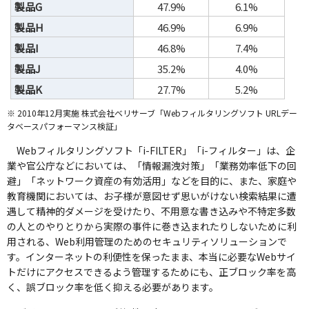
製品G
47.9%
6.1%
製品H
46.9%
6.9%
製品I
46.8%
7.4%
製品J
35.2%
4.0%
製品K
27.7%
5.2%
※ 2010年12月実施 株式会社ベリサーブ「Webフィルタリングソフト URLデー
タベースパフォーマンス検証」
Webフィルタリングソフト「i-FILTER」「i-フィルター」は、企
業や官公庁などにおいては、「情報漏洩対策」「業務効率低下の回
避」「ネットワーク資産の有効活用」などを目的に、また、家庭や
教育機関においては、お子様が意図せず思いがけない検索結果に遭
遇して精神的ダメージを受けたり、不用意な書き込みや不特定多数
の人とのやりとりから実際の事件に巻き込まれたりしないために利
用される、Web利用管理のためのセキュリティソリューションで
す。インターネットの利便性を保ったまま、本当に必要なWebサイ
トだけにアクセスできるよう管理するためにも、正ブロック率を高
く、誤ブロック率を低く抑える必要があります。