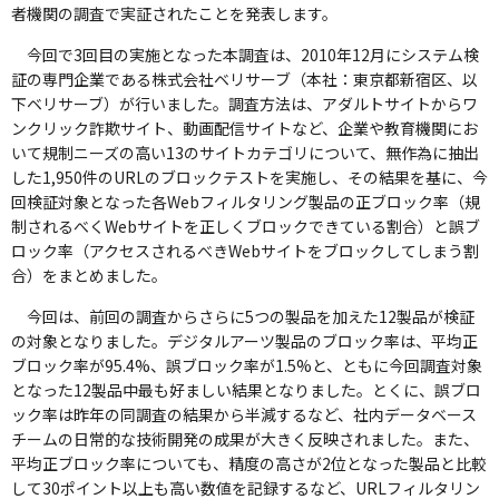
者機関の調査で実証されたことを発表します。
今回で3回目の実施となった本調査は、2010年12月にシステム検
証の専門企業である株式会社ベリサーブ（本社：東京都新宿区、以
下ベリサーブ）が行いました。調査方法は、アダルトサイトからワ
ンクリック詐欺サイト、動画配信サイトなど、企業や教育機関にお
いて規制ニーズの高い13のサイトカテゴリについて、無作為に抽出
した1,950件のURLのブロックテストを実施し、その結果を基に、今
回検証対象となった各Webフィルタリング製品の正ブロック率（規
制されるべくWebサイトを正しくブロックできている割合）と誤ブ
ロック率（アクセスされるべきWebサイトをブロックしてしまう割
合）をまとめました。
今回は、前回の調査からさらに5つの製品を加えた12製品が検証
の対象となりました。デジタルアーツ製品のブロック率は、平均正
ブロック率が95.4%、誤ブロック率が1.5%と、ともに今回調査対象
となった12製品中最も好ましい結果となりました。とくに、誤ブロ
ック率は昨年の同調査の結果から半減するなど、社内データベース
チームの日常的な技術開発の成果が大きく反映されました。また、
平均正ブロック率についても、精度の高さが2位となった製品と比較
して30ポイント以上も高い数値を記録するなど、URLフィルタリン