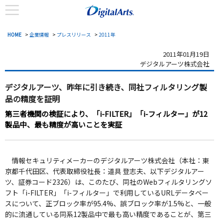
HOME
>
企業情報
>
プレスリリース
>
2011年
2011年01月19日
デジタルアーツ株式会社
デジタルアーツ、昨年に引き続き、同社フィルタリング製
品の精度を証明
第三者機関の検証により、「i-FILTER」「i-フィルター」が12
製品中、最も精度が高いことを実証
情報セキュリティメーカーのデジタルアーツ株式会社（本社：東
京都千代田区、代表取締役社長：道具 登志夫、以下デジタルアー
ツ、証券コード2326）は、このたび、同社のWebフィルタリングソ
フト「i-FILTER」「i-フィルター」で利用しているURLデータベー
スについて、正ブロック率が95.4%、誤ブロック率が1.5%と、一般
的に流通している同系12製品中で最も高い精度であることが、第三