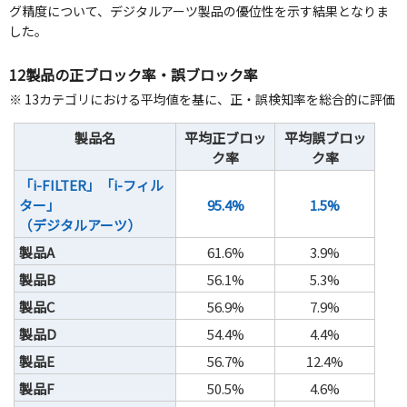
グ精度について、デジタルアーツ製品の優位性を示す結果となりま
した。
12製品の正ブロック率・誤ブロック率
※ 13カテゴリにおける平均値を基に、正・誤検知率を総合的に評価
製品名
平均正ブロッ
平均誤ブロッ
ク率
ク率
「i-FILTER」「i-フィル
ター」
95.4%
1.5%
（デジタルアーツ）
製品A
61.6%
3.9%
製品B
56.1%
5.3%
製品C
56.9%
7.9%
製品D
54.4%
4.4%
製品E
56.7%
12.4%
製品F
50.5%
4.6%