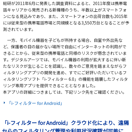
総研が2011年6月に発表した調査資料によると、2011年度は携帯電
話キャリアから発売される新機種のうち、半数以上がスマートフォ
ンになる見込みであり、また、スマートフォンの出荷台数も2015年
には従来型の携帯電話市場と同規模となる3,550万台となることが予
測されています。
一方、モバイル機器を子どもが所持する場合、自室や外出先な
ど、保護者の目の届かない場所で自由にインターネットの利用がで
きることから、従来型の携帯電話と同様のリスクが懸念されていま
す。デジタルアーツでは、モバイル機器の利用が拡大するに伴い新
たなリスクが生じることを認識し、数々のご意見を踏まえながらフ
ィルタリングアプリの開発を進め、すでにご好評いただいているフ
ィルタリングソフト「i-フィルター 6.0」の機能を踏襲したフィルタ
リング専用アプリを提供できることとなりました。
本アプリの詳細につきましては、下記リンク先をご確認ください。
「i-フィルター for Android」
「i-フィルター for Android」クラウド化により、遠隔
からのフィルタリング管理や利用状況確認が可能に