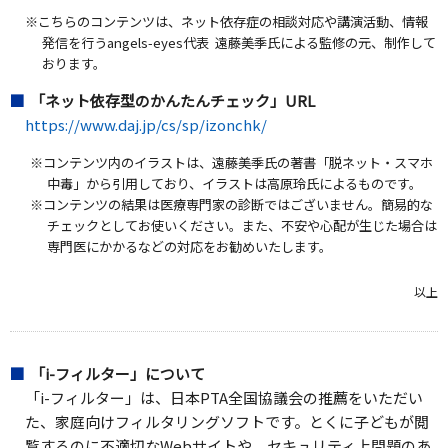
※こちらのコンテンツは、ネット依存症の相談対応や講演活動、情報
発信を行うangels-eyes代表 遠藤美季氏による監修の元、制作して
おります。
「ネット依存型のかんたんチェック」URL
https://www.daj.jp/cs/sp/izonchk/
※コンテンツ内のイラストは、遠藤美季氏の著書「脱ネット・スマホ
中毒」から引用しており、イラストは高原玲氏によるものです。
※コンテンツの結果は医療専門家の診断ではございません。簡易的な
チェックとしてお使いください。また、不安や心配が生じた場合は
専門医にかかるなどの対応をお勧めいたします。
以上
「i-フィルター」について
「i-フィルター」は、日本PTA全国協議会の推薦をいただい
た、家庭向けフィルタリングソフトです。とくに子どもが閲
覧するのに不適切なWebサイトや、セキュリティ上問題のあ