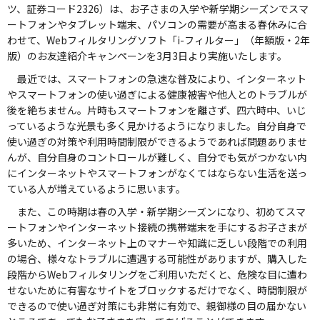
ツ、証券コード2326）は、お子さまの入学や新学期シーズンでスマ
ートフォンやタブレット端末、パソコンの需要が高まる春休みに合
わせて、Webフィルタリングソフト「i-フィルター」（年額版・2年
版）のお友達紹介キャンペーンを3月3日より実施いたします。
最近では、スマートフォンの急速な普及により、インターネット
やスマートフォンの使い過ぎによる健康被害や他人とのトラブルが
後を絶ちません。片時もスマートフォンを離さず、四六時中、いじ
っているような光景も多く見かけるようになりました。自分自身で
使い過ぎの対策や利用時間制限ができるようであれば問題ありませ
んが、自分自身のコントロールが難しく、自分でも気がつかない内
にインターネットやスマートフォンがなくてはならない生活を送っ
ている人が増えているように思います。
また、この時期は春の入学・新学期シーズンになり、初めてスマ
ートフォンやインターネット接続の携帯端末を手にするお子さまが
多いため、インターネット上のマナーや知識に乏しい段階での利用
の場合、様々なトラブルに遭遇する可能性がありますが、購入した
段階からWebフィルタリングをご利用いただくと、危険な目に遭わ
せないために有害なサイトをブロックするだけでなく、時間制限が
できるので使い過ぎ対策にも非常に有効で、親御様の目の届かない