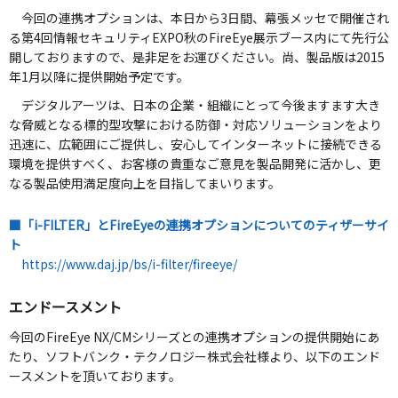
今回の連携オプションは、本日から3日間、幕張メッセで開催され
る第4回情報セキュリティEXPO秋のFireEye展示ブース内にて先行公
開しておりますので、是非足をお運びください。尚、製品版は2015
年1月以降に提供開始予定です。
デジタルアーツは、日本の企業・組織にとって今後ますます大き
な脅威となる標的型攻撃における防御・対応ソリューションをより
迅速に、広範囲にご提供し、安心してインターネットに接続できる
環境を提供すべく、お客様の貴重なご意見を製品開発に活かし、更
なる製品使用満足度向上を目指してまいります。
■「i-FILTER」とFireEyeの連携オプションについてのティザーサイ
ト
https://www.daj.jp/bs/i-filter/fireeye/
エンドースメント
今回のFireEye NX/CMシリーズとの連携オプションの提供開始にあ
たり、ソフトバンク・テクノロジー株式会社様より、以下のエンド
ースメントを頂いております。