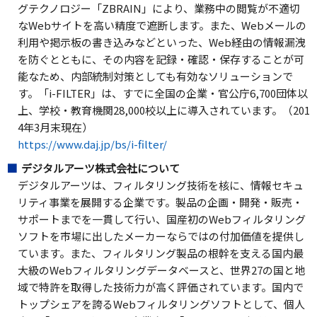
グテクノロジー「ZBRAIN」により、業務中の閲覧が不適切
なWebサイトを高い精度で遮断します。また、Webメールの
利用や掲示板の書き込みなどといった、Web経由の情報漏洩
を防ぐとともに、その内容を記録・確認・保存することが可
能なため、内部統制対策としても有効なソリューションで
す。「i-FILTER」は、すでに全国の企業・官公庁6,700団体以
上、学校・教育機関28,000校以上に導入されています。（201
4年3月末現在）
https://www.daj.jp/bs/i-filter/
デジタルアーツ株式会社について
デジタルアーツは、フィルタリング技術を核に、情報セキュ
リティ事業を展開する企業です。製品の企画・開発・販売・
サポートまでを一貫して行い、国産初のWebフィルタリング
ソフトを市場に出したメーカーならではの付加価値を提供し
ています。また、フィルタリング製品の根幹を支える国内最
大級のWebフィルタリングデータベースと、世界27の国と地
域で特許を取得した技術力が高く評価されています。国内で
トップシェアを誇るWebフィルタリングソフトとして、個人