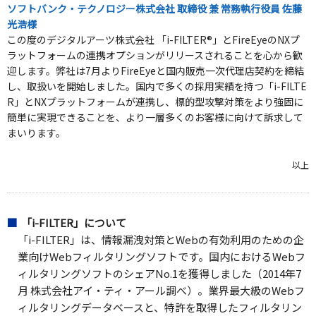
ソフトバンク・テクノロジー株式会社 取締役 兼 常務執行役員 佐藤
光浩様
この度のデジタルアーツ株式会社 「i-FILTER®」とFireEyeのNXプ
ラットフォームの連携オプションがリリースされることを心から歓
迎します。弊社は7月よりFireEyeと国内販売一次代理店契約を締結
し、取扱いを開始しました。国内で多くの採用実績を持つ「i-FILTE
R」とNXプラットフォームが連携し、標的型攻撃対策をより強固に
簡単に実現できることを、より一層多くのお客様に向けて訴求して
まいります。
以上
「i-FILTER」について
「i-FILTER」は、情報漏洩対策とWebの有効利用のための企
業向けWebフィルタリングソフトです。国内におけるWebフ
ィルタリングソフトのシェアNo.1を獲得しました（2014年7
月 株式会社アイ・ティ・アール調べ）。業界最大級のWebフ
ィルタリングデータベースと、特許を取得したフィルタリン