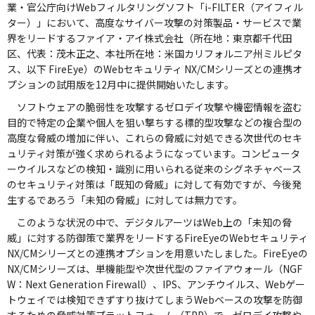
業・官公庁向けWebフィルタリングソフト「i-FILTER（アイフィル
ター）」において、高度なサイバー攻撃の対策製品・サービスで業
界をリードするファイア・アイ株式会社（所在地：東京都千代田
区、代表：茂木正之、本社所在地：米国カリフォルニア州ミルピタ
ス、以下 FireEye）のWebセキュリティ NX/CMシリーズとの連携オ
プションの試用版を12月中に提供開始いたします。
ソフトウェアの脆弱性を攻撃するゼロデイ攻撃や機密情報を盗む
目的で特定の企業や個人を狙い撃ちする標的型攻撃などの複合型の
高度な脅威の増加に伴い、これらの脅威に対処できる次世代のセキ
ュリティ対策が強く求められるようになっています。コンピュータ
ーウイルスなどの検知・識別に用いられる従来のシグネチャベース
のセキュリティ対策は「既知の脅威」に対して有効ですが、今後発
生するであろう「未知の脅威」に対しては無力です。
このような状況の中で、デジタルアーツはWeb上の「未知の脅
威」に対する防御策で業界をリードするFireEyeのWebセキュリティ
NX/CMシリーズとの連携オプションを用意いたしました。FireEyeの
NX/CMシリーズは、単機能型や次世代型のファイアウォール（NGF
W：Next Generation Firewall）、IPS、アンチウイルス、Webゲー
トウェイでは検知できずすり抜けてしまうWebベースの攻撃を防御
するための脅威対策プラットフォーム（TPP）で、ゼロデイ攻撃や