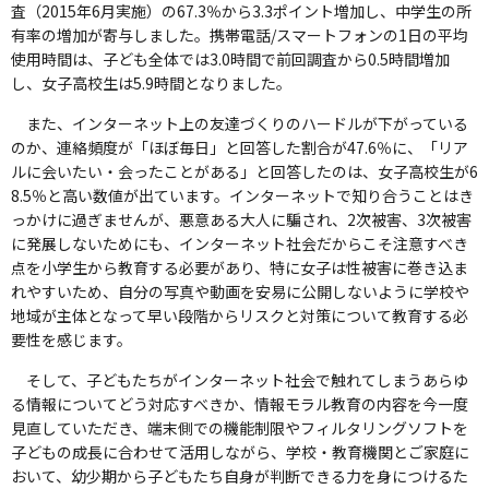
査（2015年6月実施）の67.3％から3.3ポイント増加し、中学生の所
有率の増加が寄与しました。携帯電話/スマートフォンの1日の平均
使用時間は、子ども全体では3.0時間で前回調査から0.5時間増加
し、女子高校生は5.9時間となりました。
また、インターネット上の友達づくりのハードルが下がっている
のか、連絡頻度が「ほぼ毎日」と回答した割合が47.6％に、「リア
ルに会いたい・会ったことがある」と回答したのは、女子高校生が6
8.5％と高い数値が出ています。インターネットで知り合うことはき
っかけに過ぎませんが、悪意ある大人に騙され、2次被害、3次被害
に発展しないためにも、インターネット社会だからこそ注意すべき
点を小学生から教育する必要があり、特に女子は性被害に巻き込ま
れやすいため、自分の写真や動画を安易に公開しないように学校や
地域が主体となって早い段階からリスクと対策について教育する必
要性を感じます。
そして、子どもたちがインターネット社会で触れてしまうあらゆ
る情報についてどう対応すべきか、情報モラル教育の内容を今一度
見直していただき、端末側での機能制限やフィルタリングソフトを
子どもの成長に合わせて活用しながら、学校・教育機関とご家庭に
おいて、幼少期から子どもたち自身が判断できる力を身につけるた