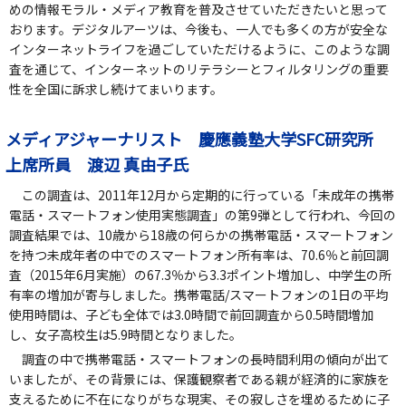
めの情報モラル・メディア教育を普及させていただきたいと思って
おります。デジタルアーツは、今後も、一人でも多くの方が安全な
インターネットライフを過ごしていただけるように、このような調
査を通じて、インターネットのリテラシーとフィルタリングの重要
性を全国に訴求し続けてまいります。
メディアジャーナリスト 慶應義塾大学SFC研究所
上席所員 渡辺 真由子氏
この調査は、2011年12月から定期的に行っている「未成年の携帯
電話・スマートフォン使用実態調査」の第9弾として行われ、今回の
調査結果では、10歳から18歳の何らかの携帯電話・スマートフォン
を持つ未成年者の中でのスマートフォン所有率は、70.6％と前回調
査（2015年6月実施）の67.3％から3.3ポイント増加し、中学生の所
有率の増加が寄与しました。携帯電話/スマートフォンの1日の平均
使用時間は、子ども全体では3.0時間で前回調査から0.5時間増加
し、女子高校生は5.9時間となりました。
調査の中で携帯電話・スマートフォンの長時間利用の傾向が出て
いましたが、その背景には、保護観察者である親が経済的に家族を
支えるために不在になりがちな現実、その寂しさを埋めるために子