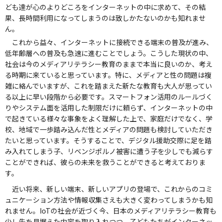
ども達が心のよりどころをインターネットの中に求めて、その結
果、長時間利用になってしまうのは致しかたないのかも知れませ
ん。
これから益々、インターネットに接続できる端末の普及が進み、
低年齢層への普及も急速に進むことでしょう。こうした現状の中、
社会は今のメディアリテラシー教育のままで本当に良いのか、考え
る時期に来ていると思っています。特に、メディアと性の問題は複
雑に絡んでいますが、これを踏まえた新たな教育も大人が思ってい
る以上に早い段階から必要です。スマートフォン活用のルールづく
りやシステム面を活用した制限だけに頼らず、インターネットの中
で起きている様々な事象をよく理解した上で、家庭だけでなく、学
校、地域で一歩踏み込んだ性とメディアの問題も検討していただき
たいと思っています。そうすることで、デジタル援助交際に足を踏
み入れてしまう子、リベンジポルノ被害に遭う子を少しでも減らす
ことができれば、彼らの未来を救うことができると考えておりま
す。
近い将来、新しい端末、新しいアプリの登場で、これからのコミ
ュニケーション方法や情報収集さえも大きく変わってしまうかも知
れません。IoTの社会が近づく今、日本のメディアリテラシー教育も
少し先を見据えた内容を取り入れつつ、子どもたちがインターネッ