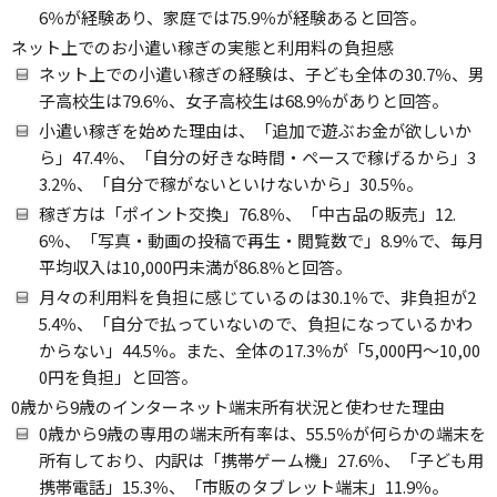
6％が経験あり、家庭では75.9％が経験あると回答。
ネット上でのお小遣い稼ぎの実態と利用料の負担感
ネット上での小遣い稼ぎの経験は、子ども全体の30.7％、男
子高校生は79.6％、女子高校生は68.9％がありと回答。
小遣い稼ぎを始めた理由は、「追加で遊ぶお金が欲しいか
ら」47.4％、「自分の好きな時間・ペースで稼げるから」3
3.2％、「自分で稼がないといけないから」30.5％。
稼ぎ方は「ポイント交換」76.8％、「中古品の販売」12.
6％、「写真・動画の投稿で再生・閲覧数で」8.9％で、毎月
平均収入は10,000円未満が86.8％と回答。
月々の利用料を負担に感じているのは30.1％で、非負担が2
5.4％、「自分で払っていないので、負担になっているかわ
からない」44.5％。また、全体の17.3％が「5,000円～10,00
0円を負担」と回答。
0歳から9歳のインターネット端末所有状況と使わせた理由
0歳から9歳の専用の端末所有率は、55.5％が何らかの端末を
所有しており、内訳は「携帯ゲーム機」27.6％、「子ども用
携帯電話」15.3％、「市販のタブレット端末」11.9％。