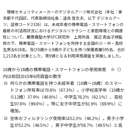
情報セキュリティメーカーのデジタルアーツ株式会社（本社：東
京都千代田区、代表取締役社長：道具 登志夫、以下 デジタルアー
ツ、証券コード2326）は、未成年者の携帯電話・スマートフォンの
最新の利活用状況におけるデジタルリテラシーと家庭環境との関連
性について、慶應義塾大学SFC研究所 上席所員 渡辺 真由子様監
修の下、携帯電話・スマートフォンを所持する全国の小・中・高校
生男女618名、及び0歳から9歳の子どもを持つ保護者層595名、合計
1,213名を対象とした、第9弾となる利用実態調査を実施しました。
10歳から18歳の携帯電話・スマートフォンの使用実態 ※（）
内は前回2015年6月調査の数字
何らかの携帯電話を持つ未成年者（10歳～18歳）のスマー
トフォン所有率は70.6％（67.3％）。小学校高学年（10歳か
ら12歳）37.9％（40.8％）、中学生76.2％（62.1％）、高校
生97.6％（99.0％）。特に女子中学生が81.9％（69.9％）に
増加。
全体のフィルタリング使用率は52.3％（48.2％）。男子小学
生が52.2％（40.5％）、男子中学生が58.7％（49.5％）と高