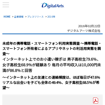
HOME
>
企業情報
>
プレスリリース
>
2016年
2016年02月22日
デジタルアーツ株式会社
未成年の携帯電話・スマートフォン利用実態調査
～携帯電話・
スマートフォン所有者によるアプリやネットの利活用実態を調
査～
インターネット上でのお小遣い稼ぎは
男子高校生79.6％、
女子高校生68.9％が経験あり
毎月の平均収入は10,000円未
満が86.8％と回答
～インターネット上の友達との連絡頻度は、ほぼ毎日が47.6％
リアルな出会いを子ども全体の49.4％、女子高校生68.5％が希
望～