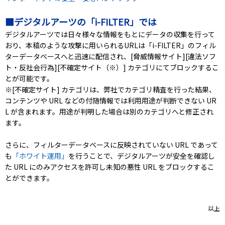
■デジタルアーツの「i-FILTER」では
デジタルアーツでは日々様々な情報をもとにデータの収集を行って
おり、本稿のような攻撃に用いられるURLは「i-FILTER」のフィル
ターデータベースへと迅速に配信され、[脅威情報サイト][違法ソフ
ト・反社会行為][不確定サイト（※）] カテゴリにてブロックするこ
とが可能です。
※[不確定サイト] カテゴリは、弊社でカテゴリ精査を行った結果、
コンテンツや URL などの付随情報では利用用途が判断できない UR
L が含まれます。用途が判明した場合は別のカテゴリへと修正され
ます。
さらに、フィルターデータベースに反映されていない URL であって
も
「ホワイト運用」
を行うことで、デジタルアーツが安全を確認し
た URL にのみアクセスを許可し未知の悪性 URL をブロックするこ
とができます。
以上