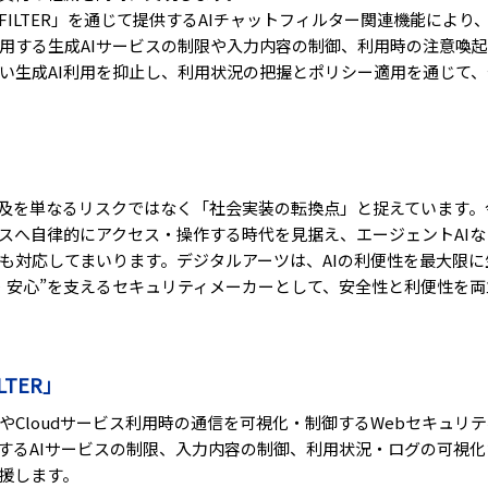
「Z-FILTER」を通じて提供するAIチャットフィルター関連機能によ
用する生成AIサービスの制限や入力内容の制御、利用時の注意喚
い生成AI利用を抑止し、利用状況の把握とポリシー適用を通じて、
普及を単なるリスクではなく「社会実装の転換点」と捉えています。
ビスへ自律的にアクセス・操作する時代を見据え、エージェントAIな
も対応してまいります。デジタルアーツは、AIの利便性を最大限
・安心”を支えるセキュリティメーカーとして、安全性と利便性を両
LTER」
クセスやCloudサービス利用時の通信を可視化・制御するWebセキュリ
用するAIサービスの制限、入力内容の制御、利用状況・ログの可視
支援します。