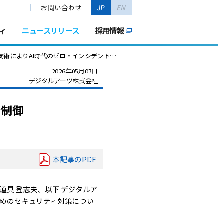
お問い合わせ
JP
EN
ィ
ニュースリリース
採用情報
よりAI時代のゼロ・インシデント実現へ 〜
2026年05月07日
デジタルアーツ株式会社
合制御
本記事のPDF
具 登志夫、以下 デジタルア
ためのセキュリティ対策につい