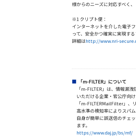
様からのニーズに対応すべく、「
※1 クリプト便：
インターネットを介した電子フ
って、安全かつ確実に実現する
詳細は
http://www.nri-secure.
「m-FILTER」について
「m-FILTER」は、情
いただける企業・官公庁向け
「m-FILTERMailFil
高水準の検知率によりスパムメー
自身が簡単に誤送信のチェックが
ます。
https://www.daj.jp/bs/mf/