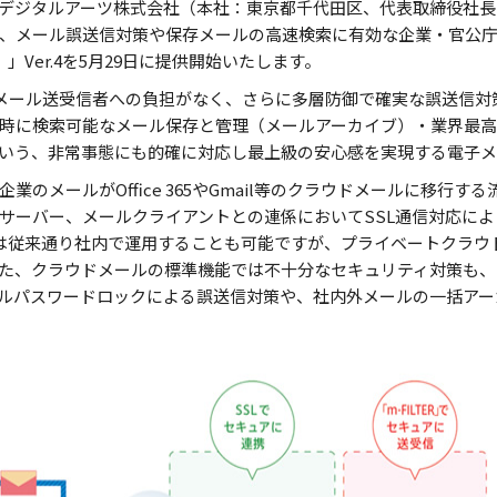
デジタルアーツ株式会社（本社：東京都千代田区、代表取締役社長
）は、メール誤送信対策や保存メールの高速検索に有効な企業・官公
）」Ver.4を5月29日に提供開始いたします。
動化でメール送受信者への負担がなく、さらに多層防御で確実な誤送信
時に検索可能なメール保存と管理（メールアーカイブ）・業界最
いう、非常事態にも的確に対応し最上級の安心感を実現する電子メ
のメールがOffice 365やGmail等のクラウドメールに移行する流
サーバー、メールクライアントとの連係においてSSL通信対応に
ER」は従来通り社内で運用することも可能ですが、プライベートクラ
た、クラウドメールの標準機能では不十分なセキュリティ対策も、「m
ルパスワードロックによる誤送信対策や、社内外メールの一括アー