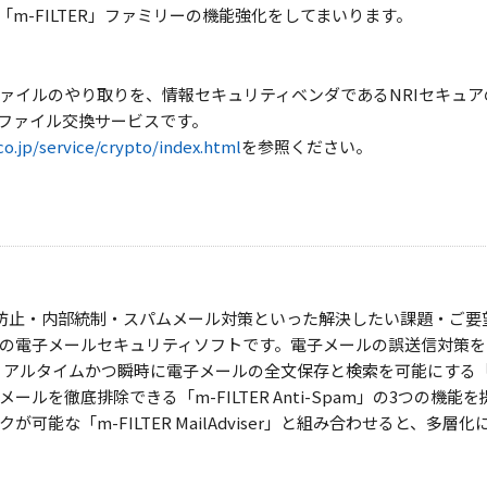
m-FILTER」ファミリーの機能強化をしてまいります。
ァイルのやり取りを、情報セキュリティベンダであるNRIセキュ
ファイル交換サービスです。
co.jp/service/crypto/index.html
を参照ください。
報漏洩防止・内部統制・スパムメール対策といった解決したい課題・ご
の電子メールセキュリティソフトです。電子メールの誤送信対策を
ter」、リアルタイムかつ瞬時に電子メールの全文保存と検索を可能にする「m-F
ルを徹底排除できる「m-FILTER Anti-Spam」の3つの機
可能な「m-FILTER MailAdviser」と組み合わせると、多