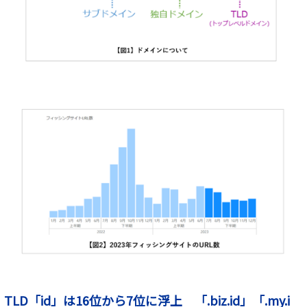
TLD「id」は16位から7位に浮上 「.biz.id」「.my.i