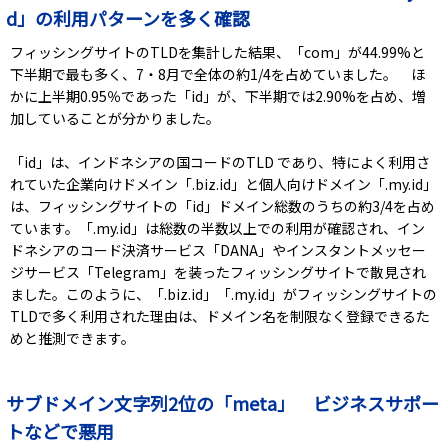
d」の利用パターンを多く確認
フィッシングサイトのTLDを集計した結果、「com」が44.99%と
下半期で最も多く、7・8月で全体の約1/4を占めていました。 ほ
かに上半期0.95％であった「id」が、下半期では2.90%を占め、増
加していることが分かりました。
「id」は、インドネシアの国コードのTLD であり、特によく利用さ
れていた企業向けドメイン「.biz.id」と個人向けドメイン「.my.id」
は、フィッシングサイトの「id」ドメイン総数のうちの約3/4を占め
ています。「.my.id」は総数の半数以上での利用が確認され、イン
ドネシアのコード決済サービス「DANA」やインスタントメッセー
ジサービス「Telegram」を装ったフィッシングサイトで散見され
ました。このように、「.biz.id」「.my.id」がフィッシングサイトの
TLDで多く利用された理由は、ドメイン名を制限なく登録できるた
めと推測できます。
サブドメイン文字列2位の「meta」 ビジネスサポー
トなどで悪用