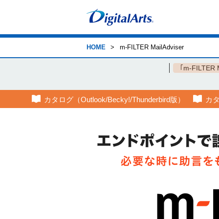
> m-FILTER MailAdviser
HOME
｢m-FILTER 
カタログ（Outlook/Becky!/Thunderbird版）
カタ