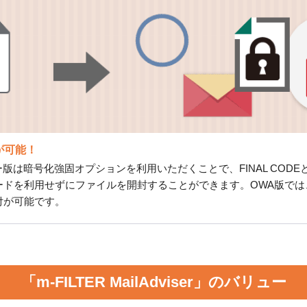
が可能！
r」のメーラー版は暗号化強固オプションを利用いただくことで、FINAL 
ードを利用せずにファイルを開封することができます。OWA版では
付が可能です。
「m-FILTER MailAdviser」のバリュー