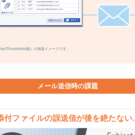
/Becky!/Thunderbird版）の画面イメージです。
メール送信時の課題
付ファイルの誤送信が後を絶たない..