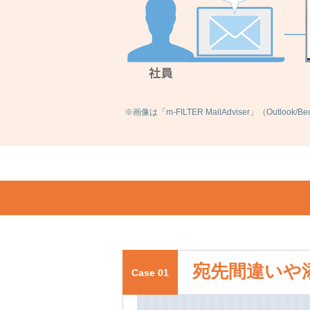
※画像は「m-FILTER MailAdviser」（Outlook
宛先間違いや添
Case 01