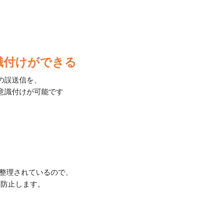
識付けができる
の誤送信を、
意識付けが可能です
整理されているので、
を防止します。