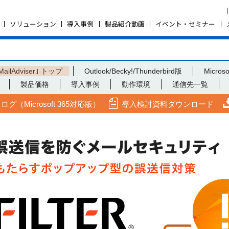
ソリューション
導入事例
製品紹介動画
イベント・セミナー
MailAdviser｣ トップ
Outlook/Becky!/Thunderbird版
Micros
製品価格
導入事例
動作環境
通信先一覧
ログ（Microsoft 365対応版）
導入検討資料ダウンロード