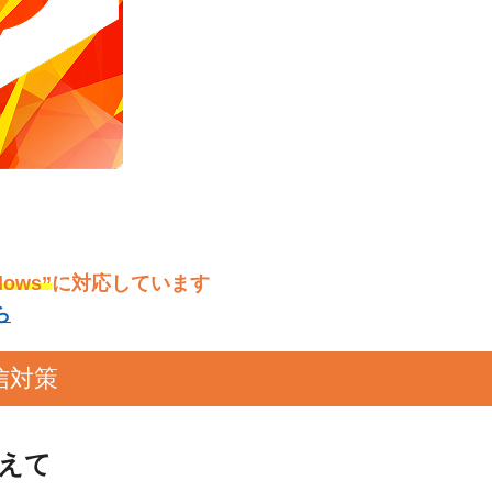
dows”
に対応しています
ら
送信対策
えて