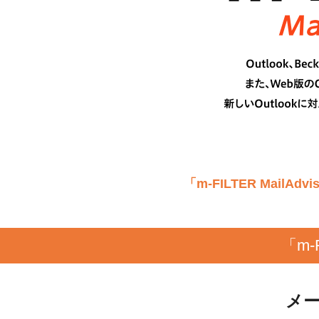
「m-FILTER MailAdv
「m-
メ