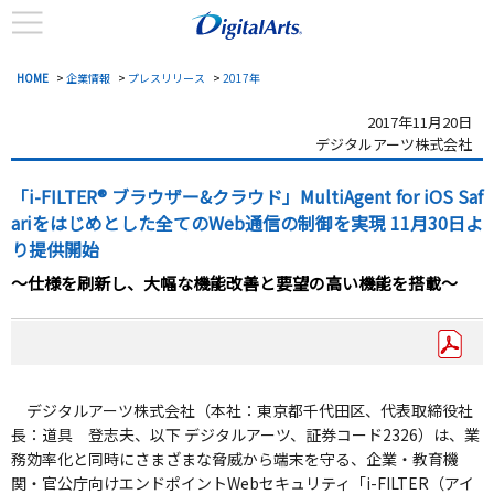
HOME
>
企業情報
>
プレスリリース
>
2017年
2017年11月20日
デジタルアーツ株式会社
「i-FILTER® ブラウザー&クラウド」MultiAgent for iOS Saf
ariをはじめとした全てのWeb通信の制御を実現 11月30日よ
り提供開始
～仕様を刷新し、大幅な機能改善と要望の高い機能を搭載～
デジタルアーツ株式会社（本社：東京都千代田区、代表取締役社
長：道具 登志夫、以下 デジタルアーツ、証券コード2326）は、業
務効率化と同時にさまざまな脅威から端末を守る、企業・教育機
関・官公庁向けエンドポイントWebセキュリティ「i-FILTER（アイ