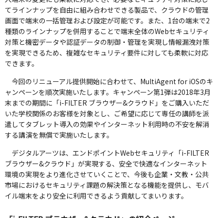
てラインナップを自由に組み合わせできる製品で、クラウドの管理
画面で端末の一括管理および設定が可能です。また、1台の端末で2
種類のラインナップを併用することで端末全体のWebセキュリティ
対策と機密データや認証データの制御・管理を実現し情報漏洩対策
を実現できるため、複雑なセキュリティ要件に対しても柔軟に対応
できます。
今回のリニューアル提供開始に合わせて、MultiAgent for iOSのキ
ャンペーンを順次実施いたします。キャンペーン第1弾は2018年3月
末までの期間に「i-FILTER ブラウザー&クラウド」をご購入いただ
いた学校関係のお客様を対象とし、ご希望に応じて専任の講師を派
遣してタブレット導入の効果やインターネット利用時の不安を解消
する講演を無償で実施いたします。
デジタルアーツは、エンドポイントWebセキュリティ「i-FILTER
ブラウザー&クラウド」が実現する、安全で快適なインターネット
環境の実現をより進化させていくことで、今後も企業・文教・公共
市場におけるセキュリティ課題の解決策となる機能を提供し、モバ
イル端末をより安全に利用できるよう貢献してまいります。