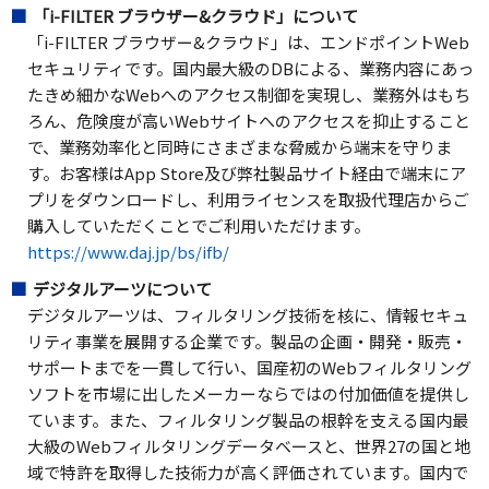
「i-FILTER ブラウザー&クラウド」について
「i-FILTER ブラウザー&クラウド」は、エンドポイントWeb
セキュリティです。国内最大級のDBによる、業務内容にあっ
たきめ細かなWebへのアクセス制御を実現し、業務外はもち
ろん、危険度が高いWebサイトへのアクセスを抑止すること
で、業務効率化と同時にさまざまな脅威から端末を守りま
す。お客様はApp Store及び弊社製品サイト経由で端末にア
プリをダウンロードし、利用ライセンスを取扱代理店からご
購入していただくことでご利用いただけます。
https://www.daj.jp/bs/ifb/
デジタルアーツについて
デジタルアーツは、フィルタリング技術を核に、情報セキュ
リティ事業を展開する企業です。製品の企画・開発・販売・
サポートまでを一貫して行い、国産初のWebフィルタリング
ソフトを市場に出したメーカーならではの付加価値を提供し
ています。また、フィルタリング製品の根幹を支える国内最
大級のWebフィルタリングデータベースと、世界27の国と地
域で特許を取得した技術力が高く評価されています。国内で