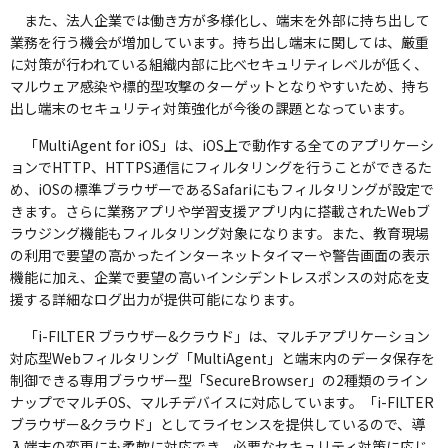
また、法人企業では働き方が多様化し、端末を外部に持ち出して
業務を行う機会が増加しています。持ち出し端末に関しては、厳重
に対策が行われている組織内部に比べセキュリティレベルが低く、
マルウェア感染や標的型攻撃のターゲットとなりやすいため、持ち
出し端末のセキュリティ対策強化が今後の課題となっています。
「MultiAgent for iOS」は、iOS上で動作する全てのアプリケーシ
ョンでHTTP、HTTPS通信にフィルタリングを行うことができるた
め、iOSの標準ブラウザーであるSafariにもフィルタリングが設定で
きます。さらに業務アプリや学習支援アプリ内に搭載されたWebブ
ラウジング機能もフィルタリング対象になります。また、教育現場
の利用で要望の高かったインターネットタイマーや警告画面の表示
機能に加え、企業で要望の高いインシデントレスポンスの対応を支
援する詳細なログ出力が提供可能になります。
「i-FILTER ブラウザー&クラウド」は、マルチアプリケーション
対応型Webフィルタリング「MultiAgent」と端末内のデータ保存を
制御できる専用ブラウザー型「SecureBrowser」の2種類のライン
ナップでマルチOS、マルチデバイスに対応しています。「i-FILTER
ブラウザー&クラウド」としてライセンスを提供しているので、導
入端末の変更にも柔軟に対応でき、必要なセキュリティ対策に応じ