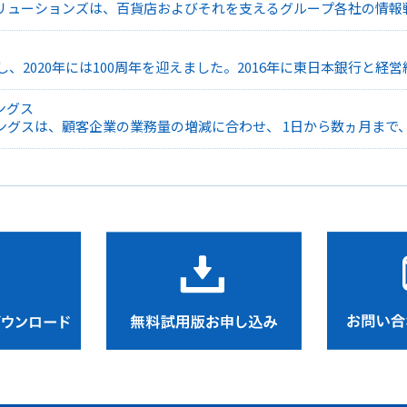
リューションズは、百貨店およびそれを支えるグループ各社の情報
業、物流業といったグループ会社の基幹システムの整備や保守を担い
企画・開発・運用・活用推進を手掛けています。1968年の設立以
を活かし、昨今は独自開発したソリューションをグループ外の企業
し、2020年には100周年を迎えました。2016年に東日本銀行と
ナンシャルグループに属しています。横浜銀行は、地方銀行の中で
ングス
ングスは、顧客企業の業務量の増減に合わせ、 1日から数ヵ月まで
toB、BtoCを問わず、幅広い商材の販売促進のお手伝いや営業支
う「営業支援事業」、主に公共施設や一般企業などに対して警備業
いちばん輝ける場所へ。」を企業理念として掲げ、1992年の設立
けてきました。今後も、仕事を探している人、人材を求める企業、
導入検討資料
ダウンロード
無料試用版
お申