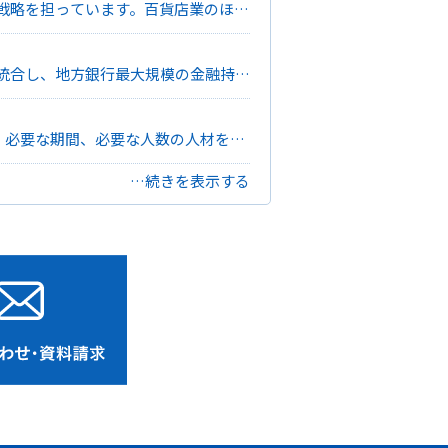
戦略を担っています。百貨店業のほか
IT基盤を支えるとともに、グループ
降、約50年に渡り培ってきた技術
へ提供するなど、DX支援サービスの
経営統合し、地方銀行最大規模の金融持株
預金残高・貸出残高ともにトップクラ
、必要な期間、必要な人数の人材を手
援の一環として、コールセンターのアウ
務等を行う「警備・その他事業」を展
…続きを表示する
以来、働く機会を求める人のライフスタ
両社のニーズに応えられるよう、様々
し込み
お問い合わせ
･資料請求