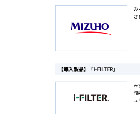
み
さ
【導入製品】
「i-FILTER」
み
開
ュ