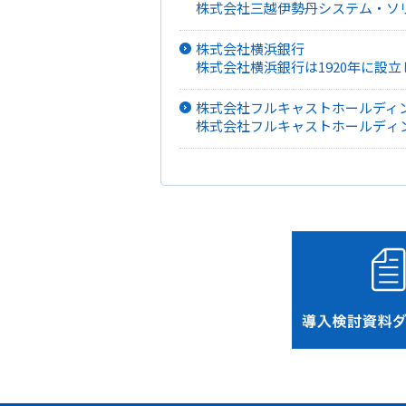
株式会社三越伊勢丹システム・ソ
には、クレジット・金融・友の会
全体の戦略遂行に関わるシステムの
株式会社横浜銀行
力、ノウハウ、ソフトウェア資産
株式会社横浜銀行は1920年に設立
提供にも注力しています。
会社となるコンコルディア・フィ
スの地位を確保しています。
株式会社フルキャストホールディ
株式会社フルキャストホールディ
配する「短期業務支援事業」、 B
トソーシング、人材育成支援を行
開しております。「すべての人を
イルにあわせた働き方を提供し続
なサービスを展開します。