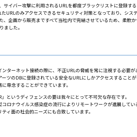
r.10 は、サイバー攻撃に利用されるURLを都度ブラックリストに登録
されたURLのみアクセスできるセキュリティ対策となっており、シ
た、企画から販売まですべて当社内で完結させているため、柔軟か
りました。
インターネット接続の際に、不正URLの脅威を常に注視する必要があり
アーツのDBに登録されている安全なURLにしかアクセスすること
務に専念することができています。
LTER」というディフェンスの要は我々にとって不可欠な存在です。
型コロナウイルス感染症の流行によりリモートワークが進展してい
リティ面の社会的ニーズにも合致しています。