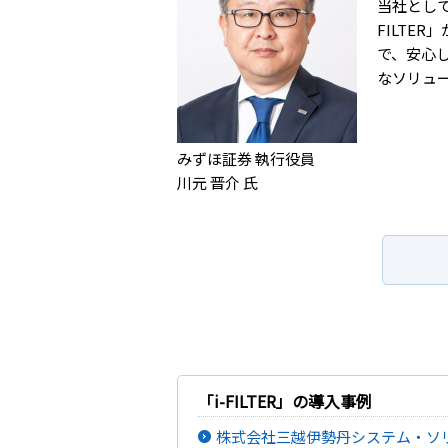
当社とし
FILTE
で、安心
なソリュ
みずほ証券 執行役員
川元 晋介 氏
「i-FILTER」の導入事例
株式会社三越伊勢丹システム・ソ