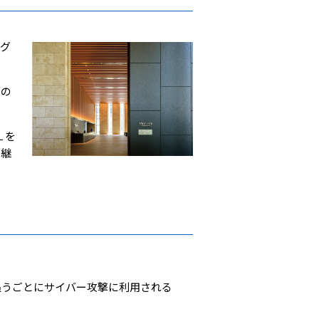
のグ
クの
 を
、継
追うごとにサイバー攻撃に利用される