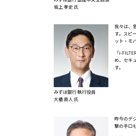
坂上 孝史 氏
我々は、
す。スピ
ット・モ
「i-FI
め、セキ
す。
みずほ銀行 執行役員
大櫃 直人 氏
昨今のデ
撃の手口