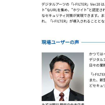
デジタルアーツの「i-FILTER」Ve
ト”なURLを集め、”ホワイト”と認定
なセキュリティ対策が実現できます。ま
れ、
「i-FILTER」
が導入されることとな
現場ユーザーの声
かつては
デジタル
日々の業
「i-FI
また、新
どセキュ
みずほ銀行 銀座中央支店長