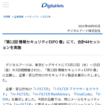
HOME
>
企業情報
>
トピックス
>
2015年
2015年06月05日
デジタルアーツ株式会社
「第12回 情報セキュリティEXPO 春」にて、合計44セッシ
ョンを実施
デジタルアーツは、東京ビッグサイトにて5月13日（水）～15日
（金）の3日間開催された、「第12回 情報セキュリティEXPO 春」
に出展し、企業・官公庁向けのセキュリティ製品を展示いたしまし
た。
企業・官公庁向け「
i-FILTER
」「
i-FILTER ブラウザー＆クラウ
ド
」「
m-FILTER
」「
m-FILTER MailAdviser
」「
FinalCode
」「
D-
SPA
」を展示しました。今回の出展では、特にメールセキュリティ
ソフト「
m-FILTER
」と電子メール誤送信防止ソリューション「
m-